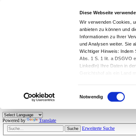
Diese Webseite verwende
Zurück zu StarMoney.de
Login Kundenbereich
Wir verwenden Cookies, um
anbieten zu können und di
Zurück zu StarMoney.de
Informationen zu Ihrer Ve
Login Kundenbereich
und Analysen weiter. Sie 
Zum Inhalt
Wichtiger Hinweis: Indem S
☰
Abs. 1 S. 1 lit. a DSGVO e
LinkedIn) Ihre Daten in 
Herzlich willkommen!
Gerichtshof als ein Land
eingeschätzt. Mehr Informa
Das StarMoney-Forum ist ein Diskussionsforum rund um unsere Prod
Einwilligungsauswahl
Kunden viele nützliche Hilfestellungen und interessante Tipps und Tri
Notwendig
Hinweise: Bitte beachten Sie unsere
Netiquette/Benimmregeln
. Bei S
Powered by
Translate
Erweiterte Suche
Suche