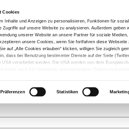
t Cookies
 Inhalte und Anzeigen zu personalisieren, Funktionen für sozia
e Zugriffe auf unsere Website zu analysieren. Außerdem geben w
rwendung unserer Website an unsere Partner für soziale Medien
akzeptieren unsere Cookies, wenn Sie fortfahren diese Webseite 
ie auf „Alle Cookies erlauben“ klicken, willigen Sie zugleich gem
in, dass bei Benutzung bestimmter Dienste auf der Seite (Twitte
den USA verarbeitet werden. Die USA werden von dem Europäisch
 mit einem nach EU-Standards unzureichendem Datenschutznive
tionen dazu finden Sie hier und in unseren Datenschutzrichtlinien
ukte. Das Grundprinzip der StarMoney Community ist dabei ganz einf
cks. Stellen Sie Ihre Fragen und helfen Sie mit Ihrem Wissen anderen w
Präferenzen
Statistiken
Marketin
upportanfragen zu unseren Produkten wenden Sie sich bitte an den
Star