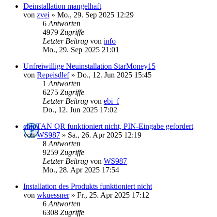
Deinstallation mangelhaft
von
zvei
»
Mo., 29. Sep 2025 12:29
6
Antworten
4979
Zugriffe
Letzter Beitrag
von
info
Mo., 29. Sep 2025 21:01
Unfreiwillige Neuinstallation StarMoney15
von
Repeisdlef
»
Do., 12. Jun 2025 15:45
1
Antworten
6275
Zugriffe
Letzter Beitrag
von
ebi_f
Do., 12. Jun 2025 17:02
chipTAN QR funktioniert nicht, PIN-Eingabe gefordert
von
WS987
»
Sa., 26. Apr 2025 12:19
8
Antworten
9259
Zugriffe
Letzter Beitrag
von
WS987
Mo., 28. Apr 2025 17:54
Installation des Produkts funktioniert nicht
von
wkuessner
»
Fr., 25. Apr 2025 17:12
6
Antworten
6308
Zugriffe