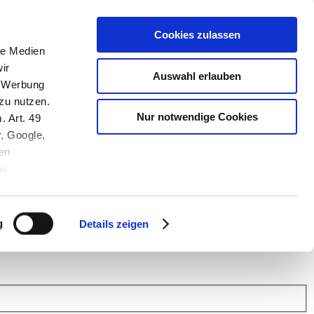
Cookies zulassen
le Medien
ir
Auswahl erlauben
, Werbung
zu nutzen.
Nur notwendige Cookies
. Art. 49
r, Google,
en
au
 (Link s.u.).
ach: Kunden helfen Kunden. Erfahren Sie im Austausch mit anderen
eiter.
g
Details zeigen
 Finanz Support
.