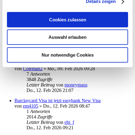
Details zeigen
Letzter Beitrag
von
hanseat50
Di., 17. Feb 2026 22:48
Cookies zulassen
Komisches Abruf-Problem (Rundruf)
von
w2med@web.de
»
So., 15. Feb 2026 20:37
4
Antworten
2400
Zugriffe
Auswahl erlauben
Letzter Beitrag
von
w2med@web.de
Mo., 16. Feb 2026 18:19
Nur notwendige Cookies
PayPal-Konto abrufen nach Update auf Version 15 extrem
langsam
von
Coleman2
»
Mo., 09. Feb 2026 09:28
7
Antworten
3848
Zugriffe
Letzter Beitrag
von
moneymaus
Do., 12. Feb 2026 21:07
Barclaycard Visa ist jetzt easybank New Visa
von
em4105
»
Do., 12. Feb 2026 08:47
1
Antworten
2014
Zugriffe
Letzter Beitrag
von
ebi_f
Do., 12. Feb 2026 09:21