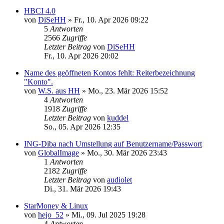
HBCI 4.0
von
DiSeHH
»
Fr., 10. Apr 2026 09:22
5
Antworten
2566
Zugriffe
Letzter Beitrag
von
DiSeHH
Fr., 10. Apr 2026 20:02
Name des geöffneten Kontos fehlt: Reiterbezeichnung
"Konto".
von
W.S. aus HH
»
Mo., 23. Mär 2026 15:52
4
Antworten
1918
Zugriffe
Letzter Beitrag
von
kuddel
So., 05. Apr 2026 12:35
ING-Diba nach Umstellung auf Benutzername/Passwort
von
GlobalImage
»
Mo., 30. Mär 2026 23:43
1
Antworten
2182
Zugriffe
Letzter Beitrag
von
audiolet
Di., 31. Mär 2026 19:43
StarMoney & Linux
von
hejo_52
»
Mi., 09. Jul 2025 19:28
4
Antworten