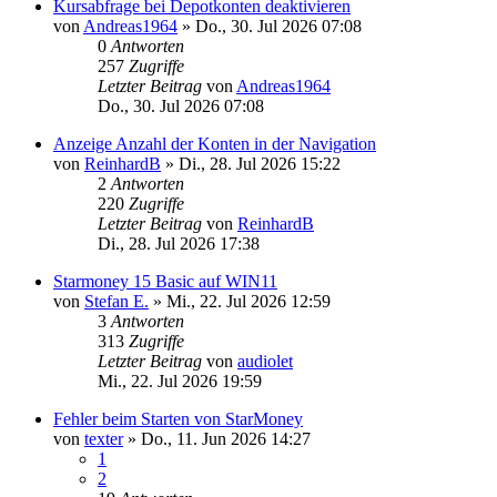
Kursabfrage bei Depotkonten deaktivieren
von
Andreas1964
»
Do., 30. Jul 2026 07:08
0
Antworten
257
Zugriffe
Letzter Beitrag
von
Andreas1964
Do., 30. Jul 2026 07:08
Anzeige Anzahl der Konten in der Navigation
von
ReinhardB
»
Di., 28. Jul 2026 15:22
2
Antworten
220
Zugriffe
Letzter Beitrag
von
ReinhardB
Di., 28. Jul 2026 17:38
Starmoney 15 Basic auf WIN11
von
Stefan E.
»
Mi., 22. Jul 2026 12:59
3
Antworten
313
Zugriffe
Letzter Beitrag
von
audiolet
Mi., 22. Jul 2026 19:59
Fehler beim Starten von StarMoney
von
texter
»
Do., 11. Jun 2026 14:27
1
2