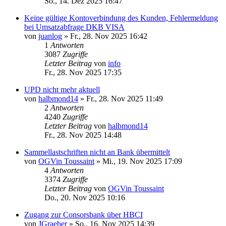
So., 14. Dez 2025 16:47
Keine gültige Kontoverbindung des Kunden, Fehlermeldung
bei Umsatzabfrage DKB VISA
von
juanlog
»
Fr., 28. Nov 2025 16:42
1
Antworten
3087
Zugriffe
Letzter Beitrag
von
info
Fr., 28. Nov 2025 17:35
UPD nicht mehr aktuell
von
halbmond14
»
Fr., 28. Nov 2025 11:49
2
Antworten
4240
Zugriffe
Letzter Beitrag
von
halbmond14
Fr., 28. Nov 2025 14:48
Sammellastschriften nicht an Bank übermittelt
von
OGVin Toussaint
»
Mi., 19. Nov 2025 17:09
4
Antworten
3374
Zugriffe
Letzter Beitrag
von
OGVin Toussaint
Do., 20. Nov 2025 10:16
Zugang zur Consorsbank über HBCI
von
JGraeber
»
So., 16. Nov 2025 14:39