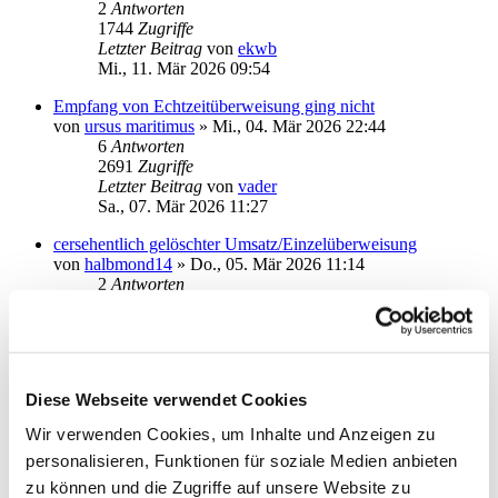
2
Antworten
1744
Zugriffe
Letzter Beitrag
von
ekwb
Mi., 11. Mär 2026 09:54
Empfang von Echtzeitüberweisung ging nicht
von
ursus maritimus
»
Mi., 04. Mär 2026 22:44
6
Antworten
2691
Zugriffe
Letzter Beitrag
von
vader
Sa., 07. Mär 2026 11:27
cersehentlich gelöschter Umsatz/Einzelüberweisung
von
halbmond14
»
Do., 05. Mär 2026 11:14
2
Antworten
1828
Zugriffe
Letzter Beitrag
von
halbmond14
Do., 05. Mär 2026 12:07
Keine Umsatzabfrage seit gestern möglich
Diese Webseite verwendet Cookies
von
Susanne12
»
Do., 29. Jan 2026 12:30
2
Antworten
Wir verwenden Cookies, um Inhalte und Anzeigen zu
2510
Zugriffe
personalisieren, Funktionen für soziale Medien anbieten
Letzter Beitrag
von
KaterMikesch
Mo., 02. Mär 2026 13:11
zu können und die Zugriffe auf unsere Website zu