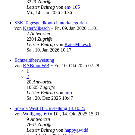
3229
Zugriffe
Letzter Beitrag
von
em4105
Mi., 14. Jan 2026 20:36
SSK Tagesgeldkonto Unterkategorien
von
KaterMikesch
»
Fr., 09. Jan 2026 11:01
2
Antworten
2304
Zugriffe
Letzter Beitrag
von
KaterMikesch
Sa., 10. Jan 2026 10:17
Echtzeitüberweisung
von
RABraunWB
»
Fr., 10. Okt 2025 07:28
1
2
20
Antworten
10505
Zugriffe
Letzter Beitrag
von
info
Sa., 20. Dez 2025 10:47
Sparda West IT-Umstellung 13.10.25
von
Wolfgang_60
»
Di., 14. Okt 2025 15:31
9
Antworten
7667
Zugriffe
Letzter Beitrag
von
happygwidd