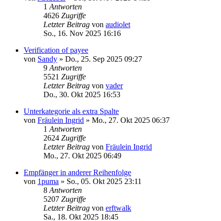
1
Antworten
4626
Zugriffe
Letzter Beitrag
von
audiolet
So., 16. Nov 2025 16:16
Verification of payee
von
Sandy
»
Do., 25. Sep 2025 09:27
9
Antworten
5521
Zugriffe
Letzter Beitrag
von
vader
Do., 30. Okt 2025 16:53
Unterkategorie als extra Spalte
von
Fräulein Ingrid
»
Mo., 27. Okt 2025 06:37
1
Antworten
2624
Zugriffe
Letzter Beitrag
von
Fräulein Ingrid
Mo., 27. Okt 2025 06:49
Empfänger in anderer Reihenfolge
von
1puma
»
So., 05. Okt 2025 23:11
8
Antworten
5207
Zugriffe
Letzter Beitrag
von
erftwalk
Sa., 18. Okt 2025 18:45