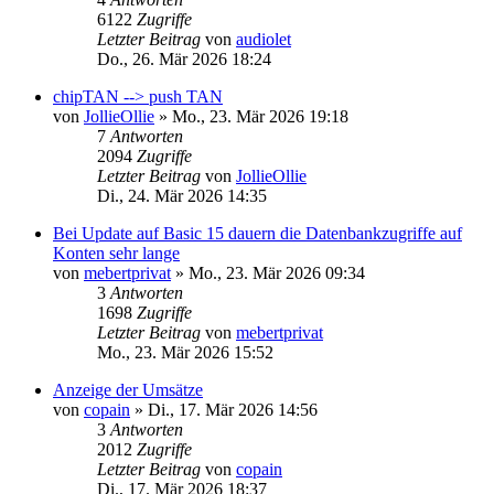
6122
Zugriffe
Letzter Beitrag
von
audiolet
Do., 26. Mär 2026 18:24
chipTAN --> push TAN
von
JollieOllie
»
Mo., 23. Mär 2026 19:18
7
Antworten
2094
Zugriffe
Letzter Beitrag
von
JollieOllie
Di., 24. Mär 2026 14:35
Bei Update auf Basic 15 dauern die Datenbankzugriffe auf
Konten sehr lange
von
mebertprivat
»
Mo., 23. Mär 2026 09:34
3
Antworten
1698
Zugriffe
Letzter Beitrag
von
mebertprivat
Mo., 23. Mär 2026 15:52
Anzeige der Umsätze
von
copain
»
Di., 17. Mär 2026 14:56
3
Antworten
2012
Zugriffe
Letzter Beitrag
von
copain
Di., 17. Mär 2026 18:37