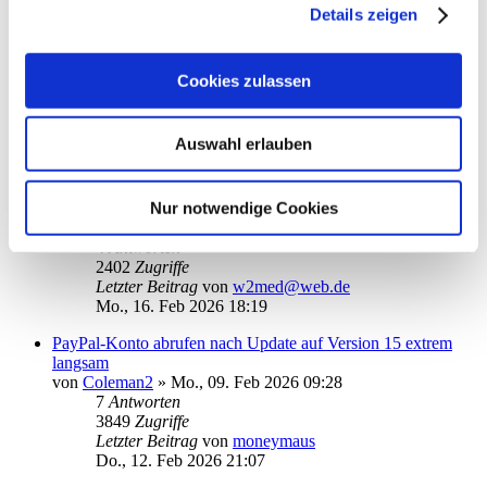
Details zeigen
Letzter Beitrag
von
scha
Do., 19. Feb 2026 13:21
„Für diesen Betrag liegen keine detaillierten Umsätze…“.
Cookies zulassen
von
hanseat50
»
Di., 17. Feb 2026 11:38
4
Antworten
2303
Zugriffe
Auswahl erlauben
Letzter Beitrag
von
hanseat50
Di., 17. Feb 2026 22:48
Nur notwendige Cookies
Komisches Abruf-Problem (Rundruf)
von
w2med@web.de
»
So., 15. Feb 2026 20:37
4
Antworten
2402
Zugriffe
Letzter Beitrag
von
w2med@web.de
Mo., 16. Feb 2026 18:19
PayPal-Konto abrufen nach Update auf Version 15 extrem
langsam
von
Coleman2
»
Mo., 09. Feb 2026 09:28
7
Antworten
3849
Zugriffe
Letzter Beitrag
von
moneymaus
Do., 12. Feb 2026 21:07