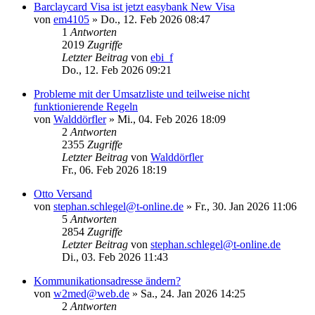
Barclaycard Visa ist jetzt easybank New Visa
von
em4105
»
Do., 12. Feb 2026 08:47
1
Antworten
2019
Zugriffe
Letzter Beitrag
von
ebi_f
Do., 12. Feb 2026 09:21
Probleme mit der Umsatzliste und teilweise nicht
funktionierende Regeln
von
Walddörfler
»
Mi., 04. Feb 2026 18:09
2
Antworten
2355
Zugriffe
Letzter Beitrag
von
Walddörfler
Fr., 06. Feb 2026 18:19
Otto Versand
von
stephan.schlegel@t-online.de
»
Fr., 30. Jan 2026 11:06
5
Antworten
2854
Zugriffe
Letzter Beitrag
von
stephan.schlegel@t-online.de
Di., 03. Feb 2026 11:43
Kommunikationsadresse ändern?
von
w2med@web.de
»
Sa., 24. Jan 2026 14:25
2
Antworten