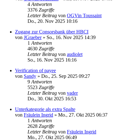
4
Antworten
3376
Zugriffe
Letzter Beitrag
von
OGVin Toussaint
Do., 20. Nov 2025 10:16
Zugang zur Consorsbank über HBCI
von
JGraeber
»
So., 16. Nov 2025 14:39
1
Antworten
4630
Zugriffe
Letzter Beitrag
von
audiolet
So., 16. Nov 2025 16:16
Verification of payee
von
Sandy
»
Do., 25. Sep 2025 09:27
9
Antworten
5523
Zugriffe
Letzter Beitrag
von
vader
Do., 30. Okt 2025 16:53
Unterkategorie als extra Spalte
von
Fräulein Ingrid
»
Mo., 27. Okt 2025 06:37
1
Antworten
2628
Zugriffe
Letzter Beitrag
von
Fräulein Ingrid
Mo., 27. Okt 2025 06:49