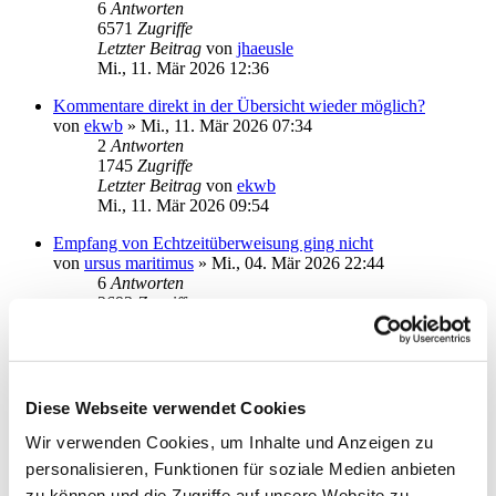
6
Antworten
6571
Zugriffe
Letzter Beitrag
von
jhaeusle
Mi., 11. Mär 2026 12:36
Kommentare direkt in der Übersicht wieder möglich?
von
ekwb
»
Mi., 11. Mär 2026 07:34
2
Antworten
1745
Zugriffe
Letzter Beitrag
von
ekwb
Mi., 11. Mär 2026 09:54
Empfang von Echtzeitüberweisung ging nicht
von
ursus maritimus
»
Mi., 04. Mär 2026 22:44
6
Antworten
2693
Zugriffe
Letzter Beitrag
von
vader
Sa., 07. Mär 2026 11:27
cersehentlich gelöschter Umsatz/Einzelüberweisung
von
halbmond14
»
Do., 05. Mär 2026 11:14
Diese Webseite verwendet Cookies
2
Antworten
1829
Zugriffe
Wir verwenden Cookies, um Inhalte und Anzeigen zu
Letzter Beitrag
von
halbmond14
personalisieren, Funktionen für soziale Medien anbieten
Do., 05. Mär 2026 12:07
zu können und die Zugriffe auf unsere Website zu