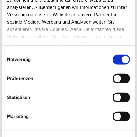
Keine Umsatzabfrage seit gestern möglich
analysieren. Außerdem geben wir Informationen zu Ihrer
von
Susanne12
»
Do., 29. Jan 2026 12:30
Verwendung unserer Website an unsere Partner für
2
Antworten
soziale Medien, Werbung und Analysen weiter. Sie
2512
Zugriffe
Letzter Beitrag
von
KaterMikesch
akzeptieren unsere Cookies, wenn Sie fortfahren diese
Mo., 02. Mär 2026 13:11
Webseite zu nutzen. Wichtiger Hinweis: Indem Sie auf
„Alle Cookies erlauben“ klicken, willigen Sie zugleich
Kontoabfrage
von
nobse12
»
So., 22. Feb 2026 12:01
gem. Art. 49 Abs. 1 S. 1 lit. a DSGVO ein, dass bei
Einwilligungsauswahl
5
Antworten
Benutzung bestimmter Dienste auf der Seite (Twitter,
Notwendig
2613
Zugriffe
Google, LinkedIn) Ihre Daten in den USA verarbeitet
Letzter Beitrag
von
nobse12
So., 22. Feb 2026 17:51
werden. Die USA werden von dem Europäischen
Präferenzen
Gerichtshof als ein Land mit einem nach EU-Standards
Umstellung Deutsche Bank Kontoauswahl leer
von
Lucutus2026
»
Sa., 21. Feb 2026 05:52
unzureichendem Datenschutzniveau eingeschätzt. Mehr
4
Antworten
Informationen dazu finden Sie hier und in unseren
Statistiken
2118
Zugriffe
Datenschutzrichtlinien (Link s.u.).
Letzter Beitrag
von
Lucutus2026
Sa., 21. Feb 2026 19:16
Marketing
Anmeldun/Passwort
von
scha
»
Do., 19. Feb 2026 12:44
1
Antworten
1795
Zugriffe