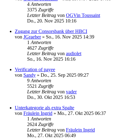
4
Antworten
3375
Zugriffe
Letzter Beitrag
von
OGVin Toussaint
Do., 20. Nov 2025 10:16
Zugang zur Consorsbank über HBCI
von
JGraeber
»
So., 16. Nov 2025 14:39
1
Antworten
4627
Zugriffe
Letzter Beitrag
von
audiolet
So., 16. Nov 2025 16:16
Verification of payee
von
Sandy
»
Do., 25. Sep 2025 09:27
9
Antworten
5521
Zugriffe
Letzter Beitrag
von
vader
Do., 30. Okt 2025 16:53
Unterkategorie als extra Spalte
von
Fräulein Ingrid
»
Mo., 27. Okt 2025 06:37
1
Antworten
2624
Zugriffe
Letzter Beitrag
von
Fräulein Ingrid
Mo., 27. Okt 2025 06:49