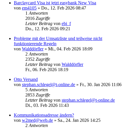
Barclaycard Visa ist jetzt easybank New Visa
von
em4105
»
Do., 12. Feb 2026 08:47
1
Antworten
2016
Zugriffe
Letzter Beitrag
von
ebi_f
Do., 12. Feb 2026 09:21
Probleme mit der Umsatzliste und teilweise nicht
funktionierende Regeln
von
Walddörfler
»
Mi., 04. Feb 2026 18:09
2
Antworten
2352
Zugriffe
Letzter Beitrag
von
Walddörfler
Fr., 06. Feb 2026 18:19
Otto Versand
von
stephan.schlegel@t-online.de
»
Fr., 30. Jan 2026 11:06
5
Antworten
2853
Zugriffe
Letzter Beitrag
von
stephan.schlegel@t-online.de
Di., 03. Feb 2026 11:43
Kommunikationsadresse ändern?
von
w2med@web.de
»
Sa., 24. Jan 2026 14:25
2
Antworten