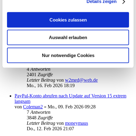
Details zeigen
Letzter Beitrag
von
scha
Do., 19. Feb 2026 13:21
Cookies zulassen
„Für diesen Betrag liegen keine detaillierten Umsätze…“.
von
hanseat50
»
Di., 17. Feb 2026 11:38
4
Antworten
2302
Zugriffe
Auswahl erlauben
Letzter Beitrag
von
hanseat50
Di., 17. Feb 2026 22:48
Nur notwendige Cookies
Komisches Abruf-Problem (Rundruf)
von
w2med@web.de
»
So., 15. Feb 2026 20:37
4
Antworten
2401
Zugriffe
Letzter Beitrag
von
w2med@web.de
Mo., 16. Feb 2026 18:19
PayPal-Konto abrufen nach Update auf Version 15 extrem
langsam
von
Coleman2
»
Mo., 09. Feb 2026 09:28
7
Antworten
3848
Zugriffe
Letzter Beitrag
von
moneymaus
Do., 12. Feb 2026 21:07