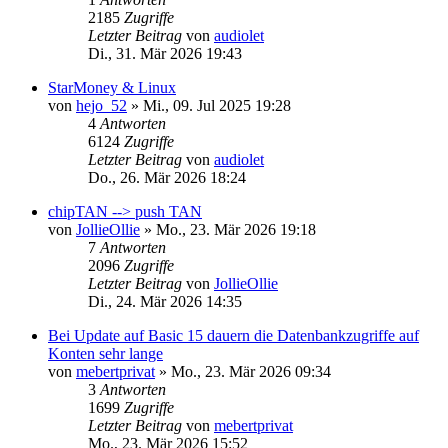
2185
Zugriffe
Letzter Beitrag
von
audiolet
Di., 31. Mär 2026 19:43
StarMoney & Linux
von
hejo_52
»
Mi., 09. Jul 2025 19:28
4
Antworten
6124
Zugriffe
Letzter Beitrag
von
audiolet
Do., 26. Mär 2026 18:24
chipTAN --> push TAN
von
JollieOllie
»
Mo., 23. Mär 2026 19:18
7
Antworten
2096
Zugriffe
Letzter Beitrag
von
JollieOllie
Di., 24. Mär 2026 14:35
Bei Update auf Basic 15 dauern die Datenbankzugriffe auf
Konten sehr lange
von
mebertprivat
»
Mo., 23. Mär 2026 09:34
3
Antworten
1699
Zugriffe
Letzter Beitrag
von
mebertprivat
Mo., 23. Mär 2026 15:52