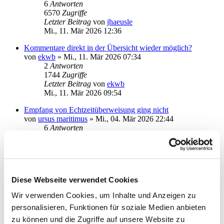
6
Antworten
6570
Zugriffe
Letzter Beitrag
von
jhaeusle
Mi., 11. Mär 2026 12:36
Kommentare direkt in der Übersicht wieder möglich?
von
ekwb
»
Mi., 11. Mär 2026 07:34
2
Antworten
1744
Zugriffe
Letzter Beitrag
von
ekwb
Mi., 11. Mär 2026 09:54
Empfang von Echtzeitüberweisung ging nicht
von
ursus maritimus
»
Mi., 04. Mär 2026 22:44
6
Antworten
2693
Zugriffe
Letzter Beitrag
von
vader
Sa., 07. Mär 2026 11:27
cersehentlich gelöschter Umsatz/Einzelüberweisung
Diese Webseite verwendet Cookies
von
halbmond14
»
Do., 05. Mär 2026 11:14
2
Antworten
Wir verwenden Cookies, um Inhalte und Anzeigen zu
1829
Zugriffe
personalisieren, Funktionen für soziale Medien anbieten
Letzter Beitrag
von
halbmond14
Do., 05. Mär 2026 12:07
zu können und die Zugriffe auf unsere Website zu