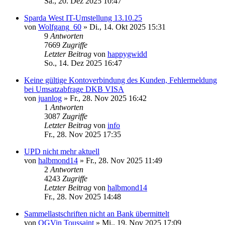
Sa., 20. Dez 2025 10:47
Sparda West IT-Umstellung 13.10.25
von
Wolfgang_60
»
Di., 14. Okt 2025 15:31
9
Antworten
7669
Zugriffe
Letzter Beitrag
von
happygwidd
So., 14. Dez 2025 16:47
Keine gültige Kontoverbindung des Kunden, Fehlermeldung
bei Umsatzabfrage DKB VISA
von
juanlog
»
Fr., 28. Nov 2025 16:42
1
Antworten
3087
Zugriffe
Letzter Beitrag
von
info
Fr., 28. Nov 2025 17:35
UPD nicht mehr aktuell
von
halbmond14
»
Fr., 28. Nov 2025 11:49
2
Antworten
4243
Zugriffe
Letzter Beitrag
von
halbmond14
Fr., 28. Nov 2025 14:48
Sammellastschriften nicht an Bank übermittelt
von
OGVin Toussaint
»
Mi., 19. Nov 2025 17:09