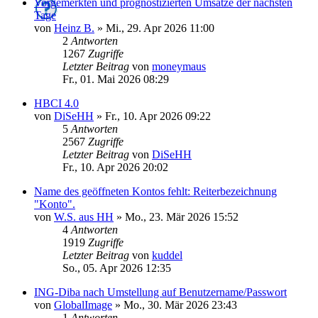
Vorgemerkten und prognostizierten Umsätze der nächsten
Tage
von
Heinz B.
»
Mi., 29. Apr 2026 11:00
2
Antworten
1267
Zugriffe
Letzter Beitrag
von
moneymaus
Fr., 01. Mai 2026 08:29
HBCI 4.0
von
DiSeHH
»
Fr., 10. Apr 2026 09:22
5
Antworten
2567
Zugriffe
Letzter Beitrag
von
DiSeHH
Fr., 10. Apr 2026 20:02
Name des geöffneten Kontos fehlt: Reiterbezeichnung
"Konto".
von
W.S. aus HH
»
Mo., 23. Mär 2026 15:52
4
Antworten
1919
Zugriffe
Letzter Beitrag
von
kuddel
So., 05. Apr 2026 12:35
ING-Diba nach Umstellung auf Benutzername/Passwort
von
GlobalImage
»
Mo., 30. Mär 2026 23:43
1
Antworten