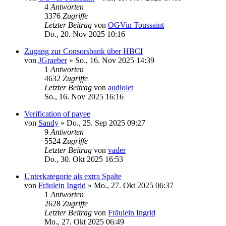
4
Antworten
3376
Zugriffe
Letzter Beitrag
von
OGVin Toussaint
Do., 20. Nov 2025 10:16
Zugang zur Consorsbank über HBCI
von
JGraeber
»
So., 16. Nov 2025 14:39
1
Antworten
4632
Zugriffe
Letzter Beitrag
von
audiolet
So., 16. Nov 2025 16:16
Verification of payee
von
Sandy
»
Do., 25. Sep 2025 09:27
9
Antworten
5524
Zugriffe
Letzter Beitrag
von
vader
Do., 30. Okt 2025 16:53
Unterkategorie als extra Spalte
von
Fräulein Ingrid
»
Mo., 27. Okt 2025 06:37
1
Antworten
2628
Zugriffe
Letzter Beitrag
von
Fräulein Ingrid
Mo., 27. Okt 2025 06:49