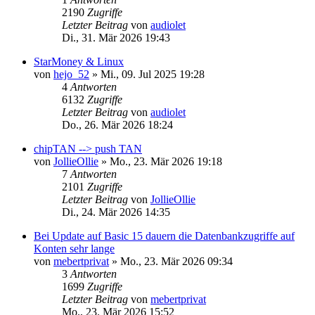
2190
Zugriffe
Letzter Beitrag
von
audiolet
Di., 31. Mär 2026 19:43
StarMoney & Linux
von
hejo_52
»
Mi., 09. Jul 2025 19:28
4
Antworten
6132
Zugriffe
Letzter Beitrag
von
audiolet
Do., 26. Mär 2026 18:24
chipTAN --> push TAN
von
JollieOllie
»
Mo., 23. Mär 2026 19:18
7
Antworten
2101
Zugriffe
Letzter Beitrag
von
JollieOllie
Di., 24. Mär 2026 14:35
Bei Update auf Basic 15 dauern die Datenbankzugriffe auf
Konten sehr lange
von
mebertprivat
»
Mo., 23. Mär 2026 09:34
3
Antworten
1699
Zugriffe
Letzter Beitrag
von
mebertprivat
Mo., 23. Mär 2026 15:52