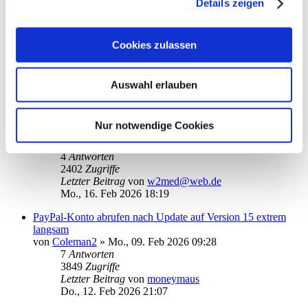
Details zeigen
Letzter Beitrag
von
scha
Do., 19. Feb 2026 13:21
Cookies zulassen
„Für diesen Betrag liegen keine detaillierten Umsätze…“.
von
hanseat50
»
Di., 17. Feb 2026 11:38
4
Antworten
2303
Zugriffe
Auswahl erlauben
Letzter Beitrag
von
hanseat50
Di., 17. Feb 2026 22:48
Nur notwendige Cookies
Komisches Abruf-Problem (Rundruf)
von
w2med@web.de
»
So., 15. Feb 2026 20:37
4
Antworten
2402
Zugriffe
Letzter Beitrag
von
w2med@web.de
Mo., 16. Feb 2026 18:19
PayPal-Konto abrufen nach Update auf Version 15 extrem
langsam
von
Coleman2
»
Mo., 09. Feb 2026 09:28
7
Antworten
3849
Zugriffe
Letzter Beitrag
von
moneymaus
Do., 12. Feb 2026 21:07