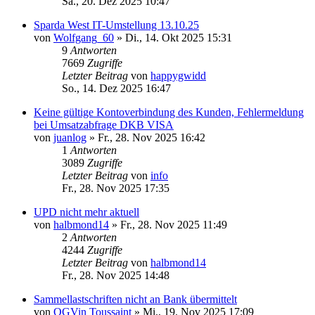
Sa., 20. Dez 2025 10:47
Sparda West IT-Umstellung 13.10.25
von
Wolfgang_60
»
Di., 14. Okt 2025 15:31
9
Antworten
7669
Zugriffe
Letzter Beitrag
von
happygwidd
So., 14. Dez 2025 16:47
Keine gültige Kontoverbindung des Kunden, Fehlermeldung
bei Umsatzabfrage DKB VISA
von
juanlog
»
Fr., 28. Nov 2025 16:42
1
Antworten
3089
Zugriffe
Letzter Beitrag
von
info
Fr., 28. Nov 2025 17:35
UPD nicht mehr aktuell
von
halbmond14
»
Fr., 28. Nov 2025 11:49
2
Antworten
4244
Zugriffe
Letzter Beitrag
von
halbmond14
Fr., 28. Nov 2025 14:48
Sammellastschriften nicht an Bank übermittelt
von
OGVin Toussaint
»
Mi., 19. Nov 2025 17:09