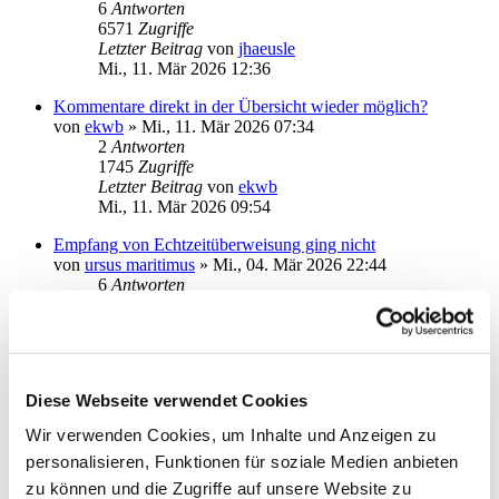
6
Antworten
6571
Zugriffe
Letzter Beitrag
von
jhaeusle
Mi., 11. Mär 2026 12:36
Kommentare direkt in der Übersicht wieder möglich?
von
ekwb
»
Mi., 11. Mär 2026 07:34
2
Antworten
1745
Zugriffe
Letzter Beitrag
von
ekwb
Mi., 11. Mär 2026 09:54
Empfang von Echtzeitüberweisung ging nicht
von
ursus maritimus
»
Mi., 04. Mär 2026 22:44
6
Antworten
2694
Zugriffe
Letzter Beitrag
von
vader
Sa., 07. Mär 2026 11:27
cersehentlich gelöschter Umsatz/Einzelüberweisung
Diese Webseite verwendet Cookies
von
halbmond14
»
Do., 05. Mär 2026 11:14
2
Antworten
Wir verwenden Cookies, um Inhalte und Anzeigen zu
1829
Zugriffe
personalisieren, Funktionen für soziale Medien anbieten
Letzter Beitrag
von
halbmond14
Do., 05. Mär 2026 12:07
zu können und die Zugriffe auf unsere Website zu