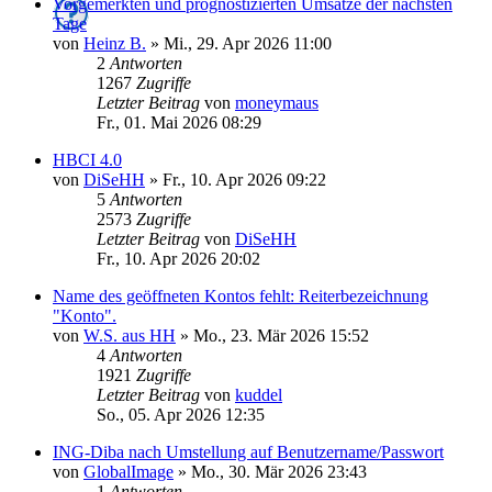
Vorgemerkten und prognostizierten Umsätze der nächsten
Tage
von
Heinz B.
»
Mi., 29. Apr 2026 11:00
2
Antworten
1267
Zugriffe
Letzter Beitrag
von
moneymaus
Fr., 01. Mai 2026 08:29
HBCI 4.0
von
DiSeHH
»
Fr., 10. Apr 2026 09:22
5
Antworten
2573
Zugriffe
Letzter Beitrag
von
DiSeHH
Fr., 10. Apr 2026 20:02
Name des geöffneten Kontos fehlt: Reiterbezeichnung
"Konto".
von
W.S. aus HH
»
Mo., 23. Mär 2026 15:52
4
Antworten
1921
Zugriffe
Letzter Beitrag
von
kuddel
So., 05. Apr 2026 12:35
ING-Diba nach Umstellung auf Benutzername/Passwort
von
GlobalImage
»
Mo., 30. Mär 2026 23:43
1
Antworten