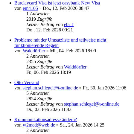
Barclaycard Visa ist jetzt easybank New Visa
von
em4105
»
Do., 12. Feb 2026 08:47
1
Antworten
2019
Zugriffe
Letzter Beitrag
von
ebi_f
Do., 12. Feb 2026 09:21
Probleme mit der Umsatzliste und teilweise nicht
funktionierende Regeln
von
Walddörfler
»
Mi., 04. Feb 2026 18:09
2
Antworten
2355
Zugriffe
Letzter Beitrag
von
Walddörfler
Fr., 06. Feb 2026 18:19
Otto Versand
von
stephan.schlegel@t-online.de
»
Fr., 30. Jan 2026 11:06
5
Antworten
2854
Zugriffe
Letzter Beitrag
von
stephan.schlegel@t-online.de
Di., 03. Feb 2026 11:43
Kommunikationsadresse ändern?
von
w2med@web.de
»
Sa., 24. Jan 2026 14:25
2
Antworten