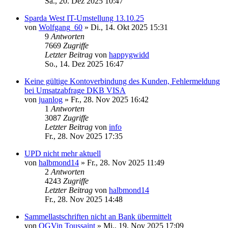
Sa., 20. Dez 2025 10:47
Sparda West IT-Umstellung 13.10.25
von
Wolfgang_60
»
Di., 14. Okt 2025 15:31
9
Antworten
7669
Zugriffe
Letzter Beitrag
von
happygwidd
So., 14. Dez 2025 16:47
Keine gültige Kontoverbindung des Kunden, Fehlermeldung
bei Umsatzabfrage DKB VISA
von
juanlog
»
Fr., 28. Nov 2025 16:42
1
Antworten
3087
Zugriffe
Letzter Beitrag
von
info
Fr., 28. Nov 2025 17:35
UPD nicht mehr aktuell
von
halbmond14
»
Fr., 28. Nov 2025 11:49
2
Antworten
4243
Zugriffe
Letzter Beitrag
von
halbmond14
Fr., 28. Nov 2025 14:48
Sammellastschriften nicht an Bank übermittelt
von
OGVin Toussaint
»
Mi., 19. Nov 2025 17:09