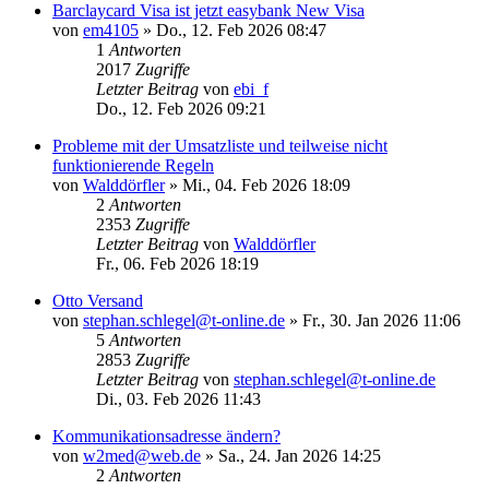
Barclaycard Visa ist jetzt easybank New Visa
von
em4105
»
Do., 12. Feb 2026 08:47
1
Antworten
2017
Zugriffe
Letzter Beitrag
von
ebi_f
Do., 12. Feb 2026 09:21
Probleme mit der Umsatzliste und teilweise nicht
funktionierende Regeln
von
Walddörfler
»
Mi., 04. Feb 2026 18:09
2
Antworten
2353
Zugriffe
Letzter Beitrag
von
Walddörfler
Fr., 06. Feb 2026 18:19
Otto Versand
von
stephan.schlegel@t-online.de
»
Fr., 30. Jan 2026 11:06
5
Antworten
2853
Zugriffe
Letzter Beitrag
von
stephan.schlegel@t-online.de
Di., 03. Feb 2026 11:43
Kommunikationsadresse ändern?
von
w2med@web.de
»
Sa., 24. Jan 2026 14:25
2
Antworten