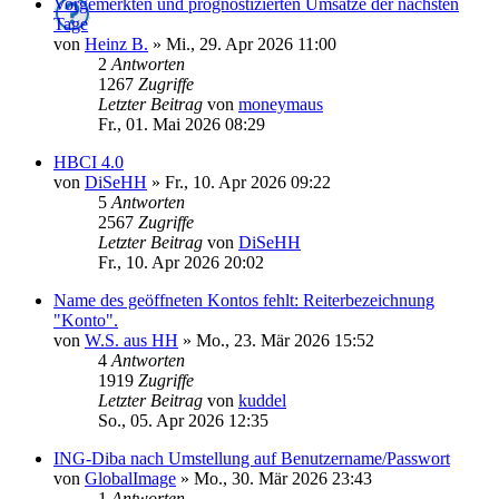
Vorgemerkten und prognostizierten Umsätze der nächsten
Tage
von
Heinz B.
»
Mi., 29. Apr 2026 11:00
2
Antworten
1267
Zugriffe
Letzter Beitrag
von
moneymaus
Fr., 01. Mai 2026 08:29
HBCI 4.0
von
DiSeHH
»
Fr., 10. Apr 2026 09:22
5
Antworten
2567
Zugriffe
Letzter Beitrag
von
DiSeHH
Fr., 10. Apr 2026 20:02
Name des geöffneten Kontos fehlt: Reiterbezeichnung
"Konto".
von
W.S. aus HH
»
Mo., 23. Mär 2026 15:52
4
Antworten
1919
Zugriffe
Letzter Beitrag
von
kuddel
So., 05. Apr 2026 12:35
ING-Diba nach Umstellung auf Benutzername/Passwort
von
GlobalImage
»
Mo., 30. Mär 2026 23:43
1
Antworten