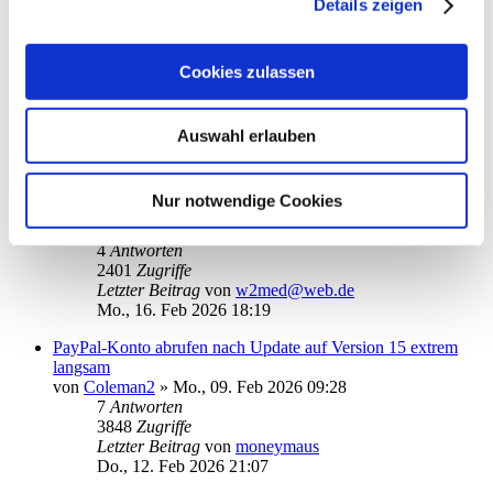
Details zeigen
Letzter Beitrag
von
scha
Do., 19. Feb 2026 13:21
Cookies zulassen
„Für diesen Betrag liegen keine detaillierten Umsätze…“.
von
hanseat50
»
Di., 17. Feb 2026 11:38
4
Antworten
2303
Zugriffe
Auswahl erlauben
Letzter Beitrag
von
hanseat50
Di., 17. Feb 2026 22:48
Nur notwendige Cookies
Komisches Abruf-Problem (Rundruf)
von
w2med@web.de
»
So., 15. Feb 2026 20:37
4
Antworten
2401
Zugriffe
Letzter Beitrag
von
w2med@web.de
Mo., 16. Feb 2026 18:19
PayPal-Konto abrufen nach Update auf Version 15 extrem
langsam
von
Coleman2
»
Mo., 09. Feb 2026 09:28
7
Antworten
3848
Zugriffe
Letzter Beitrag
von
moneymaus
Do., 12. Feb 2026 21:07