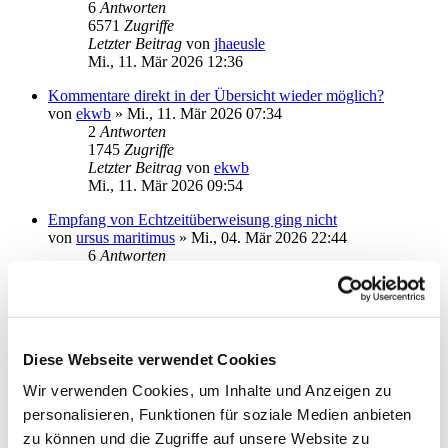
6
Antworten
6571
Zugriffe
Letzter Beitrag
von
jhaeusle
Mi., 11. Mär 2026 12:36
Kommentare direkt in der Übersicht wieder möglich?
von
ekwb
»
Mi., 11. Mär 2026 07:34
2
Antworten
1745
Zugriffe
Letzter Beitrag
von
ekwb
Mi., 11. Mär 2026 09:54
Empfang von Echtzeitüberweisung ging nicht
von
ursus maritimus
»
Mi., 04. Mär 2026 22:44
6
Antworten
2693
Zugriffe
Letzter Beitrag
von
vader
Sa., 07. Mär 2026 11:27
cersehentlich gelöschter Umsatz/Einzelüberweisung
Diese Webseite verwendet Cookies
von
halbmond14
»
Do., 05. Mär 2026 11:14
2
Antworten
Wir verwenden Cookies, um Inhalte und Anzeigen zu
1829
Zugriffe
personalisieren, Funktionen für soziale Medien anbieten
Letzter Beitrag
von
halbmond14
Do., 05. Mär 2026 12:07
zu können und die Zugriffe auf unsere Website zu