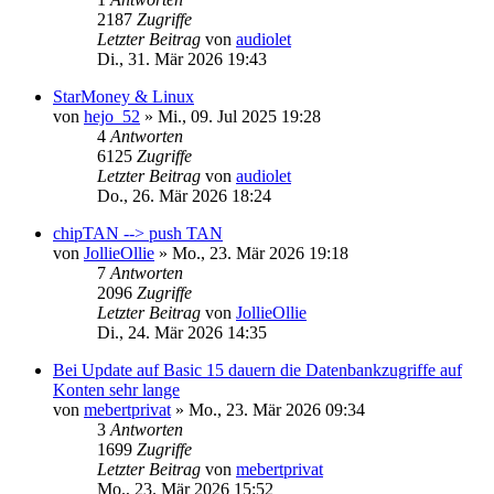
2187
Zugriffe
Letzter Beitrag
von
audiolet
Di., 31. Mär 2026 19:43
StarMoney & Linux
von
hejo_52
»
Mi., 09. Jul 2025 19:28
4
Antworten
6125
Zugriffe
Letzter Beitrag
von
audiolet
Do., 26. Mär 2026 18:24
chipTAN --> push TAN
von
JollieOllie
»
Mo., 23. Mär 2026 19:18
7
Antworten
2096
Zugriffe
Letzter Beitrag
von
JollieOllie
Di., 24. Mär 2026 14:35
Bei Update auf Basic 15 dauern die Datenbankzugriffe auf
Konten sehr lange
von
mebertprivat
»
Mo., 23. Mär 2026 09:34
3
Antworten
1699
Zugriffe
Letzter Beitrag
von
mebertprivat
Mo., 23. Mär 2026 15:52