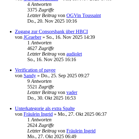
4
Antworten
3375
Zugriffe
Letzter Beitrag
von
OGVin Toussaint
Do., 20. Nov 2025 10:16
Zugang zur Consorsbank über HBCI
von
JGraeber
»
So., 16. Nov 2025 14:39
1
Antworten
4627
Zugriffe
Letzter Beitrag
von
audiolet
So., 16. Nov 2025 16:16
Verification of payee
von
Sandy
»
Do., 25. Sep 2025 09:27
9
Antworten
5521
Zugriffe
Letzter Beitrag
von
vader
Do., 30. Okt 2025 16:53
Unterkategorie als extra Spalte
von
Fräulein Ingrid
»
Mo., 27. Okt 2025 06:37
1
Antworten
2624
Zugriffe
Letzter Beitrag
von
Fräulein Ingrid
Mo., 27. Okt 2025 06:49