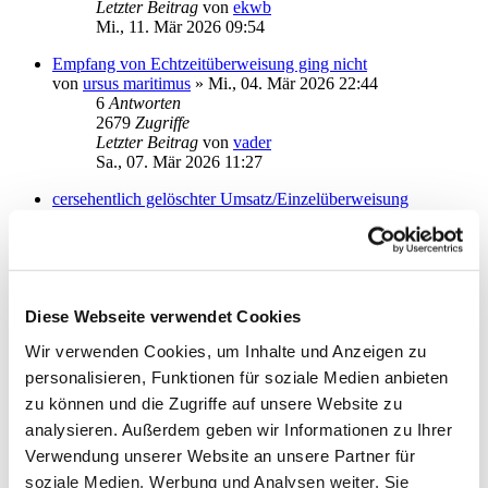
Letzter Beitrag
von
ekwb
Mi., 11. Mär 2026 09:54
Empfang von Echtzeitüberweisung ging nicht
von
ursus maritimus
»
Mi., 04. Mär 2026 22:44
6
Antworten
2679
Zugriffe
Letzter Beitrag
von
vader
Sa., 07. Mär 2026 11:27
cersehentlich gelöschter Umsatz/Einzelüberweisung
von
halbmond14
»
Do., 05. Mär 2026 11:14
2
Antworten
1823
Zugriffe
Letzter Beitrag
von
halbmond14
Do., 05. Mär 2026 12:07
Diese Webseite verwendet Cookies
Keine Umsatzabfrage seit gestern möglich
Wir verwenden Cookies, um Inhalte und Anzeigen zu
von
Susanne12
»
Do., 29. Jan 2026 12:30
2
Antworten
personalisieren, Funktionen für soziale Medien anbieten
2502
Zugriffe
zu können und die Zugriffe auf unsere Website zu
Letzter Beitrag
von
KaterMikesch
analysieren. Außerdem geben wir Informationen zu Ihrer
Mo., 02. Mär 2026 13:11
Verwendung unserer Website an unsere Partner für
Kontoabfrage
soziale Medien, Werbung und Analysen weiter. Sie