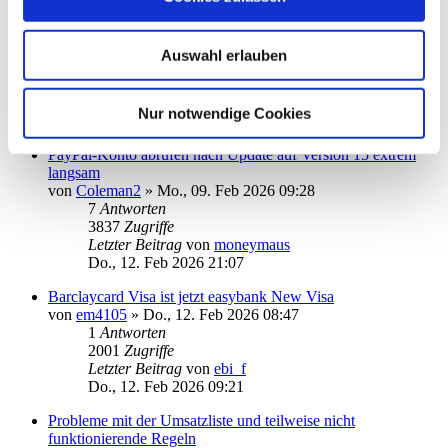
Komisches Abruf-Problem (Rundruf)
von
w2med@web.de
»
So., 15. Feb 2026 20:37
Auswahl erlauben
4
Antworten
2390
Zugriffe
Letzter Beitrag
von
w2med@web.de
Nur notwendige Cookies
Mo., 16. Feb 2026 18:19
PayPal-Konto abrufen nach Update auf Version 15 extrem
langsam
von
Coleman2
»
Mo., 09. Feb 2026 09:28
7
Antworten
3837
Zugriffe
Letzter Beitrag
von
moneymaus
Do., 12. Feb 2026 21:07
Barclaycard Visa ist jetzt easybank New Visa
von
em4105
»
Do., 12. Feb 2026 08:47
1
Antworten
2001
Zugriffe
Letzter Beitrag
von
ebi_f
Do., 12. Feb 2026 09:21
Probleme mit der Umsatzliste und teilweise nicht
funktionierende Regeln