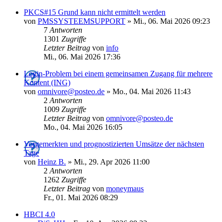
PKCS#15 Grund kann nicht ermittelt werden
von
PMSSYSTEEMSUPPORT
»
Mi., 06. Mai 2026 09:23
7
Antworten
1301
Zugriffe
Letzter Beitrag
von
info
Mi., 06. Mai 2026 17:36
Login-Problem bei einem gemeinsamen Zugang für mehrere
Kontent (ING)
von
omnivore@posteo.de
»
Mo., 04. Mai 2026 11:43
2
Antworten
1009
Zugriffe
Letzter Beitrag
von
omnivore@posteo.de
Mo., 04. Mai 2026 16:05
Vorgemerkten und prognostizierten Umsätze der nächsten
Tage
von
Heinz B.
»
Mi., 29. Apr 2026 11:00
2
Antworten
1262
Zugriffe
Letzter Beitrag
von
moneymaus
Fr., 01. Mai 2026 08:29
HBCI 4.0