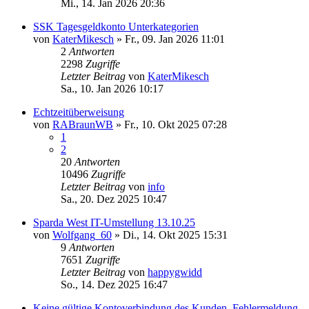
Mi., 14. Jan 2026 20:36
SSK Tagesgeldkonto Unterkategorien
von
KaterMikesch
»
Fr., 09. Jan 2026 11:01
2
Antworten
2298
Zugriffe
Letzter Beitrag
von
KaterMikesch
Sa., 10. Jan 2026 10:17
Echtzeitüberweisung
von
RABraunWB
»
Fr., 10. Okt 2025 07:28
1
2
20
Antworten
10496
Zugriffe
Letzter Beitrag
von
info
Sa., 20. Dez 2025 10:47
Sparda West IT-Umstellung 13.10.25
von
Wolfgang_60
»
Di., 14. Okt 2025 15:31
9
Antworten
7651
Zugriffe
Letzter Beitrag
von
happygwidd
So., 14. Dez 2025 16:47
Keine gültige Kontoverbindung des Kunden, Fehlermeldung