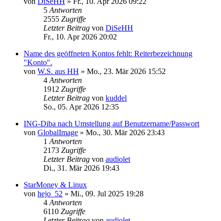
von
DiSeHH
»
Fr., 10. Apr 2026 09:22
5
Antworten
2555
Zugriffe
Letzter Beitrag
von
DiSeHH
Fr., 10. Apr 2026 20:02
Name des geöffneten Kontos fehlt: Reiterbezeichnung
"Konto".
von
W.S. aus HH
»
Mo., 23. Mär 2026 15:52
4
Antworten
1912
Zugriffe
Letzter Beitrag
von
kuddel
So., 05. Apr 2026 12:35
ING-Diba nach Umstellung auf Benutzername/Passwort
von
GlobalImage
»
Mo., 30. Mär 2026 23:43
1
Antworten
2173
Zugriffe
Letzter Beitrag
von
audiolet
Di., 31. Mär 2026 19:43
StarMoney & Linux
von
hejo_52
»
Mi., 09. Jul 2025 19:28
4
Antworten
6110
Zugriffe
Letzter Beitrag
von
audiolet