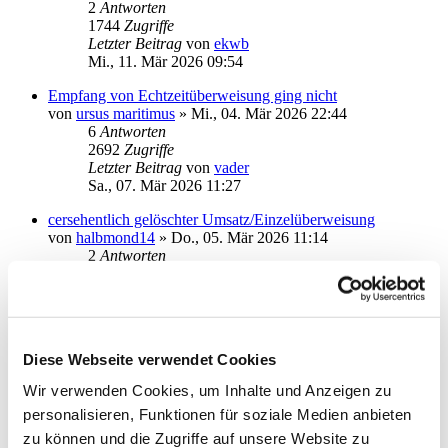
2
Antworten
1744
Zugriffe
Letzter Beitrag
von
ekwb
Mi., 11. Mär 2026 09:54
Empfang von Echtzeitüberweisung ging nicht
von
ursus maritimus
»
Mi., 04. Mär 2026 22:44
6
Antworten
2692
Zugriffe
Letzter Beitrag
von
vader
Sa., 07. Mär 2026 11:27
cersehentlich gelöschter Umsatz/Einzelüberweisung
von
halbmond14
»
Do., 05. Mär 2026 11:14
2
Antworten
1828
Zugriffe
Letzter Beitrag
von
halbmond14
Do., 05. Mär 2026 12:07
Keine Umsatzabfrage seit gestern möglich
Diese Webseite verwendet Cookies
von
Susanne12
»
Do., 29. Jan 2026 12:30
2
Antworten
Wir verwenden Cookies, um Inhalte und Anzeigen zu
2510
Zugriffe
personalisieren, Funktionen für soziale Medien anbieten
Letzter Beitrag
von
KaterMikesch
Mo., 02. Mär 2026 13:11
zu können und die Zugriffe auf unsere Website zu