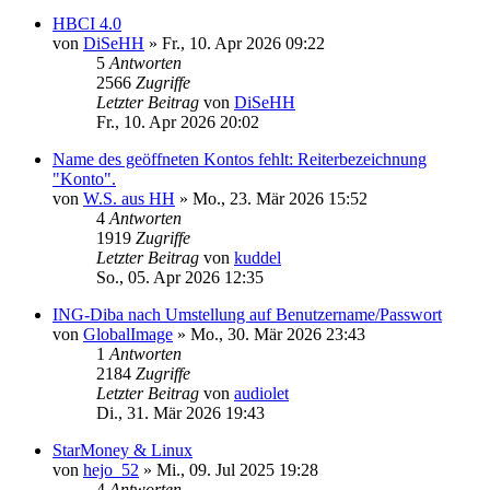
HBCI 4.0
von
DiSeHH
»
Fr., 10. Apr 2026 09:22
5
Antworten
2566
Zugriffe
Letzter Beitrag
von
DiSeHH
Fr., 10. Apr 2026 20:02
Name des geöffneten Kontos fehlt: Reiterbezeichnung
"Konto".
von
W.S. aus HH
»
Mo., 23. Mär 2026 15:52
4
Antworten
1919
Zugriffe
Letzter Beitrag
von
kuddel
So., 05. Apr 2026 12:35
ING-Diba nach Umstellung auf Benutzername/Passwort
von
GlobalImage
»
Mo., 30. Mär 2026 23:43
1
Antworten
2184
Zugriffe
Letzter Beitrag
von
audiolet
Di., 31. Mär 2026 19:43
StarMoney & Linux
von
hejo_52
»
Mi., 09. Jul 2025 19:28
4
Antworten