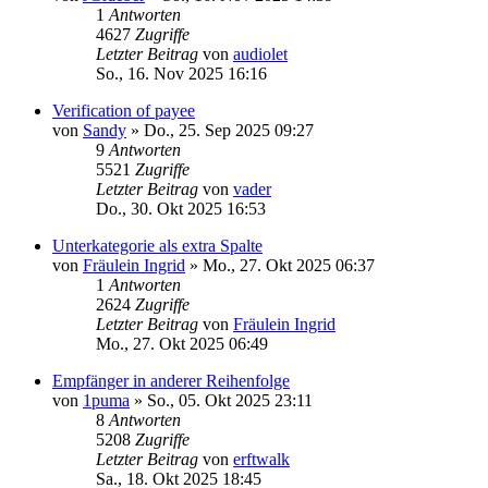
1
Antworten
4627
Zugriffe
Letzter Beitrag
von
audiolet
So., 16. Nov 2025 16:16
Verification of payee
von
Sandy
»
Do., 25. Sep 2025 09:27
9
Antworten
5521
Zugriffe
Letzter Beitrag
von
vader
Do., 30. Okt 2025 16:53
Unterkategorie als extra Spalte
von
Fräulein Ingrid
»
Mo., 27. Okt 2025 06:37
1
Antworten
2624
Zugriffe
Letzter Beitrag
von
Fräulein Ingrid
Mo., 27. Okt 2025 06:49
Empfänger in anderer Reihenfolge
von
1puma
»
So., 05. Okt 2025 23:11
8
Antworten
5208
Zugriffe
Letzter Beitrag
von
erftwalk
Sa., 18. Okt 2025 18:45