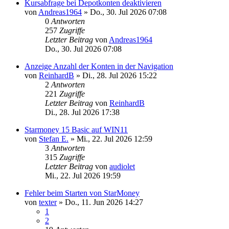
Kursabfrage bei Depotkonten deaktivieren
von
Andreas1964
»
Do., 30. Jul 2026 07:08
0
Antworten
257
Zugriffe
Letzter Beitrag
von
Andreas1964
Do., 30. Jul 2026 07:08
Anzeige Anzahl der Konten in der Navigation
von
ReinhardB
»
Di., 28. Jul 2026 15:22
2
Antworten
221
Zugriffe
Letzter Beitrag
von
ReinhardB
Di., 28. Jul 2026 17:38
Starmoney 15 Basic auf WIN11
von
Stefan E.
»
Mi., 22. Jul 2026 12:59
3
Antworten
315
Zugriffe
Letzter Beitrag
von
audiolet
Mi., 22. Jul 2026 19:59
Fehler beim Starten von StarMoney
von
texter
»
Do., 11. Jun 2026 14:27
1
2