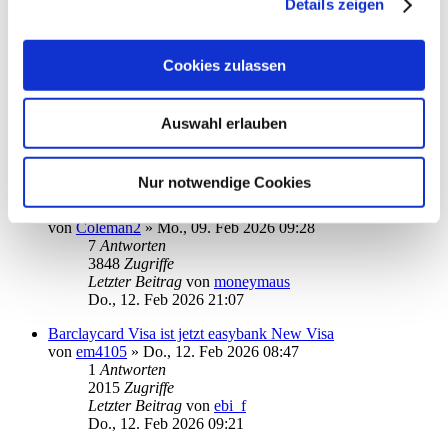
Details zeigen
Letzter Beitrag
von
hanseat50
Di., 17. Feb 2026 22:48
Cookies zulassen
Komisches Abruf-Problem (Rundruf)
von
w2med@web.de
»
So., 15. Feb 2026 20:37
4
Antworten
2400
Zugriffe
Auswahl erlauben
Letzter Beitrag
von
w2med@web.de
Mo., 16. Feb 2026 18:19
Nur notwendige Cookies
PayPal-Konto abrufen nach Update auf Version 15 extrem
langsam
von
Coleman2
»
Mo., 09. Feb 2026 09:28
7
Antworten
3848
Zugriffe
Letzter Beitrag
von
moneymaus
Do., 12. Feb 2026 21:07
Barclaycard Visa ist jetzt easybank New Visa
von
em4105
»
Do., 12. Feb 2026 08:47
1
Antworten
2015
Zugriffe
Letzter Beitrag
von
ebi_f
Do., 12. Feb 2026 09:21