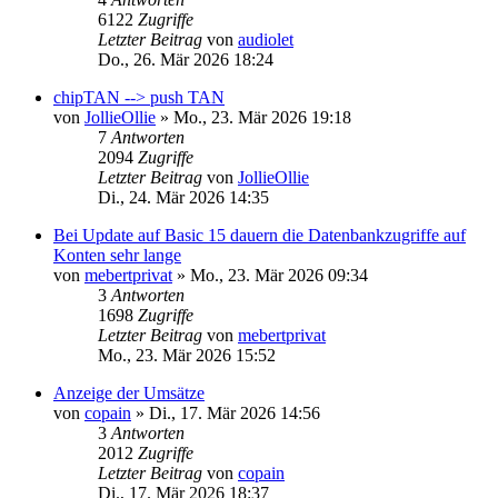
6122
Zugriffe
Letzter Beitrag
von
audiolet
Do., 26. Mär 2026 18:24
chipTAN --> push TAN
von
JollieOllie
»
Mo., 23. Mär 2026 19:18
7
Antworten
2094
Zugriffe
Letzter Beitrag
von
JollieOllie
Di., 24. Mär 2026 14:35
Bei Update auf Basic 15 dauern die Datenbankzugriffe auf
Konten sehr lange
von
mebertprivat
»
Mo., 23. Mär 2026 09:34
3
Antworten
1698
Zugriffe
Letzter Beitrag
von
mebertprivat
Mo., 23. Mär 2026 15:52
Anzeige der Umsätze
von
copain
»
Di., 17. Mär 2026 14:56
3
Antworten
2012
Zugriffe
Letzter Beitrag
von
copain
Di., 17. Mär 2026 18:37