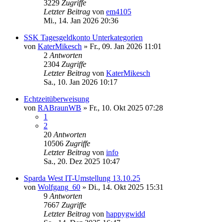
3229
Zugriffe
Letzter Beitrag
von
em4105
Mi., 14. Jan 2026 20:36
SSK Tagesgeldkonto Unterkategorien
von
KaterMikesch
»
Fr., 09. Jan 2026 11:01
2
Antworten
2304
Zugriffe
Letzter Beitrag
von
KaterMikesch
Sa., 10. Jan 2026 10:17
Echtzeitüberweisung
von
RABraunWB
»
Fr., 10. Okt 2025 07:28
1
2
20
Antworten
10506
Zugriffe
Letzter Beitrag
von
info
Sa., 20. Dez 2025 10:47
Sparda West IT-Umstellung 13.10.25
von
Wolfgang_60
»
Di., 14. Okt 2025 15:31
9
Antworten
7667
Zugriffe
Letzter Beitrag
von
happygwidd