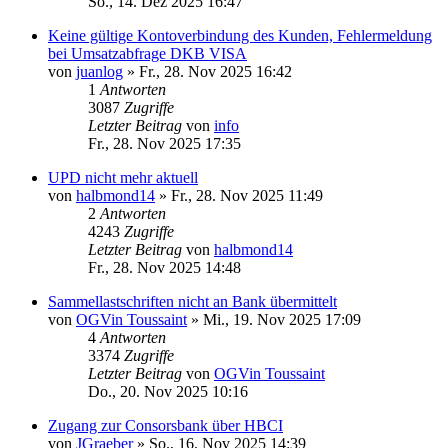
So., 14. Dez 2025 16:47
Keine gültige Kontoverbindung des Kunden, Fehlermeldung
bei Umsatzabfrage DKB VISA
von
juanlog
»
Fr., 28. Nov 2025 16:42
1
Antworten
3087
Zugriffe
Letzter Beitrag
von
info
Fr., 28. Nov 2025 17:35
UPD nicht mehr aktuell
von
halbmond14
»
Fr., 28. Nov 2025 11:49
2
Antworten
4243
Zugriffe
Letzter Beitrag
von
halbmond14
Fr., 28. Nov 2025 14:48
Sammellastschriften nicht an Bank übermittelt
von
OGVin Toussaint
»
Mi., 19. Nov 2025 17:09
4
Antworten
3374
Zugriffe
Letzter Beitrag
von
OGVin Toussaint
Do., 20. Nov 2025 10:16
Zugang zur Consorsbank über HBCI
von
JGraeber
»
So., 16. Nov 2025 14:39