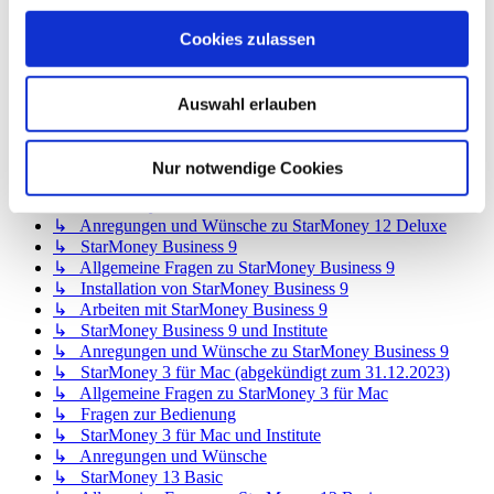
↳ Allgemeine Fragen zu StarMoney 12 Basic
↳ Installation von StarMoney 12 Basic
Cookies zulassen
↳ Bedienung von StarMoney 12 Basic
↳ StarMoney 12 Basic und Institute
↳ Anregungen und Wünsche zu StarMoney 12 Basic
Auswahl erlauben
↳ StarMoney 12 Deluxe
↳ Allgemeine Fragen zu StarMoney 12 Deluxe
↳ Installation von StarMoney 12 Deluxe
Nur notwendige Cookies
↳ Bedienung von StarMoney 12 Deluxe
↳ StarMoney 12 Deluxe und Institute
↳ Anregungen und Wünsche zu StarMoney 12 Deluxe
↳ StarMoney Business 9
↳ Allgemeine Fragen zu StarMoney Business 9
↳ Installation von StarMoney Business 9
↳ Arbeiten mit StarMoney Business 9
↳ StarMoney Business 9 und Institute
↳ Anregungen und Wünsche zu StarMoney Business 9
↳ StarMoney 3 für Mac (abgekündigt zum 31.12.2023)
↳ Allgemeine Fragen zu StarMoney 3 für Mac
↳ Fragen zur Bedienung
↳ StarMoney 3 für Mac und Institute
↳ Anregungen und Wünsche
↳ StarMoney 13 Basic