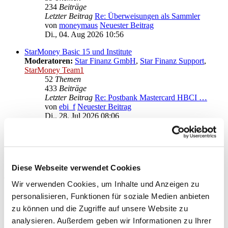
234
Beiträge
Letzter Beitrag
Re: Überweisungen als Sammler
von
moneymaus
Neuester Beitrag
Di., 04. Aug 2026 10:56
StarMoney Basic 15 und Institute
Moderatoren:
Star Finanz GmbH
,
Star Finanz Support
,
StarMoney Team1
52
Themen
433
Beiträge
Letzter Beitrag
Re: Postbank Mastercard HBCI …
von
ebi_f
Neuester Beitrag
Di., 28. Jul 2026 08:06
Anregungen und Wünsche zu StarMoney Basic 15
Moderatoren:
Star Finanz GmbH
,
Star Finanz Support
,
StarMoney Team1
Diese Webseite verwendet Cookies
Gehe zu
Wir verwenden Cookies, um Inhalte und Anzeigen zu
Star Finanz GmbH
personalisieren, Funktionen für soziale Medien anbieten
↳ Ankündigungen der Star Finanz GmbH
zu können und die Zugriffe auf unsere Website zu
↳ Inhalte OnlineUpdates (Produktaktualisierungen)
analysieren. Außerdem geben wir Informationen zu Ihrer
StarMoney Deluxe 15