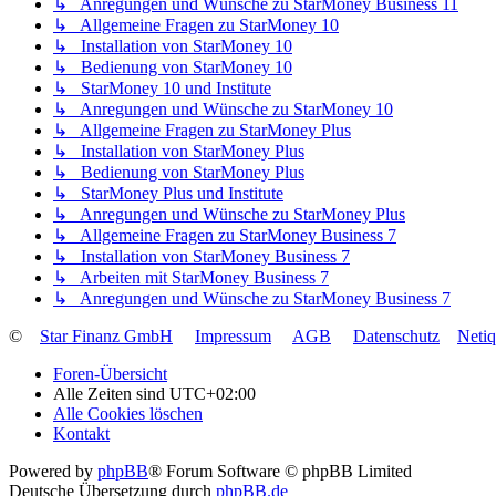
↳ Anregungen und Wünsche zu StarMoney Business 11
↳ Allgemeine Fragen zu StarMoney 10
↳ Installation von StarMoney 10
↳ Bedienung von StarMoney 10
↳ StarMoney 10 und Institute
↳ Anregungen und Wünsche zu StarMoney 10
↳ Allgemeine Fragen zu StarMoney Plus
↳ Installation von StarMoney Plus
↳ Bedienung von StarMoney Plus
↳ StarMoney Plus und Institute
↳ Anregungen und Wünsche zu StarMoney Plus
↳ Allgemeine Fragen zu StarMoney Business 7
↳ Installation von StarMoney Business 7
↳ Arbeiten mit StarMoney Business 7
↳ Anregungen und Wünsche zu StarMoney Business 7
©
Star Finanz GmbH
Impressum
AGB
Datenschutz
Neti
Foren-Übersicht
Alle Zeiten sind
UTC+02:00
Alle Cookies löschen
Kontakt
Powered by
phpBB
® Forum Software © phpBB Limited
Deutsche Übersetzung durch
phpBB.de