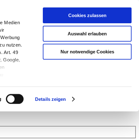
Cookies zulassen
le Medien
ir
Auswahl erlauben
, Werbung
zu nutzen.
Nur notwendige Cookies
. Art. 49
r, Google,
en
au
 (Link s.u.).
ach: Kunden helfen Kunden. Erfahren Sie im Austausch mit anderen
eiter.
g
Details zeigen
 Finanz Support
.