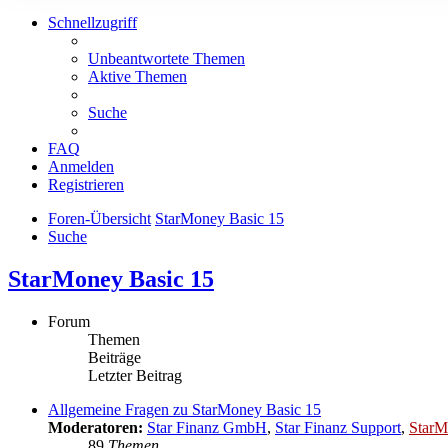
Schnellzugriff
Unbeantwortete Themen
Aktive Themen
Suche
FAQ
Anmelden
Registrieren
Foren-Übersicht
StarMoney Basic 15
Suche
StarMoney Basic 15
Forum
Themen
Beiträge
Letzter Beitrag
Allgemeine Fragen zu StarMoney Basic 15
Moderatoren:
Star Finanz GmbH
,
Star Finanz Support
,
StarM
89
Themen