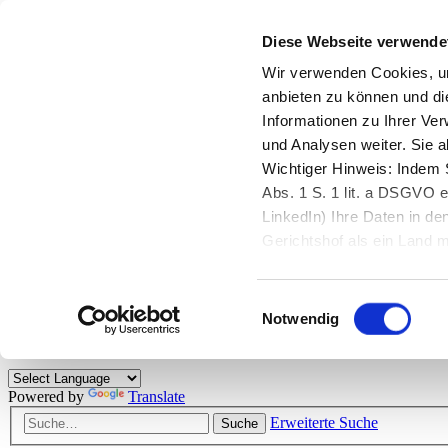
Diese Webseite verwende
Zurück zu StarMoney.de
Login Kundenbereich
Wir verwenden Cookies, um
anbieten zu können und di
Zurück zu StarMoney.de
Informationen zu Ihrer Ve
Login Kundenbereich
und Analysen weiter. Sie 
Zum Inhalt
Wichtiger Hinweis: Indem S
☰
Abs. 1 S. 1 lit. a DSGVO e
LinkedIn) Ihre Daten in 
Herzlich willkommen!
Gerichtshof als ein Land
eingeschätzt. Mehr Informa
Das StarMoney-Forum ist ein Diskussionsforum rund um unsere Prod
Einwilligungsauswahl
Kunden viele nützliche Hilfestellungen und interessante Tipps und Tri
Notwendig
Hinweise: Bitte beachten Sie unsere
Netiquette/Benimmregeln
. Bei S
Powered by
Translate
Erweiterte Suche
Suche