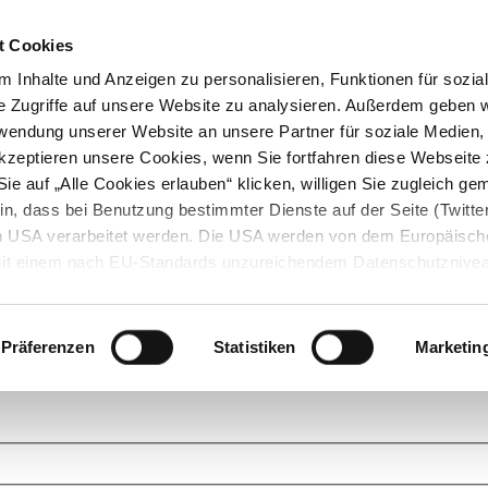
t Cookies
 Inhalte und Anzeigen zu personalisieren, Funktionen für sozia
e Zugriffe auf unsere Website zu analysieren. Außerdem geben w
rwendung unserer Website an unsere Partner für soziale Medien
akzeptieren unsere Cookies, wenn Sie fortfahren diese Webseite 
ie auf „Alle Cookies erlauben“ klicken, willigen Sie zugleich gem
in, dass bei Benutzung bestimmter Dienste auf der Seite (Twitte
den USA verarbeitet werden. Die USA werden von dem Europäisch
 mit einem nach EU-Standards unzureichendem Datenschutznive
tionen dazu finden Sie hier und in unseren Datenschutzrichtlinien
ukte. Das Grundprinzip der StarMoney Community ist dabei ganz einf
cks. Stellen Sie Ihre Fragen und helfen Sie mit Ihrem Wissen anderen w
Präferenzen
Statistiken
Marketin
upportanfragen zu unseren Produkten wenden Sie sich bitte an den
Star