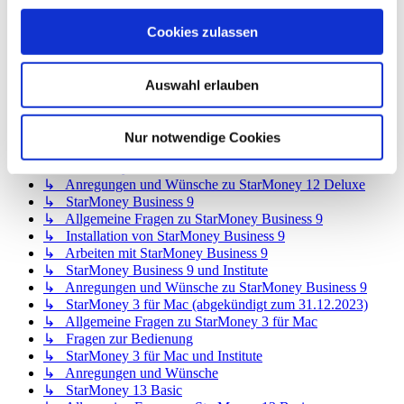
↳ Allgemeine Fragen zu StarMoney 12 Basic
↳ Installation von StarMoney 12 Basic
Cookies zulassen
↳ Bedienung von StarMoney 12 Basic
↳ StarMoney 12 Basic und Institute
↳ Anregungen und Wünsche zu StarMoney 12 Basic
Auswahl erlauben
↳ StarMoney 12 Deluxe
↳ Allgemeine Fragen zu StarMoney 12 Deluxe
↳ Installation von StarMoney 12 Deluxe
Nur notwendige Cookies
↳ Bedienung von StarMoney 12 Deluxe
↳ StarMoney 12 Deluxe und Institute
↳ Anregungen und Wünsche zu StarMoney 12 Deluxe
↳ StarMoney Business 9
↳ Allgemeine Fragen zu StarMoney Business 9
↳ Installation von StarMoney Business 9
↳ Arbeiten mit StarMoney Business 9
↳ StarMoney Business 9 und Institute
↳ Anregungen und Wünsche zu StarMoney Business 9
↳ StarMoney 3 für Mac (abgekündigt zum 31.12.2023)
↳ Allgemeine Fragen zu StarMoney 3 für Mac
↳ Fragen zur Bedienung
↳ StarMoney 3 für Mac und Institute
↳ Anregungen und Wünsche
↳ StarMoney 13 Basic