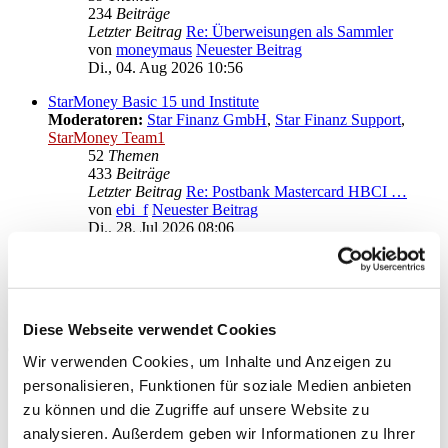
234
Beiträge
Letzter Beitrag
Re: Überweisungen als Sammler
von
moneymaus
Neuester Beitrag
Di., 04. Aug 2026 10:56
StarMoney Basic 15 und Institute
Moderatoren:
Star Finanz GmbH
,
Star Finanz Support
,
StarMoney Team1
52
Themen
433
Beiträge
Letzter Beitrag
Re: Postbank Mastercard HBCI …
von
ebi_f
Neuester Beitrag
Di., 28. Jul 2026 08:06
Anregungen und Wünsche zu StarMoney Basic 15
Moderatoren:
Star Finanz GmbH
,
Star Finanz Support
,
StarMoney Team1
Diese Webseite verwendet Cookies
Gehe zu
Wir verwenden Cookies, um Inhalte und Anzeigen zu
Star Finanz GmbH
personalisieren, Funktionen für soziale Medien anbieten
↳ Ankündigungen der Star Finanz GmbH
zu können und die Zugriffe auf unsere Website zu
↳ Inhalte OnlineUpdates (Produktaktualisierungen)
analysieren. Außerdem geben wir Informationen zu Ihrer
StarMoney Deluxe 15