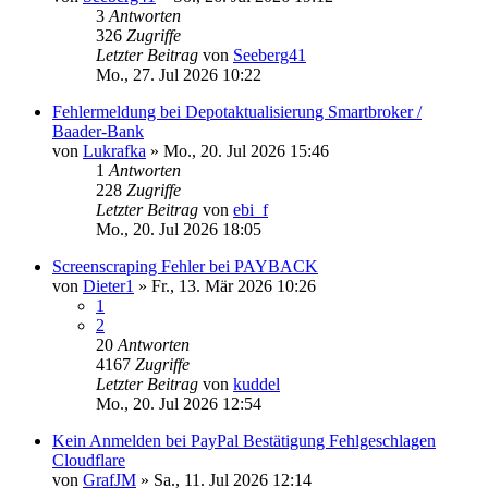
3
Antworten
326
Zugriffe
Letzter Beitrag
von
Seeberg41
Mo., 27. Jul 2026 10:22
Fehlermeldung bei Depotaktualisierung Smartbroker /
Baader-Bank
von
Lukrafka
»
Mo., 20. Jul 2026 15:46
1
Antworten
228
Zugriffe
Letzter Beitrag
von
ebi_f
Mo., 20. Jul 2026 18:05
Screenscraping Fehler bei PAYBACK
von
Dieter1
»
Fr., 13. Mär 2026 10:26
1
2
20
Antworten
4167
Zugriffe
Letzter Beitrag
von
kuddel
Mo., 20. Jul 2026 12:54
Kein Anmelden bei PayPal Bestätigung Fehlgeschlagen
Cloudflare
von
GrafJM
»
Sa., 11. Jul 2026 12:14