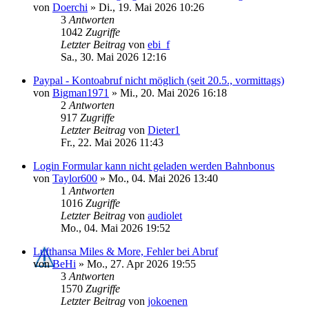
von
Doerchi
»
Di., 19. Mai 2026 10:26
3
Antworten
1042
Zugriffe
Letzter Beitrag
von
ebi_f
Sa., 30. Mai 2026 12:16
Paypal - Kontoabruf nicht möglich (seit 20.5., vormittags)
von
Bigman1971
»
Mi., 20. Mai 2026 16:18
2
Antworten
917
Zugriffe
Letzter Beitrag
von
Dieter1
Fr., 22. Mai 2026 11:43
Login Formular kann nicht geladen werden Bahnbonus
von
Taylor600
»
Mo., 04. Mai 2026 13:40
1
Antworten
1016
Zugriffe
Letzter Beitrag
von
audiolet
Mo., 04. Mai 2026 19:52
Lufthansa Miles & More, Fehler bei Abruf
von
BeHi
»
Mo., 27. Apr 2026 19:55
3
Antworten
1570
Zugriffe
Letzter Beitrag
von
jokoenen