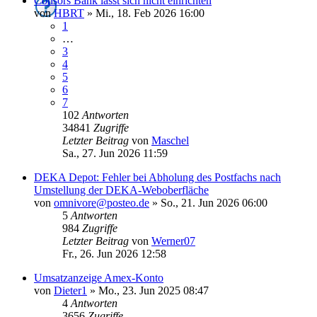
Consors Bank lässt sich nicht einrichten
von
HBRT
»
Mi., 18. Feb 2026 16:00
1
…
3
4
5
6
7
102
Antworten
34841
Zugriffe
Letzter Beitrag
von
Maschel
Sa., 27. Jun 2026 11:59
DEKA Depot: Fehler bei Abholung des Postfachs nach
Umstellung der DEKA-Weboberfläche
von
omnivore@posteo.de
»
So., 21. Jun 2026 06:00
5
Antworten
984
Zugriffe
Letzter Beitrag
von
Werner07
Fr., 26. Jun 2026 12:58
Umsatzanzeige Amex-Konto
von
Dieter1
»
Mo., 23. Jun 2025 08:47
4
Antworten
3656
Zugriffe