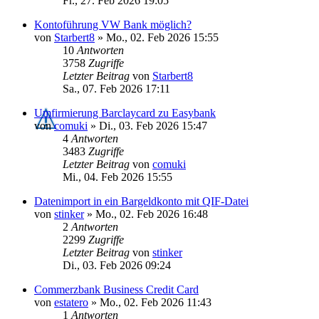
Fr., 27. Feb 2026 19:05
Kontoführung VW Bank möglich?
von
Starbert8
»
Mo., 02. Feb 2026 15:55
10
Antworten
3758
Zugriffe
Letzter Beitrag
von
Starbert8
Sa., 07. Feb 2026 17:11
Umfirmierung Barclaycard zu Easybank
von
comuki
»
Di., 03. Feb 2026 15:47
4
Antworten
3483
Zugriffe
Letzter Beitrag
von
comuki
Mi., 04. Feb 2026 15:55
Datenimport in ein Bargeldkonto mit QIF-Datei
von
stinker
»
Mo., 02. Feb 2026 16:48
2
Antworten
2299
Zugriffe
Letzter Beitrag
von
stinker
Di., 03. Feb 2026 09:24
Commerzbank Business Credit Card
von
estatero
»
Mo., 02. Feb 2026 11:43
1
Antworten