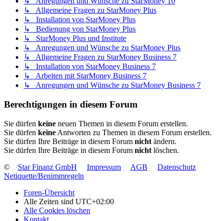
↳ Anregungen und Wünsche zu StarMoney 10
↳ Allgemeine Fragen zu StarMoney Plus
↳ Installation von StarMoney Plus
↳ Bedienung von StarMoney Plus
↳ StarMoney Plus und Institute
↳ Anregungen und Wünsche zu StarMoney Plus
↳ Allgemeine Fragen zu StarMoney Business 7
↳ Installation von StarMoney Business 7
↳ Arbeiten mit StarMoney Business 7
↳ Anregungen und Wünsche zu StarMoney Business 7
Berechtigungen in diesem Forum
Sie dürfen
keine
neuen Themen in diesem Forum erstellen.
Sie dürfen
keine
Antworten zu Themen in diesem Forum erstellen.
Sie dürfen Ihre Beiträge in diesem Forum
nicht
ändern.
Sie dürfen Ihre Beiträge in diesem Forum
nicht
löschen.
©
Star Finanz GmbH
Impressum
AGB
Datenschutz
Netiquette/Benimmregeln
Foren-Übersicht
Alle Zeiten sind
UTC+02:00
Alle Cookies löschen
Kontakt