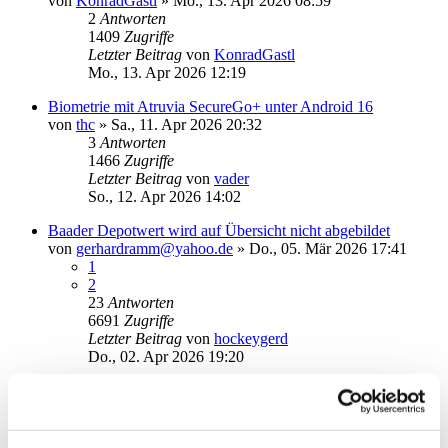
von
KonradGastl
»
Mo., 13. Apr 2026 08:59
2
Antworten
1409
Zugriffe
Letzter Beitrag
von
KonradGastl
Mo., 13. Apr 2026 12:19
Biometrie mit Atruvia SecureGo+ unter Android 16
von
thc
»
Sa., 11. Apr 2026 20:32
3
Antworten
1466
Zugriffe
Letzter Beitrag
von
vader
So., 12. Apr 2026 14:02
Baader Depotwert wird auf Übersicht nicht abgebildet
von
gerhardramm@yahoo.de
»
Do., 05. Mär 2026 17:41
1
2
23
Antworten
6691
Zugriffe
Letzter Beitrag
von
hockeygerd
Do., 02. Apr 2026 19:20
neuen Speicherort der Nutzerdatendateien festlegen
von
Thomas2026
»
Mi., 25. Mär 2026 12:03
1
Antworten
1880
Zugriffe