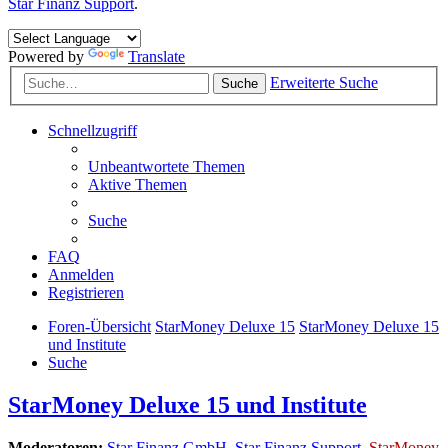
Star Finanz Support
.
Powered by
Translate
Erweiterte Suche
Suche
Schnellzugriff
Unbeantwortete Themen
Aktive Themen
Suche
FAQ
Anmelden
Registrieren
Foren-Übersicht
StarMoney Deluxe 15
StarMoney Deluxe 15
und Institute
Suche
StarMoney Deluxe 15 und Institute
Moderatoren:
Star Finanz GmbH
,
Star Finanz Support
,
StarMoney