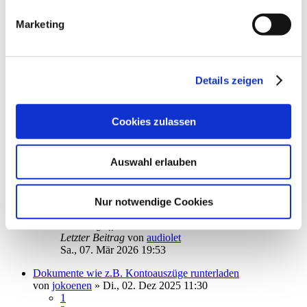
ApoBank online ausblenden - geht das?
Marketing
von
GWeidt
»
Do., 12. Mär 2026 08:43
1
Antworten
1683
Zugriffe
Letzter Beitrag
von
GWeidt
Do., 12. Mär 2026 09:26
Details zeigen
Abholung ING-Diba Postfach
von
lata2
»
Do., 05. Mär 2026 14:33
Cookies zulassen
8
Antworten
4080
Zugriffe
Letzter Beitrag
von
ebi_f
Auswahl erlauben
Di., 10. Mär 2026 10:11
Depot Volksbank Berlin
von
Hanno Ferahner
»
Sa., 07. Mär 2026 11:15
Nur notwendige Cookies
1
Antworten
1745
Zugriffe
Letzter Beitrag
von
audiolet
Sa., 07. Mär 2026 19:53
Dokumente wie z.B. Kontoauszüge runterladen
von
jokoenen
»
Di., 02. Dez 2025 11:30
1