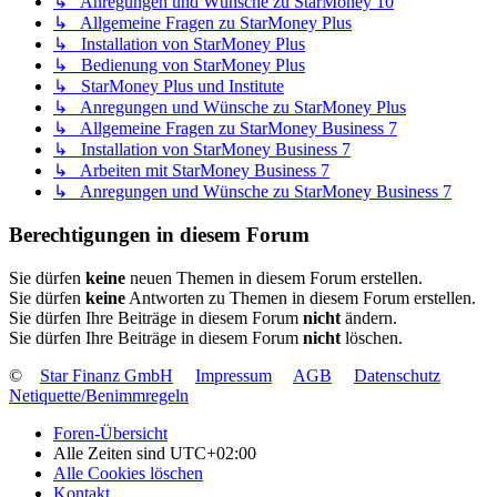
↳ Anregungen und Wünsche zu StarMoney 10
↳ Allgemeine Fragen zu StarMoney Plus
↳ Installation von StarMoney Plus
↳ Bedienung von StarMoney Plus
↳ StarMoney Plus und Institute
↳ Anregungen und Wünsche zu StarMoney Plus
↳ Allgemeine Fragen zu StarMoney Business 7
↳ Installation von StarMoney Business 7
↳ Arbeiten mit StarMoney Business 7
↳ Anregungen und Wünsche zu StarMoney Business 7
Berechtigungen in diesem Forum
Sie dürfen
keine
neuen Themen in diesem Forum erstellen.
Sie dürfen
keine
Antworten zu Themen in diesem Forum erstellen.
Sie dürfen Ihre Beiträge in diesem Forum
nicht
ändern.
Sie dürfen Ihre Beiträge in diesem Forum
nicht
löschen.
©
Star Finanz GmbH
Impressum
AGB
Datenschutz
Netiquette/Benimmregeln
Foren-Übersicht
Alle Zeiten sind
UTC+02:00
Alle Cookies löschen
Kontakt