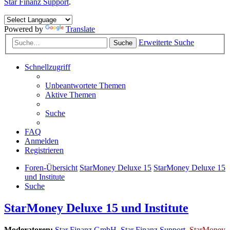
Star Finanz Support
.
Powered by
Translate
Erweiterte Suche
Suche
Schnellzugriff
Unbeantwortete Themen
Aktive Themen
Suche
FAQ
Anmelden
Registrieren
Foren-Übersicht
StarMoney Deluxe 15
StarMoney Deluxe 15
und Institute
Suche
StarMoney Deluxe 15 und Institute
Moderatoren:
Star Finanz GmbH
,
Star Finanz Support
,
StarMoney