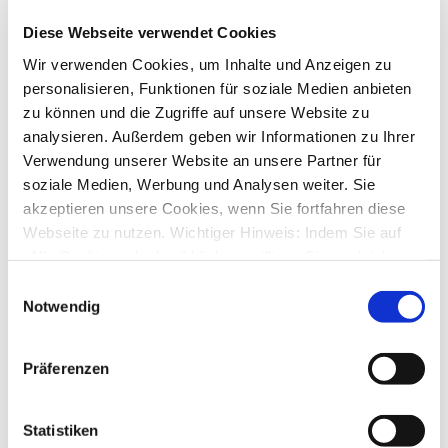
Letzter Beitrag
von
ebi_f
Diese Webseite verwendet Cookies
Mi., 25. Mär 2026 16:03
Wir verwenden Cookies, um Inhalte und Anzeigen zu
DKB Lufthansa Miles&More Kreditkarte
von
j-b-w
»
Fr., 13. Feb 2026 12:32
personalisieren, Funktionen für soziale Medien anbieten
1
zu können und die Zugriffe auf unsere Website zu
2
analysieren. Außerdem geben wir Informationen zu Ihrer
15
Antworten
6225
Zugriffe
Verwendung unserer Website an unsere Partner für
Letzter Beitrag
von
info
soziale Medien, Werbung und Analysen weiter. Sie
Di., 24. Mär 2026 16:59
akzeptieren unsere Cookies, wenn Sie fortfahren diese
Screenscraping Fehler bei SCHUFA
Webseite zu nutzen. Wichtiger Hinweis: Indem Sie auf
von
stormlight
»
Di., 17. Mär 2026 15:55
„Alle Cookies erlauben“ klicken, willigen Sie zugleich
7
Antworten
gem. Art. 49 Abs. 1 S. 1 lit. a DSGVO ein, dass bei
2466
Zugriffe
Einwilligungsauswahl
Letzter Beitrag
von
RalfCux35
Benutzung bestimmter Dienste auf der Seite (Twitter,
Notwendig
Fr., 20. Mär 2026 14:30
Google, LinkedIn) Ihre Daten in den USA verarbeitet
Baader, wieder mal... kein Depotsaldo mehr
werden. Die USA werden von dem Europäischen
Präferenzen
von
hockeygerd
»
Fr., 27. Feb 2026 14:03
Gerichtshof als ein Land mit einem nach EU-Standards
10
Antworten
unzureichendem Datenschutzniveau eingeschätzt. Mehr
3686
Zugriffe
Letzter Beitrag
von
hockeygerd
Informationen dazu finden Sie hier und in unseren
Statistiken
Do., 19. Mär 2026 23:21
Datenschutzrichtlinien (Link s.u.).