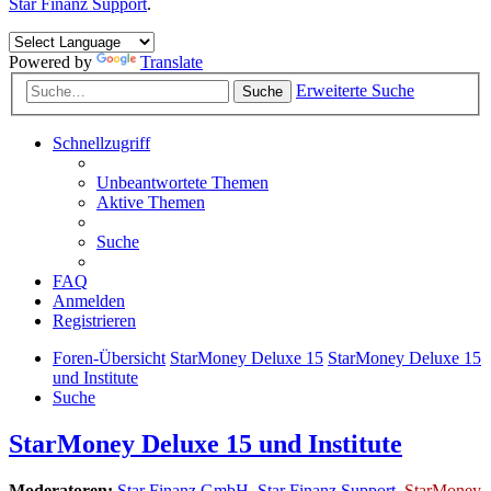
Star Finanz Support
.
Powered by
Translate
Erweiterte Suche
Suche
Schnellzugriff
Unbeantwortete Themen
Aktive Themen
Suche
FAQ
Anmelden
Registrieren
Foren-Übersicht
StarMoney Deluxe 15
StarMoney Deluxe 15
und Institute
Suche
StarMoney Deluxe 15 und Institute
Moderatoren:
Star Finanz GmbH
,
Star Finanz Support
,
StarMoney