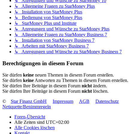
↳ Anregungen und Wünsche zu StarMoney 10
↳ Allgemeine Fragen zu StarMoney Plus
↳ Installation von StarMoney Plus
↳ Bedienung von StarMoney Plus
↳ StarMoney Plus und Institute
↳ Anregungen und Wünsche zu StarMoney Plus
↳ Allgemeine Fragen zu StarMoney Business 7
↳ Installation von StarMoney Business 7
↳ Arbeiten mit StarMoney Business 7
↳ Anregungen und Wünsche zu StarMoney Business 7
Berechtigungen in diesem Forum
Sie dürfen
keine
neuen Themen in diesem Forum erstellen.
Sie dürfen
keine
Antworten zu Themen in diesem Forum erstellen.
Sie dürfen Ihre Beiträge in diesem Forum
nicht
ändern.
Sie dürfen Ihre Beiträge in diesem Forum
nicht
löschen.
©
Star Finanz GmbH
Impressum
AGB
Datenschutz
Netiquette/Benimmregeln
Foren-Übersicht
Alle Zeiten sind
UTC+02:00
Alle Cookies löschen
Kontakt