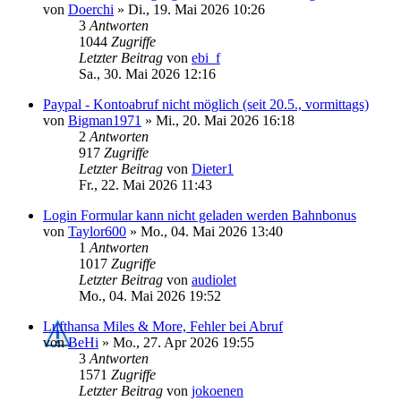
von
Doerchi
»
Di., 19. Mai 2026 10:26
3
Antworten
1044
Zugriffe
Letzter Beitrag
von
ebi_f
Sa., 30. Mai 2026 12:16
Paypal - Kontoabruf nicht möglich (seit 20.5., vormittags)
von
Bigman1971
»
Mi., 20. Mai 2026 16:18
2
Antworten
917
Zugriffe
Letzter Beitrag
von
Dieter1
Fr., 22. Mai 2026 11:43
Login Formular kann nicht geladen werden Bahnbonus
von
Taylor600
»
Mo., 04. Mai 2026 13:40
1
Antworten
1017
Zugriffe
Letzter Beitrag
von
audiolet
Mo., 04. Mai 2026 19:52
Lufthansa Miles & More, Fehler bei Abruf
von
BeHi
»
Mo., 27. Apr 2026 19:55
3
Antworten
1571
Zugriffe
Letzter Beitrag
von
jokoenen