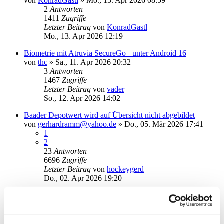
von
KonradGastl
»
Mo., 13. Apr 2026 08:59
2
Antworten
1411
Zugriffe
Letzter Beitrag
von
KonradGastl
Mo., 13. Apr 2026 12:19
Biometrie mit Atruvia SecureGo+ unter Android 16
von
thc
»
Sa., 11. Apr 2026 20:32
3
Antworten
1467
Zugriffe
Letzter Beitrag
von
vader
So., 12. Apr 2026 14:02
Baader Depotwert wird auf Übersicht nicht abgebildet
von
gerhardramm@yahoo.de
»
Do., 05. Mär 2026 17:41
1
2
23
Antworten
6696
Zugriffe
Letzter Beitrag
von
hockeygerd
Do., 02. Apr 2026 19:20
neuen Speicherort der Nutzerdatendateien festlegen
von
Thomas2026
»
Mi., 25. Mär 2026 12:03
1
Antworten
1881
Zugriffe