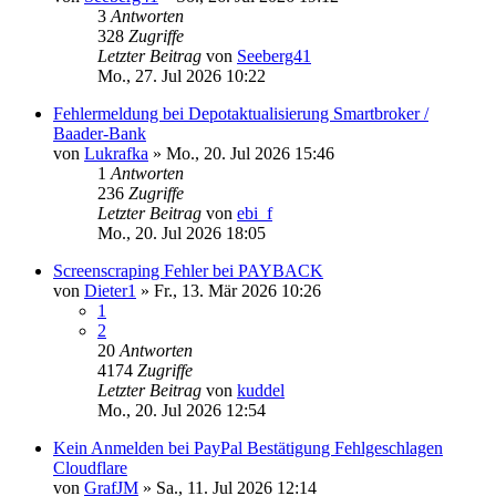
3
Antworten
328
Zugriffe
Letzter Beitrag
von
Seeberg41
Mo., 27. Jul 2026 10:22
Fehlermeldung bei Depotaktualisierung Smartbroker /
Baader-Bank
von
Lukrafka
»
Mo., 20. Jul 2026 15:46
1
Antworten
236
Zugriffe
Letzter Beitrag
von
ebi_f
Mo., 20. Jul 2026 18:05
Screenscraping Fehler bei PAYBACK
von
Dieter1
»
Fr., 13. Mär 2026 10:26
1
2
20
Antworten
4174
Zugriffe
Letzter Beitrag
von
kuddel
Mo., 20. Jul 2026 12:54
Kein Anmelden bei PayPal Bestätigung Fehlgeschlagen
Cloudflare
von
GrafJM
»
Sa., 11. Jul 2026 12:14