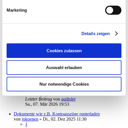
ApoBank online ausblenden - geht das?
Marketing
von
GWeidt
»
Do., 12. Mär 2026 08:43
1
Antworten
1684
Zugriffe
Letzter Beitrag
von
GWeidt
Do., 12. Mär 2026 09:26
Details zeigen
Abholung ING-Diba Postfach
von
lata2
»
Do., 05. Mär 2026 14:33
Cookies zulassen
8
Antworten
4083
Zugriffe
Letzter Beitrag
von
ebi_f
Auswahl erlauben
Di., 10. Mär 2026 10:11
Depot Volksbank Berlin
von
Hanno Ferahner
»
Sa., 07. Mär 2026 11:15
Nur notwendige Cookies
1
Antworten
1746
Zugriffe
Letzter Beitrag
von
audiolet
Sa., 07. Mär 2026 19:53
Dokumente wie z.B. Kontoauszüge runterladen
von
jokoenen
»
Di., 02. Dez 2025 11:30
1