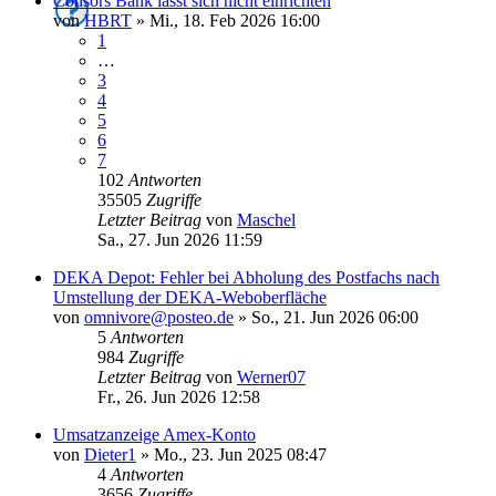
Consors Bank lässt sich nicht einrichten
von
HBRT
»
Mi., 18. Feb 2026 16:00
1
…
3
4
5
6
7
102
Antworten
35505
Zugriffe
Letzter Beitrag
von
Maschel
Sa., 27. Jun 2026 11:59
DEKA Depot: Fehler bei Abholung des Postfachs nach
Umstellung der DEKA-Weboberfläche
von
omnivore@posteo.de
»
So., 21. Jun 2026 06:00
5
Antworten
984
Zugriffe
Letzter Beitrag
von
Werner07
Fr., 26. Jun 2026 12:58
Umsatzanzeige Amex-Konto
von
Dieter1
»
Mo., 23. Jun 2025 08:47
4
Antworten
3656
Zugriffe