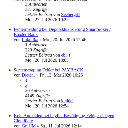
3
Antworten
321
Zugriffe
Letzter Beitrag
von
Seeberg41
Mo., 27. Jul 2026 10:22
Fehlermeldung bei Depotaktualisierung Smartbroker /
Baader-Bank
von
Lukrafka
»
Mo., 20. Jul 2026 15:46
1
Antworten
220
Zugriffe
Letzter Beitrag
von
ebi_f
Mo., 20. Jul 2026 18:05
Screenscraping Fehler bei PAYBACK
von
Dieter1
»
Fr., 13. Mär 2026 10:26
1
2
20
Antworten
4149
Zugriffe
Letzter Beitrag
von
kuddel
Mo., 20. Jul 2026 12:54
Kein Anmelden bei PayPal Bestätigung Fehlgeschlagen
Cloudflare
von
GrafJM
»
Sa., 11. Jul 2026 12:14