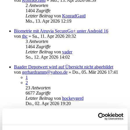
von
KonradGastl
»
Mo., 13. Apr 2026 08:59
2
Antworten
1404
Zugriffe
Letzter Beitrag
von
KonradGastl
Mo., 13. Apr 2026 12:19
Biometrie mit Atruvia SecureGo+ unter Android 16
von
thc
»
Sa., 11. Apr 2026 20:32
3
Antworten
1464
Zugriffe
Letzter Beitrag
von
vader
So., 12. Apr 2026 14:02
Baader Depotwert wird auf Übersicht nicht abgebildet
von
gerhardramm@yahoo.de
»
Do., 05. Mär 2026 17:41
1
2
23
Antworten
6677
Zugriffe
Letzter Beitrag
von
hockeygerd
Do., 02. Apr 2026 19:20
neuen Speicherort der Nutzerdatendateien festlegen
von
Thomas2026
»
Mi., 25. Mär 2026 12:03
1
Antworten
1877
Zugriffe