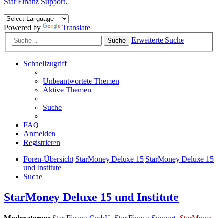
Star Finanz Support
.
Powered by
Translate
Erweiterte Suche
Suche
Schnellzugriff
Unbeantwortete Themen
Aktive Themen
Suche
FAQ
Anmelden
Registrieren
Foren-Übersicht
StarMoney Deluxe 15
StarMoney Deluxe 15
und Institute
Suche
StarMoney Deluxe 15 und Institute
Moderatoren:
Star Finanz GmbH
,
Star Finanz Support
,
StarMoney