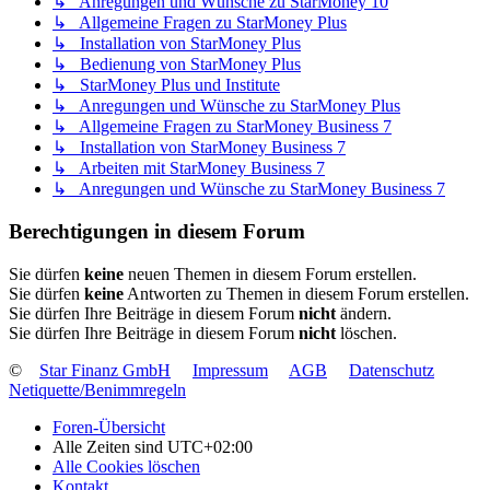
↳ Anregungen und Wünsche zu StarMoney 10
↳ Allgemeine Fragen zu StarMoney Plus
↳ Installation von StarMoney Plus
↳ Bedienung von StarMoney Plus
↳ StarMoney Plus und Institute
↳ Anregungen und Wünsche zu StarMoney Plus
↳ Allgemeine Fragen zu StarMoney Business 7
↳ Installation von StarMoney Business 7
↳ Arbeiten mit StarMoney Business 7
↳ Anregungen und Wünsche zu StarMoney Business 7
Berechtigungen in diesem Forum
Sie dürfen
keine
neuen Themen in diesem Forum erstellen.
Sie dürfen
keine
Antworten zu Themen in diesem Forum erstellen.
Sie dürfen Ihre Beiträge in diesem Forum
nicht
ändern.
Sie dürfen Ihre Beiträge in diesem Forum
nicht
löschen.
©
Star Finanz GmbH
Impressum
AGB
Datenschutz
Netiquette/Benimmregeln
Foren-Übersicht
Alle Zeiten sind
UTC+02:00
Alle Cookies löschen
Kontakt