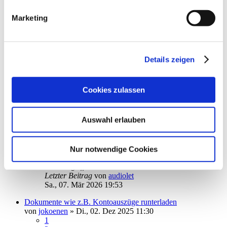
ApoBank online ausblenden - geht das?
Marketing
von
GWeidt
»
Do., 12. Mär 2026 08:43
1
Antworten
1679
Zugriffe
Letzter Beitrag
von
GWeidt
Do., 12. Mär 2026 09:26
Details zeigen
Abholung ING-Diba Postfach
von
lata2
»
Do., 05. Mär 2026 14:33
Cookies zulassen
8
Antworten
4071
Zugriffe
Letzter Beitrag
von
ebi_f
Auswahl erlauben
Di., 10. Mär 2026 10:11
Depot Volksbank Berlin
von
Hanno Ferahner
»
Sa., 07. Mär 2026 11:15
Nur notwendige Cookies
1
Antworten
1743
Zugriffe
Letzter Beitrag
von
audiolet
Sa., 07. Mär 2026 19:53
Dokumente wie z.B. Kontoauszüge runterladen
von
jokoenen
»
Di., 02. Dez 2025 11:30
1