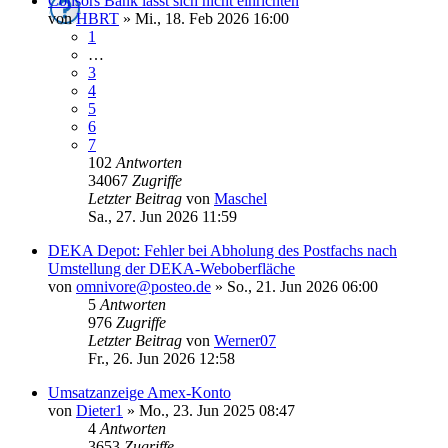
Consors Bank lässt sich nicht einrichten
von
HBRT
»
Mi., 18. Feb 2026 16:00
1
…
3
4
5
6
7
102
Antworten
34067
Zugriffe
Letzter Beitrag
von
Maschel
Sa., 27. Jun 2026 11:59
DEKA Depot: Fehler bei Abholung des Postfachs nach
Umstellung der DEKA-Weboberfläche
von
omnivore@posteo.de
»
So., 21. Jun 2026 06:00
5
Antworten
976
Zugriffe
Letzter Beitrag
von
Werner07
Fr., 26. Jun 2026 12:58
Umsatzanzeige Amex-Konto
von
Dieter1
»
Mo., 23. Jun 2025 08:47
4
Antworten
3653
Zugriffe