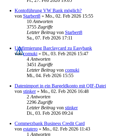
Fr., 27. Feb 2026 19:05
Kontoführung VW Bank möglich?
von
Starbert8
»
Mo., 02. Feb 2026 15:55
10
Antworten
3755
Zugriffe
Letzter Beitrag
von
Starbert8
Sa., 07. Feb 2026 17:11
Umfirmierung Barclaycard zu Easybank
von
comuki
»
Di., 03. Feb 2026 15:47
4
Antworten
3451
Zugriffe
Letzter Beitrag
von
comuki
Mi., 04. Feb 2026 15:55
Datenimport in ein Bargeldkonto mit QIF-Datei
von
stinker
»
Mo., 02. Feb 2026 16:48
2
Antworten
2296
Zugriffe
Letzter Beitrag
von
stinker
Di., 03. Feb 2026 09:24
Commerzbank Business Credit Card
von
estatero
»
Mo., 02. Feb 2026 11:43
1
Antworten