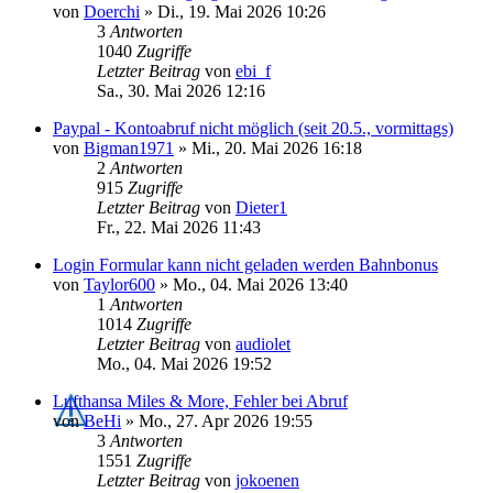
von
Doerchi
»
Di., 19. Mai 2026 10:26
3
Antworten
1040
Zugriffe
Letzter Beitrag
von
ebi_f
Sa., 30. Mai 2026 12:16
Paypal - Kontoabruf nicht möglich (seit 20.5., vormittags)
von
Bigman1971
»
Mi., 20. Mai 2026 16:18
2
Antworten
915
Zugriffe
Letzter Beitrag
von
Dieter1
Fr., 22. Mai 2026 11:43
Login Formular kann nicht geladen werden Bahnbonus
von
Taylor600
»
Mo., 04. Mai 2026 13:40
1
Antworten
1014
Zugriffe
Letzter Beitrag
von
audiolet
Mo., 04. Mai 2026 19:52
Lufthansa Miles & More, Fehler bei Abruf
von
BeHi
»
Mo., 27. Apr 2026 19:55
3
Antworten
1551
Zugriffe
Letzter Beitrag
von
jokoenen