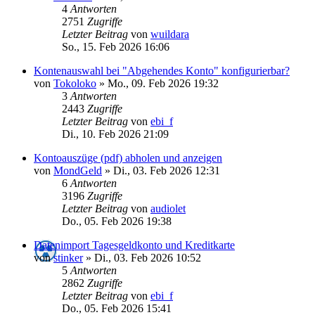
4
Antworten
2751
Zugriffe
Letzter Beitrag
von
wuildara
So., 15. Feb 2026 16:06
Kontenauswahl bei "Abgehendes Konto" konfigurierbar?
von
Tokoloko
»
Mo., 09. Feb 2026 19:32
3
Antworten
2443
Zugriffe
Letzter Beitrag
von
ebi_f
Di., 10. Feb 2026 21:09
Kontoauszüge (pdf) abholen und anzeigen
von
MondGeld
»
Di., 03. Feb 2026 12:31
6
Antworten
3196
Zugriffe
Letzter Beitrag
von
audiolet
Do., 05. Feb 2026 19:38
Datenimport Tagesgeldkonto und Kreditkarte
von
stinker
»
Di., 03. Feb 2026 10:52
5
Antworten
2862
Zugriffe
Letzter Beitrag
von
ebi_f
Do., 05. Feb 2026 15:41