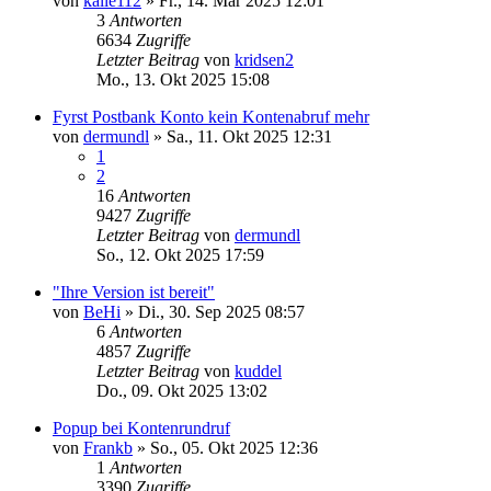
von
kalle112
»
Fr., 14. Mär 2025 12:01
3
Antworten
6634
Zugriffe
Letzter Beitrag
von
kridsen2
Mo., 13. Okt 2025 15:08
Fyrst Postbank Konto kein Kontenabruf mehr
von
dermundl
»
Sa., 11. Okt 2025 12:31
1
2
16
Antworten
9427
Zugriffe
Letzter Beitrag
von
dermundl
So., 12. Okt 2025 17:59
"Ihre Version ist bereit"
von
BeHi
»
Di., 30. Sep 2025 08:57
6
Antworten
4857
Zugriffe
Letzter Beitrag
von
kuddel
Do., 09. Okt 2025 13:02
Popup bei Kontenrundruf
von
Frankb
»
So., 05. Okt 2025 12:36
1
Antworten
3390
Zugriffe