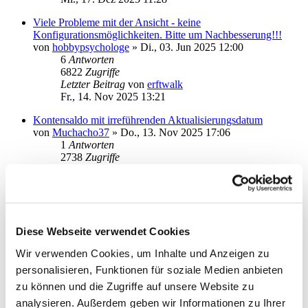
Viele Probleme mit der Ansicht - keine
Konfigurationsmöglichkeiten. Bitte um Nachbesserung!!!
von
hobbypsychologe
»
Di., 03. Jun 2025 12:00
6
Antworten
6822
Zugriffe
Letzter Beitrag
von
erftwalk
Fr., 14. Nov 2025 13:21
Kontensaldo mit irreführenden Aktualisierungsdatum
von
Muchacho37
»
Do., 13. Nov 2025 17:06
1
Antworten
2738
Zugriffe
Letzter Beitrag
von
BeHi
Fr., 14. Nov 2025 11:31
Bugs und Design-Probleme
von
Camalot12
»
Sa., 22. Mär 2025 20:55
4
Antworten
Diese Webseite verwendet Cookies
6727
Zugriffe
Wir verwenden Cookies, um Inhalte und Anzeigen zu
Letzter Beitrag
von
Petro-56
Mi., 05. Nov 2025 20:37
personalisieren, Funktionen für soziale Medien anbieten
zu können und die Zugriffe auf unsere Website zu
Starmoney Deluxe 15 - pdf bei Dokumenten wird nicht mit
analysieren. Außerdem geben wir Informationen zu Ihrer
Starmoney internem Bildschirm angezeigt