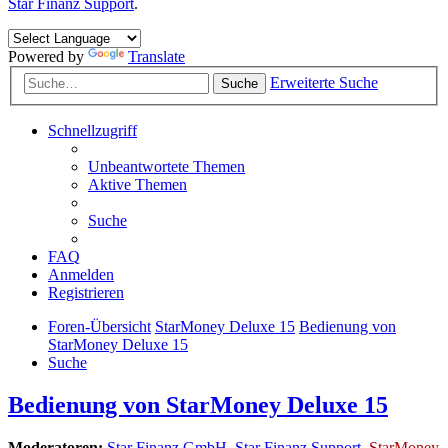
Star Finanz Support
.
Powered by
Translate
Erweiterte Suche
Suche
Schnellzugriff
Unbeantwortete Themen
Aktive Themen
Suche
FAQ
Anmelden
Registrieren
Foren-Übersicht
StarMoney Deluxe 15
Bedienung von
StarMoney Deluxe 15
Suche
Bedienung von StarMoney Deluxe 15
Moderatoren:
Star Finanz GmbH
,
Star Finanz Support
,
StarMoney