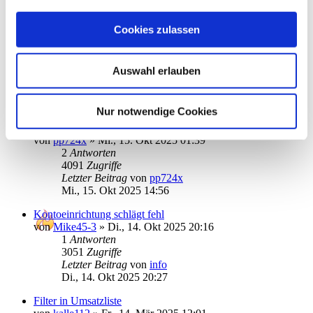
Letzter Beitrag
von
ebi_f
Do., 23. Okt 2025 12:51
Cookies zulassen
logische Verknüpfung von Filtern
von
FBilda
»
Mo., 20. Okt 2025 19:43
1
Antworten
Auswahl erlauben
2978
Zugriffe
Letzter Beitrag
von
ebi_f
Di., 21. Okt 2025 09:28
Nur notwendige Cookies
Kontoauszug Abruf monatlich (Einstellung)
von
pp724x
»
Mi., 15. Okt 2025 01:39
2
Antworten
4091
Zugriffe
Letzter Beitrag
von
pp724x
Mi., 15. Okt 2025 14:56
Kontoeinrichtung schlägt fehl
von
Mike45-3
»
Di., 14. Okt 2025 20:16
1
Antworten
3051
Zugriffe
Letzter Beitrag
von
info
Di., 14. Okt 2025 20:27
Filter in Umsatzliste