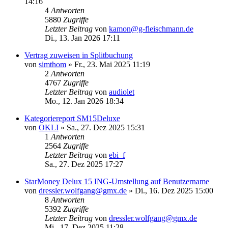
14:16
4
Antworten
5880
Zugriffe
Letzter Beitrag
von
kamon@g-fleischmann.de
Di., 13. Jan 2026 17:11
Vertrag zuweisen in Splitbuchung
von
simthom
»
Fr., 23. Mai 2025 11:19
2
Antworten
4767
Zugriffe
Letzter Beitrag
von
audiolet
Mo., 12. Jan 2026 18:34
Kategoriereport SM15Deluxe
von
OKLI
»
Sa., 27. Dez 2025 15:31
1
Antworten
2564
Zugriffe
Letzter Beitrag
von
ebi_f
Sa., 27. Dez 2025 17:27
StarMoney Delux 15 ING-Umstellung auf Benutzername
von
dressler.wolfgang@gmx.de
»
Di., 16. Dez 2025 15:00
8
Antworten
5392
Zugriffe
Letzter Beitrag
von
dressler.wolfgang@gmx.de
Mi., 17. Dez 2025 11:28