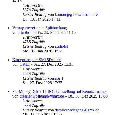
14:16
4
Antworten
5874
Zugriffe
Letzter Beitrag
von
kamon@g-fleischmann.de
Di., 13. Jan 2026 17:11
Vertrag zuweisen in Splitbuchung
von
simthom
»
Fr., 23. Mai 2025 11:19
2
Antworten
4765
Zugriffe
Letzter Beitrag
von
audiolet
Mo., 12. Jan 2026 18:34
Kategoriereport SM15Deluxe
von
OKLI
»
Sa., 27. Dez 2025 15:31
1
Antworten
2564
Zugriffe
Letzter Beitrag
von
ebi_f
Sa., 27. Dez 2025 17:27
StarMoney Delux 15 ING-Umstellung auf Benutzername
von
dressler.wolfgang@gmx.de
»
Di., 16. Dez 2025 15:00
8
Antworten
5384
Zugriffe
Letzter Beitrag
von
dressler.wolfgang@gmx.de
Mi., 17. Dez 2025 11:28