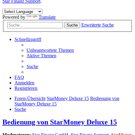
Star Finanz Support
.
Powered by
Translate
Erweiterte Suche
Suche
Schnellzugriff
Unbeantwortete Themen
Aktive Themen
Suche
FAQ
Anmelden
Registrieren
Foren-Übersicht
StarMoney Deluxe 15
Bedienung von
StarMoney Deluxe 15
Suche
Bedienung von StarMoney Deluxe 15
Moderatoren:
Star Finanz GmbH
,
Star Finanz Support
,
StarMoney