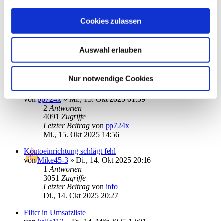
Letzter Beitrag
von
ebi_f
Do., 23. Okt 2025 12:51
Cookies zulassen
logische Verknüpfung von Filtern
von
FBilda
»
Mo., 20. Okt 2025 19:43
1
Antworten
Auswahl erlauben
2978
Zugriffe
Letzter Beitrag
von
ebi_f
Di., 21. Okt 2025 09:28
Nur notwendige Cookies
Kontoauszug Abruf monatlich (Einstellung)
von
pp724x
»
Mi., 15. Okt 2025 01:39
2
Antworten
4091
Zugriffe
Letzter Beitrag
von
pp724x
Mi., 15. Okt 2025 14:56
Kontoeinrichtung schlägt fehl
von
Mike45-3
»
Di., 14. Okt 2025 20:16
1
Antworten
3051
Zugriffe
Letzter Beitrag
von
info
Di., 14. Okt 2025 20:27
Filter in Umsatzliste