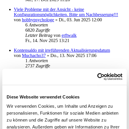
Viele Probleme mit der Ansicht - keine
Konfigurationsmöglichkeiten. Bitte um Nachbesserung!!!
von
hobbypsychologe
»
Di., 03. Jun 2025 12:00
6
Antworten
6820
Zugriffe
Letzter Beitrag
von
erftwalk
Fr., 14. Nov 2025 13:21
Kontensaldo mit irreführenden Aktualisierungsdatum
von
Muchacho37
»
Do., 13. Nov 2025 17:06
1
Antworten
2737
Zugriffe
Letzter Beitrag
von
BeHi
Fr., 14. Nov 2025 11:31
Bugs und Design-Probleme
von
Camalot12
»
Sa., 22. Mär 2025 20:55
4
Antworten
Diese Webseite verwendet Cookies
6725
Zugriffe
Wir verwenden Cookies, um Inhalte und Anzeigen zu
Letzter Beitrag
von
Petro-56
Mi., 05. Nov 2025 20:37
personalisieren, Funktionen für soziale Medien anbieten
zu können und die Zugriffe auf unsere Website zu
Starmoney Deluxe 15 - pdf bei Dokumenten wird nicht mit
analysieren. Außerdem geben wir Informationen zu Ihrer
Starmoney internem Bildschirm angezeigt