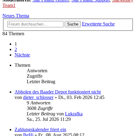
Team1
Neues Thema
Erweiterte Suche
Suche
84 Themen
1
2
Nächste
Themen
Antworten
Zugriffe
Letzter Beitrag
Abholen des Baader Depot funktioniert nicht
von
dieter_schlosser
»
Di., 03. Feb 2026 12:45
9
Antworten
3608
Zugriffe
Letzter Beitrag
von
Lukrafka
Sa., 25. Jul 2026 11:29
Zahlungskalender friert ein
von
BeHi
»
Fr., 08. Aug 2025 08:12