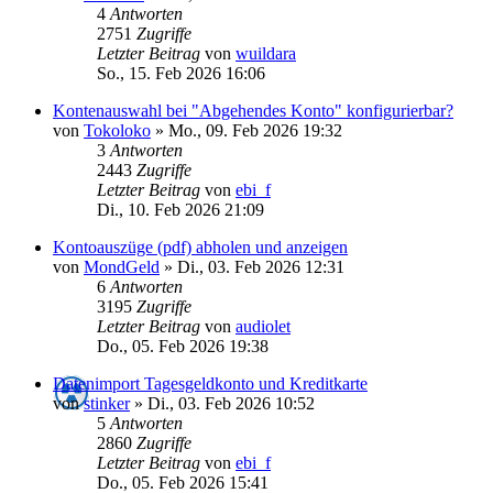
4
Antworten
2751
Zugriffe
Letzter Beitrag
von
wuildara
So., 15. Feb 2026 16:06
Kontenauswahl bei "Abgehendes Konto" konfigurierbar?
von
Tokoloko
»
Mo., 09. Feb 2026 19:32
3
Antworten
2443
Zugriffe
Letzter Beitrag
von
ebi_f
Di., 10. Feb 2026 21:09
Kontoauszüge (pdf) abholen und anzeigen
von
MondGeld
»
Di., 03. Feb 2026 12:31
6
Antworten
3195
Zugriffe
Letzter Beitrag
von
audiolet
Do., 05. Feb 2026 19:38
Datenimport Tagesgeldkonto und Kreditkarte
von
stinker
»
Di., 03. Feb 2026 10:52
5
Antworten
2860
Zugriffe
Letzter Beitrag
von
ebi_f
Do., 05. Feb 2026 15:41