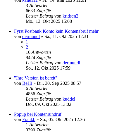
von
kalle112
»
Fr., 14. Mär 2025 12:01
3
Antworten
6633
Zugriffe
Letzter Beitrag
von
kridsen2
Mo., 13. Okt 2025 15:08
Fyrst Postbank Konto kein Kontenabruf mehr
von
dermundl
»
Sa., 11. Okt 2025 12:31
1
2
16
Antworten
9424
Zugriffe
Letzter Beitrag
von
dermundl
So., 12. Okt 2025 17:59
"Ihre Version ist bereit"
von
BeHi
»
Di., 30. Sep 2025 08:57
6
Antworten
4856
Zugriffe
Letzter Beitrag
von
kuddel
Do., 09. Okt 2025 13:02
Popup bei Kontenrundruf
von
Frankb
»
So., 05. Okt 2025 12:36
1
Antworten
3390
Zugriffe