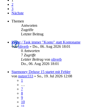
1
2
3
Nächste
Themen
Antworten
Zugriffe
Letzter Beitrag
Reiter / Task immer "Konto" statt Kontoname
von
oliverb
»
Do., 06. Aug 2026 18:01
0
Antworten
7
Zugriffe
Letzter Beitrag
von
oliverb
Do., 06. Aug 2026 18:01
Starmoney Deluxe 15 startet mit Fehler
von
nutzer333
»
So., 19. Jul 2026 12:08
1
…
7
8
9
10
11