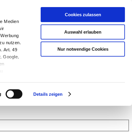
Cookies zulassen
le Medien
ir
Auswahl erlauben
, Werbung
zu nutzen.
Nur notwendige Cookies
. Art. 49
r, Google,
en
au
 (Link s.u.).
ach: Kunden helfen Kunden. Erfahren Sie im Austausch mit anderen
eiter.
g
Details zeigen
 Finanz Support
.