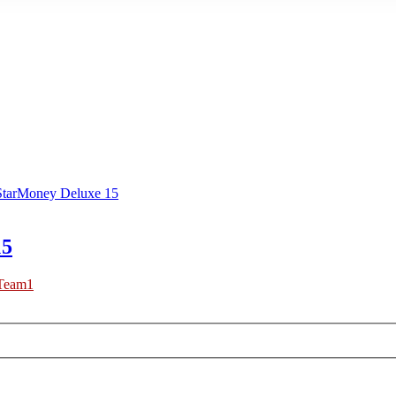
StarMoney Deluxe 15
15
Team1