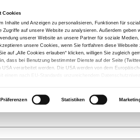
t Cookies
 Inhalte und Anzeigen zu personalisieren, Funktionen für sozia
e Zugriffe auf unsere Website zu analysieren. Außerdem geben w
rwendung unserer Website an unsere Partner für soziale Medien
akzeptieren unsere Cookies, wenn Sie fortfahren diese Webseite 
ie auf „Alle Cookies erlauben“ klicken, willigen Sie zugleich gem
in, dass bei Benutzung bestimmter Dienste auf der Seite (Twitte
den USA verarbeitet werden. Die USA werden von dem Europäisch
 mit einem nach EU-Standards unzureichendem Datenschutznive
tionen dazu finden Sie hier und in unseren Datenschutzrichtlinien
ukte. Das Grundprinzip der StarMoney Community ist dabei ganz einf
cks. Stellen Sie Ihre Fragen und helfen Sie mit Ihrem Wissen anderen w
Präferenzen
Statistiken
Marketin
upportanfragen zu unseren Produkten wenden Sie sich bitte an den
Star