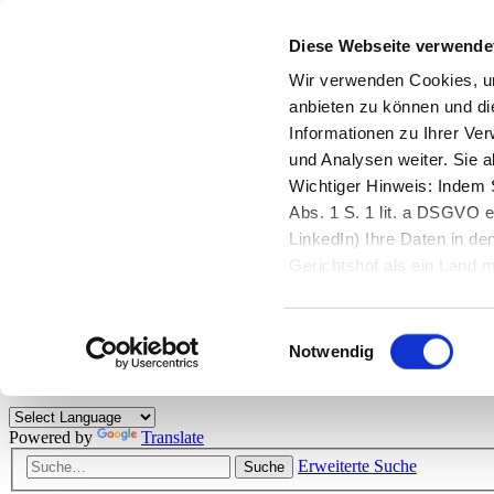
Diese Webseite verwende
Zurück zu StarMoney.de
Login Kundenbereich
Wir verwenden Cookies, um
anbieten zu können und di
Zurück zu StarMoney.de
Informationen zu Ihrer Ve
Login Kundenbereich
und Analysen weiter. Sie 
Zum Inhalt
Wichtiger Hinweis: Indem S
☰
Abs. 1 S. 1 lit. a DSGVO e
LinkedIn) Ihre Daten in 
Herzlich willkommen!
Gerichtshof als ein Land
eingeschätzt. Mehr Informa
Das StarMoney-Forum ist ein Diskussionsforum rund um unsere Prod
Einwilligungsauswahl
Kunden viele nützliche Hilfestellungen und interessante Tipps und Tri
Notwendig
Hinweise: Bitte beachten Sie unsere
Netiquette/Benimmregeln
. Bei S
Powered by
Translate
Erweiterte Suche
Suche