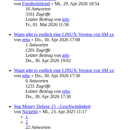
von
Friedhofsblond
»
Mi., 29. Apr 2026 18:54
10
Antworten
3161
Zugriffe
Letzter Beitrag
von
info
Fr., 01. Mai 2026 11:58
Wann gibt es endlich eine LINUX-Version von SM xx
von
reho
»
Do., 30. Apr 2026 17:08
1
Antworten
1201
Zugriffe
Letzter Beitrag
von
info
Do., 30. Apr 2026 19:02
Wann gibt es endlich eine LINUX-Version von SM xx
von
reho
»
Do., 30. Apr 2026 17:30
0
Antworten
1231
Zugriffe
Letzter Beitrag
von
reho
Do., 30. Apr 2026 17:30
Star Money Deluxe 15 - Geschwindigkeit
von
Nickeliii
»
Mi., 23. Apr 2025 11:17
1
2
22
Antworten