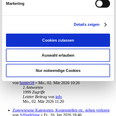
Letzter Beitrag
von
audiolet
Marketing
Sa., 14. Mär 2026 16:27
Star Money 15
von
Tomsch
»
Di., 24. Feb 2026 17:47
9
Antworten
Details zeigen
3799
Zugriffe
Letzter Beitrag
von
Tomsch
Sa., 07. Mär 2026 11:10
Cookies zulassen
Saldo bei Deutsche Bank Giro & Depot
von
pmller
»
Mo., 02. Mär 2026 14:39
Auswahl erlauben
3
Antworten
2191
Zugriffe
Letzter Beitrag
von
pmller
Di., 03. Mär 2026 21:30
Nur notwendige Cookies
Anmeldeseite
von
hunter18
»
Mo., 02. Mär 2026 10:26
2
Antworten
1999
Zugriffe
Letzter Beitrag
von
info
Mo., 02. Mär 2026 11:20
Zugewiesene Kategorien, Kostenstellen etc. gehen verloren
von
AHindelang
»
Fr., 16. Jan 2026 18:46