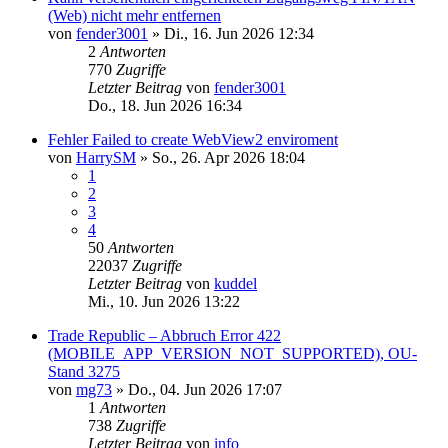
(Web) nicht mehr entfernen
von
fender3001
»
Di., 16. Jun 2026 12:34
2
Antworten
770
Zugriffe
Letzter Beitrag
von
fender3001
Do., 18. Jun 2026 16:34
Fehler Failed to create WebView2 enviroment
von
HarrySM
»
So., 26. Apr 2026 18:04
1
2
3
4
50
Antworten
22037
Zugriffe
Letzter Beitrag
von
kuddel
Mi., 10. Jun 2026 13:22
Trade Republic – Abbruch Error 422
(MOBILE_APP_VERSION_NOT_SUPPORTED), OU-
Stand 3275
von
mg73
»
Do., 04. Jun 2026 17:07
1
Antworten
738
Zugriffe
Letzter Beitrag
von
info