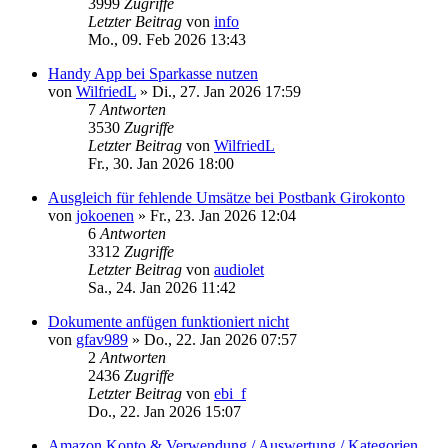
3999
Zugriffe
Letzter Beitrag
von
info
Mo., 09. Feb 2026 13:43
Handy App bei Sparkasse nutzen
von
WilfriedL
»
Di., 27. Jan 2026 17:59
7
Antworten
3530
Zugriffe
Letzter Beitrag
von
WilfriedL
Fr., 30. Jan 2026 18:00
Ausgleich für fehlende Umsätze bei Postbank Girokonto
von
jokoenen
»
Fr., 23. Jan 2026 12:04
6
Antworten
3312
Zugriffe
Letzter Beitrag
von
audiolet
Sa., 24. Jan 2026 11:42
Dokumente anfügen funktioniert nicht
von
gfav989
»
Do., 22. Jan 2026 07:57
2
Antworten
2436
Zugriffe
Letzter Beitrag
von
ebi_f
Do., 22. Jan 2026 15:07
Amazon Konto & Verwendung / Auswertung / Kategorien