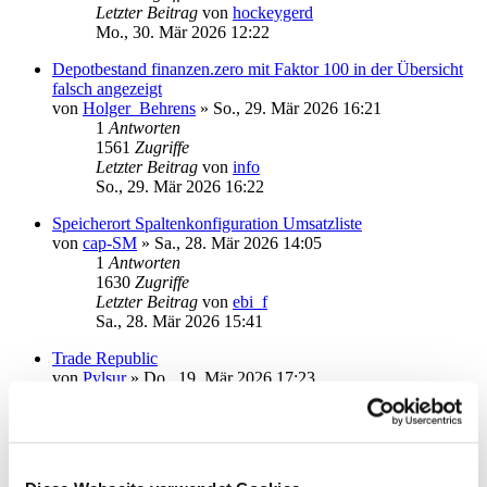
Letzter Beitrag
von
hockeygerd
Mo., 30. Mär 2026 12:22
Depotbestand finanzen.zero mit Faktor 100 in der Übersicht
falsch angezeigt
von
Holger_Behrens
»
So., 29. Mär 2026 16:21
1
Antworten
1561
Zugriffe
Letzter Beitrag
von
info
So., 29. Mär 2026 16:22
Speicherort Spaltenkonfiguration Umsatzliste
von
cap-SM
»
Sa., 28. Mär 2026 14:05
1
Antworten
1630
Zugriffe
Letzter Beitrag
von
ebi_f
Sa., 28. Mär 2026 15:41
Trade Republic
von
Pylsur
»
Do., 19. Mär 2026 17:23
13
Antworten
4838
Zugriffe
Letzter Beitrag
von
ebendorfer
Fr., 27. Mär 2026 08:51