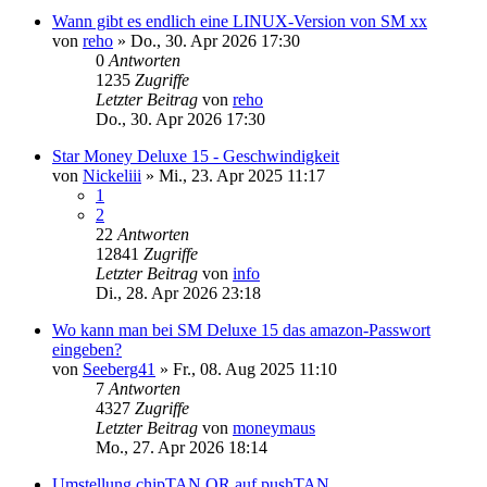
Wann gibt es endlich eine LINUX-Version von SM xx
von
reho
»
Do., 30. Apr 2026 17:30
0
Antworten
1235
Zugriffe
Letzter Beitrag
von
reho
Do., 30. Apr 2026 17:30
Star Money Deluxe 15 - Geschwindigkeit
von
Nickeliii
»
Mi., 23. Apr 2025 11:17
1
2
22
Antworten
12841
Zugriffe
Letzter Beitrag
von
info
Di., 28. Apr 2026 23:18
Wo kann man bei SM Deluxe 15 das amazon-Passwort
eingeben?
von
Seeberg41
»
Fr., 08. Aug 2025 11:10
7
Antworten
4327
Zugriffe
Letzter Beitrag
von
moneymaus
Mo., 27. Apr 2026 18:14
Umstellung chipTAN QR auf pushTAN