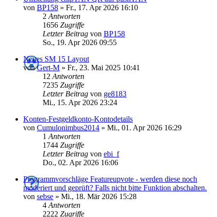
von
BP158
»
Fr., 17. Apr 2026 16:10
2
Antworten
1656
Zugriffe
Letzter Beitrag
von
BP158
So., 19. Apr 2026 09:55
Neues SM 15 Layout
von
Gert-M
»
Fr., 23. Mai 2025 10:41
12
Antworten
7235
Zugriffe
Letzter Beitrag
von
ge8183
Mi., 15. Apr 2026 23:24
Konten-Festgeldkonto-Kontodetails
von
Cumulonimbus2014
»
Mi., 01. Apr 2026 16:29
1
Antworten
1744
Zugriffe
Letzter Beitrag
von
ebi_f
Do., 02. Apr 2026 16:06
Programmvorschläge Featureupvote - werden diese noch
moderiert und geprüft? Falls nicht bitte Funktion abschalten.
von
sebse
»
Mi., 18. Mär 2026 15:28
4
Antworten
2222
Zugriffe