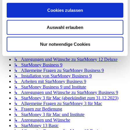
↳ Allgemeine Fragen zu StarMoney 12 Basic
↳ Installation von StarMoney 12 Basic
Cookies zulassen
↳ Bedienung von StarMoney 12 Basic
↳ StarMoney 12 Basic und Institute
↳ Anregungen und Wünsche zu StarMoney 12 Basic
Auswahl erlauben
↳ StarMoney 12 Deluxe
↳ Allgemeine Fragen zu StarMoney 12 Deluxe
↳ Installation von StarMoney 12 Deluxe
Nur notwendige Cookies
↳ Bedienung von StarMoney 12 Deluxe
↳ StarMoney 12 Deluxe und Institute
↳ Anregungen und Wünsche zu StarMoney 12 Deluxe
↳ StarMoney Business 9
↳ Allgemeine Fragen zu StarMoney Business 9
↳ Installation von StarMoney Business 9
↳ Arbeiten mit StarMoney Business 9
↳ StarMoney Business 9 und Institute
↳ Anregungen und Wünsche zu StarMoney Business 9
↳ StarMoney 3 für Mac (abgekündigt zum 31.12.2023)
↳ Allgemeine Fragen zu StarMoney 3 für Mac
↳ Fragen zur Bedienung
↳ StarMoney 3 für Mac und Institute
↳ Anregungen und Wünsche
↳ StarMoney 13 Basic