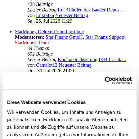
428
Beiträge
Letzter Beitrag
Re: Abholen des Baader Depot …
von
Lukrafka
Neuester Beitrag
Sa., 25. Jul 2026 11:29
StarMoney Deluxe 15 und Institute
Moderatoren:
Star Finanz GmbH
,
Star Finanz Support
,
StarMoney Team1
89
Themen
692
Beiträge
Letzter Beitrag
Kontoaktualisierung IKB-Cashk…
von
Camalot12
Neuester Beitrag
Do., 30. Jul 2026 21:00
Anregungen und Wünsche zu StarMoney Deluxe 15
Moderatoren:
Star Finanz GmbH
,
Star Finanz Support
,
StarMoney Team1
Diese Webseite verwendet Cookies
Gehe zu
Wir verwenden Cookies, um Inhalte und Anzeigen zu
Star Finanz GmbH
personalisieren, Funktionen für soziale Medien anbieten
↳ Ankündigungen der Star Finanz GmbH
zu können und die Zugriffe auf unsere Website zu
↳ Inhalte OnlineUpdates (Produktaktualisierungen)
analysieren. Außerdem geben wir Informationen zu Ihrer
StarMoney Deluxe 15