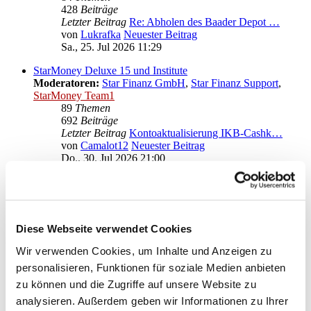
428
Beiträge
Letzter Beitrag
Re: Abholen des Baader Depot …
von
Lukrafka
Neuester Beitrag
Sa., 25. Jul 2026 11:29
StarMoney Deluxe 15 und Institute
Moderatoren:
Star Finanz GmbH
,
Star Finanz Support
,
StarMoney Team1
89
Themen
692
Beiträge
Letzter Beitrag
Kontoaktualisierung IKB-Cashk…
von
Camalot12
Neuester Beitrag
Do., 30. Jul 2026 21:00
Anregungen und Wünsche zu StarMoney Deluxe 15
Moderatoren:
Star Finanz GmbH
,
Star Finanz Support
,
StarMoney Team1
Diese Webseite verwendet Cookies
Gehe zu
Wir verwenden Cookies, um Inhalte und Anzeigen zu
Star Finanz GmbH
personalisieren, Funktionen für soziale Medien anbieten
↳ Ankündigungen der Star Finanz GmbH
zu können und die Zugriffe auf unsere Website zu
↳ Inhalte OnlineUpdates (Produktaktualisierungen)
analysieren. Außerdem geben wir Informationen zu Ihrer
StarMoney Deluxe 15