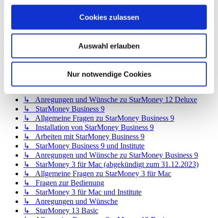
↳ Allgemeine Fragen zu StarMoney 12 Basic
↳ Installation von StarMoney 12 Basic
Cookies zulassen
↳ Bedienung von StarMoney 12 Basic
↳ StarMoney 12 Basic und Institute
↳ Anregungen und Wünsche zu StarMoney 12 Basic
Auswahl erlauben
↳ StarMoney 12 Deluxe
↳ Allgemeine Fragen zu StarMoney 12 Deluxe
↳ Installation von StarMoney 12 Deluxe
Nur notwendige Cookies
↳ Bedienung von StarMoney 12 Deluxe
↳ StarMoney 12 Deluxe und Institute
↳ Anregungen und Wünsche zu StarMoney 12 Deluxe
↳ StarMoney Business 9
↳ Allgemeine Fragen zu StarMoney Business 9
↳ Installation von StarMoney Business 9
↳ Arbeiten mit StarMoney Business 9
↳ StarMoney Business 9 und Institute
↳ Anregungen und Wünsche zu StarMoney Business 9
↳ StarMoney 3 für Mac (abgekündigt zum 31.12.2023)
↳ Allgemeine Fragen zu StarMoney 3 für Mac
↳ Fragen zur Bedienung
↳ StarMoney 3 für Mac und Institute
↳ Anregungen und Wünsche
↳ StarMoney 13 Basic