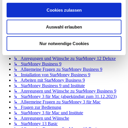
↳ Allgemeine Fragen zu StarMoney 12 Basic
↳ Installation von StarMoney 12 Basic
Cookies zulassen
↳ Bedienung von StarMoney 12 Basic
↳ StarMoney 12 Basic und Institute
↳ Anregungen und Wünsche zu StarMoney 12 Basic
Auswahl erlauben
↳ StarMoney 12 Deluxe
↳ Allgemeine Fragen zu StarMoney 12 Deluxe
↳ Installation von StarMoney 12 Deluxe
Nur notwendige Cookies
↳ Bedienung von StarMoney 12 Deluxe
↳ StarMoney 12 Deluxe und Institute
↳ Anregungen und Wünsche zu StarMoney 12 Deluxe
↳ StarMoney Business 9
↳ Allgemeine Fragen zu StarMoney Business 9
↳ Installation von StarMoney Business 9
↳ Arbeiten mit StarMoney Business 9
↳ StarMoney Business 9 und Institute
↳ Anregungen und Wünsche zu StarMoney Business 9
↳ StarMoney 3 für Mac (abgekündigt zum 31.12.2023)
↳ Allgemeine Fragen zu StarMoney 3 für Mac
↳ Fragen zur Bedienung
↳ StarMoney 3 für Mac und Institute
↳ Anregungen und Wünsche
↳ StarMoney 13 Basic