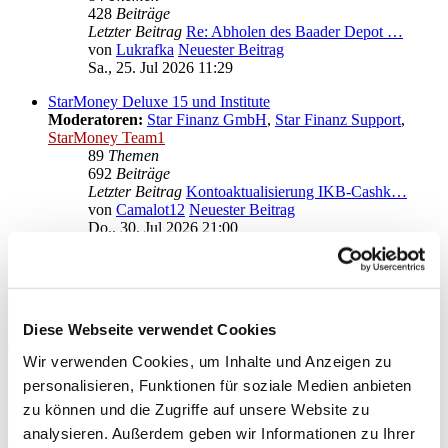
428
Beiträge
Letzter Beitrag
Re: Abholen des Baader Depot …
von
Lukrafka
Neuester Beitrag
Sa., 25. Jul 2026 11:29
StarMoney Deluxe 15 und Institute
Moderatoren:
Star Finanz GmbH
,
Star Finanz Support
,
StarMoney Team1
89
Themen
692
Beiträge
Letzter Beitrag
Kontoaktualisierung IKB-Cashk…
von
Camalot12
Neuester Beitrag
Do., 30. Jul 2026 21:00
Anregungen und Wünsche zu StarMoney Deluxe 15
Moderatoren:
Star Finanz GmbH
,
Star Finanz Support
,
StarMoney Team1
Diese Webseite verwendet Cookies
Gehe zu
Wir verwenden Cookies, um Inhalte und Anzeigen zu
Star Finanz GmbH
personalisieren, Funktionen für soziale Medien anbieten
↳ Ankündigungen der Star Finanz GmbH
zu können und die Zugriffe auf unsere Website zu
↳ Inhalte OnlineUpdates (Produktaktualisierungen)
analysieren. Außerdem geben wir Informationen zu Ihrer
StarMoney Deluxe 15