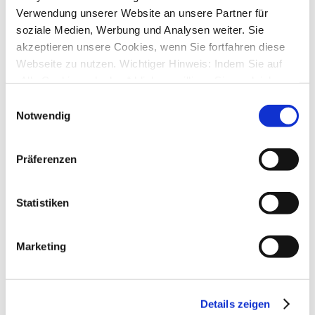
↳ Allgemeine Fragen zu StarMoney Deluxe 15
Verwendung unserer Website an unsere Partner für
↳ Installation von StarMoney Deluxe 15
soziale Medien, Werbung und Analysen weiter. Sie
↳ Bedienung von StarMoney Deluxe 15
akzeptieren unsere Cookies, wenn Sie fortfahren diese
↳ StarMoney Deluxe 15 und Institute
↳ Anregungen und Wünsche zu StarMoney Deluxe 15
Webseite zu nutzen. Wichtiger Hinweis: Indem Sie auf
StarMoney Basic 15
„Alle Cookies erlauben“ klicken, willigen Sie zugleich
↳ Allgemeine Fragen zu StarMoney Basic 15
gem. Art. 49 Abs. 1 S. 1 lit. a DSGVO ein, dass bei
↳ Installation von StarMoney Basic 15
Einwilligungsauswahl
Benutzung bestimmter Dienste auf der Seite (Twitter,
↳ Bedienung von StarMoney Basic 15
Notwendig
↳ StarMoney Basic 15 und Institute
Google, LinkedIn) Ihre Daten in den USA verarbeitet
↳ Anregungen und Wünsche zu StarMoney Basic 15
werden. Die USA werden von dem Europäischen
StarMoney Apps für Android, iOS und MacOS
Präferenzen
Gerichtshof als ein Land mit einem nach EU-Standards
↳ StarMoney App für Android
↳ StarMoney App für iOS
unzureichendem Datenschutzniveau eingeschätzt. Mehr
↳ StarMoney App für Mac
Informationen dazu finden Sie hier und in unseren
Statistiken
↳ Anregungen und Wünsche
Datenschutzrichtlinien (Link s.u.).
StarMoney Business 12
↳ Allgemeine Fragen zu StarMoney Business 12
↳ Installation von StarMoney Business 12
Marketing
↳ Bedienung von StarMoney Business 12
↳ StarMoney Business 12 und Institute
↳ Anregungen und Wünsche zu StarMoney Business 12
StarMoney Vorgängerversionen (abgekündigte Programme)
Details zeigen
↳ StarMoney 12 Basic