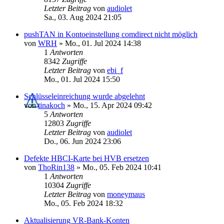
Letzter Beitrag
von
audiolet
Sa., 03. Aug 2024 21:05
pushTAN in Kontoeinstellung comdirect nicht möglich
von
WRH
»
Mo., 01. Jul 2024 14:38
1
Antworten
8342
Zugriffe
Letzter Beitrag
von
ebi_f
Mo., 01. Jul 2024 15:50
Schlüsseleinreichung wurde abgelehnt
von
tinakoch
»
Mo., 15. Apr 2024 09:42
5
Antworten
12803
Zugriffe
Letzter Beitrag
von
audiolet
Do., 06. Jun 2024 23:06
Defekte HBCI-Karte bei HVB ersetzen
von
ThoRin138
»
Mo., 05. Feb 2024 10:41
1
Antworten
10304
Zugriffe
Letzter Beitrag
von
moneymaus
Mo., 05. Feb 2024 18:32
Aktualisierung VR-Bank-Konten