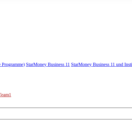
e Programme)
StarMoney Business 11
StarMoney Business 11 und Insti
Team1