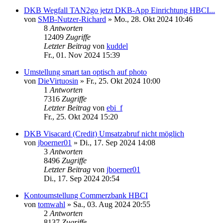
DKB Wegfall TAN2go jetzt DKB-App Einrichtung HBCI...
von
SMB-Nutzer-Richard
»
Mo., 28. Okt 2024 10:46
8
Antworten
12409
Zugriffe
Letzter Beitrag
von
kuddel
Fr., 01. Nov 2024 15:39
Umstellung smart tan optisch auf photo
von
DieVirtuosin
»
Fr., 25. Okt 2024 10:00
1
Antworten
7316
Zugriffe
Letzter Beitrag
von
ebi_f
Fr., 25. Okt 2024 15:20
DKB Visacard (Credit) Umsatzabruf nicht möglich
von
jboerner01
»
Di., 17. Sep 2024 14:08
3
Antworten
8496
Zugriffe
Letzter Beitrag
von
jboerner01
Di., 17. Sep 2024 20:54
Kontoumstellung Commerzbank HBCI
von
tomwahl
»
Sa., 03. Aug 2024 20:55
2
Antworten
8137
Zugriffe