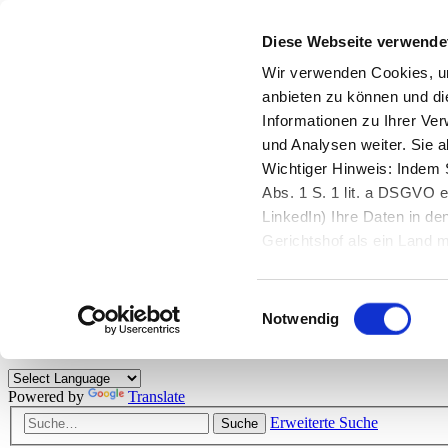
Diese Webseite verwende
Zurück zu StarMoney.de
Login Kundenbereich
Wir verwenden Cookies, um
anbieten zu können und di
Zurück zu StarMoney.de
Informationen zu Ihrer Ve
Login Kundenbereich
und Analysen weiter. Sie 
Zum Inhalt
Wichtiger Hinweis: Indem S
☰
Abs. 1 S. 1 lit. a DSGVO e
LinkedIn) Ihre Daten in 
Herzlich willkommen!
Gerichtshof als ein Land
eingeschätzt. Mehr Informa
Das StarMoney-Forum ist ein Diskussionsforum rund um unsere Prod
Einwilligungsauswahl
Kunden viele nützliche Hilfestellungen und interessante Tipps und Tri
Notwendig
Hinweise: Bitte beachten Sie unsere
Netiquette/Benimmregeln
. Bei S
Powered by
Translate
Erweiterte Suche
Suche