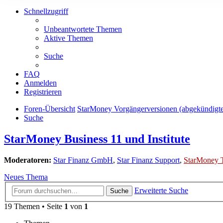
Schnellzugriff
Unbeantwortete Themen
Aktive Themen
Suche
FAQ
Anmelden
Registrieren
Foren-Übersicht
StarMoney Vorgängerversionen (abgekündigt
Suche
StarMoney Business 11 und Institute
Moderatoren:
Star Finanz GmbH
,
Star Finanz Support
,
StarMoney 
Neues Thema
Erweiterte Suche
Suche
19 Themen • Seite
1
von
1