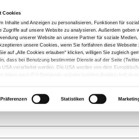
t Cookies
 Inhalte und Anzeigen zu personalisieren, Funktionen für sozia
e Zugriffe auf unsere Website zu analysieren. Außerdem geben w
rwendung unserer Website an unsere Partner für soziale Medien
akzeptieren unsere Cookies, wenn Sie fortfahren diese Webseite 
ie auf „Alle Cookies erlauben“ klicken, willigen Sie zugleich gem
in, dass bei Benutzung bestimmter Dienste auf der Seite (Twitte
den USA verarbeitet werden. Die USA werden von dem Europäisch
 mit einem nach EU-Standards unzureichendem Datenschutznive
tionen dazu finden Sie hier und in unseren Datenschutzrichtlinien
ukte. Das Grundprinzip der StarMoney Community ist dabei ganz einf
cks. Stellen Sie Ihre Fragen und helfen Sie mit Ihrem Wissen anderen w
Präferenzen
Statistiken
Marketin
upportanfragen zu unseren Produkten wenden Sie sich bitte an den
Star