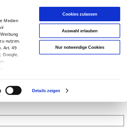
Cookies zulassen
le Medien
ir
Auswahl erlauben
, Werbung
zu nutzen.
Nur notwendige Cookies
. Art. 49
r, Google,
en
au
 (Link s.u.).
ach: Kunden helfen Kunden. Erfahren Sie im Austausch mit anderen
eiter.
g
Details zeigen
 Finanz Support
.