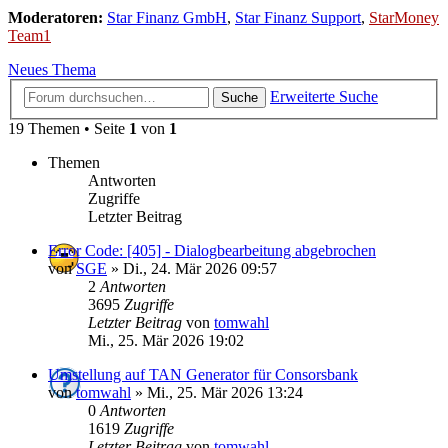
Moderatoren:
Star Finanz GmbH
,
Star Finanz Support
,
StarMoney
Team1
Neues Thema
Erweiterte Suche
Suche
19 Themen • Seite
1
von
1
Themen
Antworten
Zugriffe
Letzter Beitrag
Error Code: [405] - Dialogbearbeitung abgebrochen
von
SGE
»
Di., 24. Mär 2026 09:57
2
Antworten
3695
Zugriffe
Letzter Beitrag
von
tomwahl
Mi., 25. Mär 2026 19:02
Umstellung auf TAN Generator für Consorsbank
von
tomwahl
»
Mi., 25. Mär 2026 13:24
0
Antworten
1619
Zugriffe
Letzter Beitrag
von
tomwahl