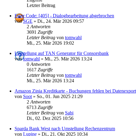
Letzter Beitrag
Error Code: [405] - Dialogbearbeitung abgebrochen
von
SGE
»
Di., 24. Mär 2026 09:57
2
Antworten
3691
Zugriffe
Letzter Beitrag
von
tomwahl
Mi., 25. Mär 2026 19:02
Umstellung auf TAN Generator für Consorsbank
von
tomwahl
»
Mi., 25. Mär 2026 13:24
0
Antworten
1617
Zugriffe
Letzter Beitrag
von
tomwahl
Mi., 25. Mär 2026 13:24
Amazon Zinia Kreditkarte - Buchungen fehlen bei Datenexport
von
Soot
»
So., 01. Jun 2025 21:29
2
Antworten
6713
Zugriffe
Letzter Beitrag
von
Sabi
Di., 02. Dez 2025 10:56
Sparda Bank West nach Umstellung Rechenzentrum
von
Lupine
»
Di., 21. Okt 2025 10:34