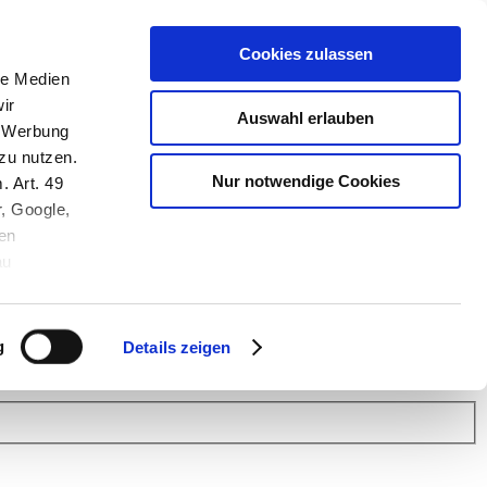
Cookies zulassen
le Medien
ir
Auswahl erlauben
, Werbung
zu nutzen.
Nur notwendige Cookies
. Art. 49
r, Google,
en
au
 (Link s.u.).
ach: Kunden helfen Kunden. Erfahren Sie im Austausch mit anderen
eiter.
g
Details zeigen
 Finanz Support
.