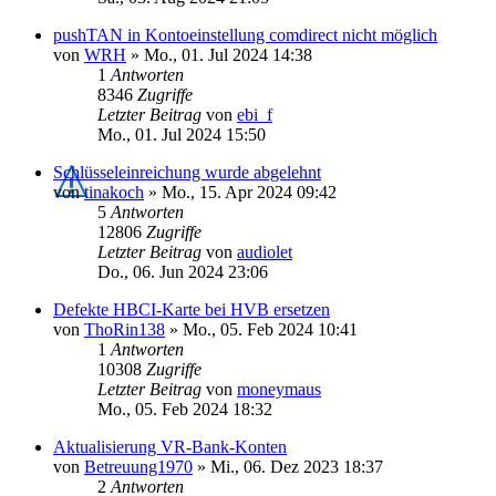
pushTAN in Kontoeinstellung comdirect nicht möglich
von
WRH
»
Mo., 01. Jul 2024 14:38
1
Antworten
8346
Zugriffe
Letzter Beitrag
von
ebi_f
Mo., 01. Jul 2024 15:50
Schlüsseleinreichung wurde abgelehnt
von
tinakoch
»
Mo., 15. Apr 2024 09:42
5
Antworten
12806
Zugriffe
Letzter Beitrag
von
audiolet
Do., 06. Jun 2024 23:06
Defekte HBCI-Karte bei HVB ersetzen
von
ThoRin138
»
Mo., 05. Feb 2024 10:41
1
Antworten
10308
Zugriffe
Letzter Beitrag
von
moneymaus
Mo., 05. Feb 2024 18:32
Aktualisierung VR-Bank-Konten
von
Betreuung1970
»
Mi., 06. Dez 2023 18:37
2
Antworten