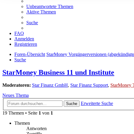
Unbeantwortete Themen
Aktive Themen
Suche
FAQ
Anmelden
Registrieren
Foren-Übersicht
StarMoney Vorgängerversionen (abgekündigt
Suche
StarMoney Business 11 und Institute
Moderatoren:
Star Finanz GmbH
,
Star Finanz Support
,
StarMoney 
Neues Thema
Erweiterte Suche
Suche
19 Themen • Seite
1
von
1
Themen
Antworten
Zugriffe