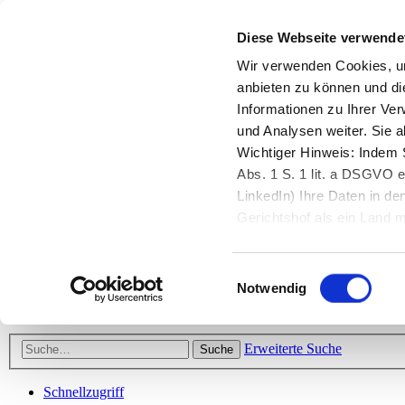
Diese Webseite verwende
Zurück zu StarMoney.de
Login Kundenbereich
Wir verwenden Cookies, um
anbieten zu können und di
Zurück zu StarMoney.de
Informationen zu Ihrer Ve
Login Kundenbereich
und Analysen weiter. Sie 
Zum Inhalt
Wichtiger Hinweis: Indem S
☰
Abs. 1 S. 1 lit. a DSGVO e
LinkedIn) Ihre Daten in 
Herzlich willkommen!
Gerichtshof als ein Land
eingeschätzt. Mehr Informa
Das StarMoney-Forum ist ein Diskussionsforum rund um unsere Prod
Einwilligungsauswahl
Kunden viele nützliche Hilfestellungen und interessante Tipps und Tri
Notwendig
Hinweise: Bitte beachten Sie unsere
Netiquette/Benimmregeln
. Bei S
Erweiterte Suche
Suche
Schnellzugriff