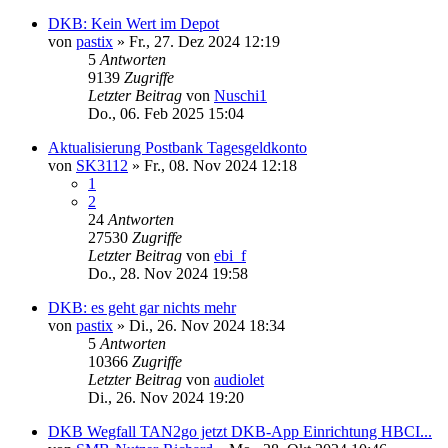
DKB: Kein Wert im Depot
von
pastix
»
Fr., 27. Dez 2024 12:19
5
Antworten
9139
Zugriffe
Letzter Beitrag
von
Nuschi1
Do., 06. Feb 2025 15:04
Aktualisierung Postbank Tagesgeldkonto
von
SK3112
»
Fr., 08. Nov 2024 12:18
1
2
24
Antworten
27530
Zugriffe
Letzter Beitrag
von
ebi_f
Do., 28. Nov 2024 19:58
DKB: es geht gar nichts mehr
von
pastix
»
Di., 26. Nov 2024 18:34
5
Antworten
10366
Zugriffe
Letzter Beitrag
von
audiolet
Di., 26. Nov 2024 19:20
DKB Wegfall TAN2go jetzt DKB-App Einrichtung HBCI...