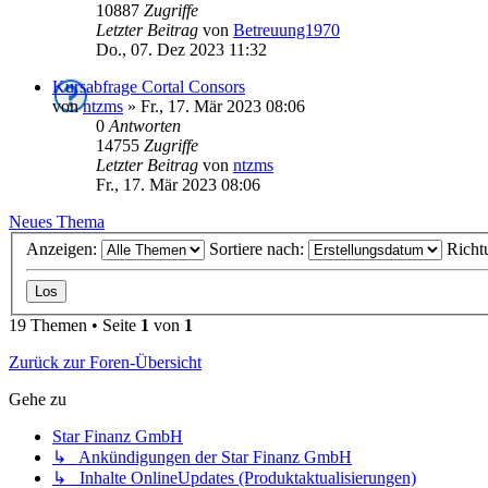
10887
Zugriffe
Letzter Beitrag
von
Betreuung1970
Do., 07. Dez 2023 11:32
Kursabfrage Cortal Consors
von
ntzms
»
Fr., 17. Mär 2023 08:06
0
Antworten
14755
Zugriffe
Letzter Beitrag
von
ntzms
Fr., 17. Mär 2023 08:06
Neues Thema
Anzeigen:
Sortiere nach:
Richt
19 Themen • Seite
1
von
1
Zurück zur Foren-Übersicht
Gehe zu
Star Finanz GmbH
↳ Ankündigungen der Star Finanz GmbH
↳ Inhalte OnlineUpdates (Produktaktualisierungen)