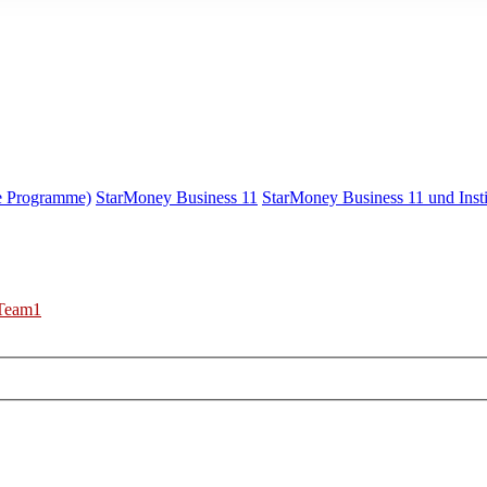
e Programme)
StarMoney Business 11
StarMoney Business 11 und Insti
Team1