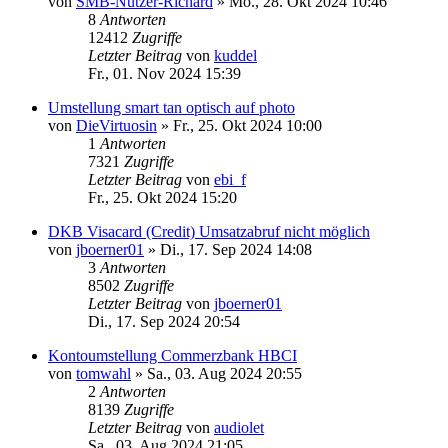
von
SMB-Nutzer-Richard
»
Mo., 28. Okt 2024 10:46
8
Antworten
12412
Zugriffe
Letzter Beitrag
von
kuddel
Fr., 01. Nov 2024 15:39
Umstellung smart tan optisch auf photo
von
DieVirtuosin
»
Fr., 25. Okt 2024 10:00
1
Antworten
7321
Zugriffe
Letzter Beitrag
von
ebi_f
Fr., 25. Okt 2024 15:20
DKB Visacard (Credit) Umsatzabruf nicht möglich
von
jboerner01
»
Di., 17. Sep 2024 14:08
3
Antworten
8502
Zugriffe
Letzter Beitrag
von
jboerner01
Di., 17. Sep 2024 20:54
Kontoumstellung Commerzbank HBCI
von
tomwahl
»
Sa., 03. Aug 2024 20:55
2
Antworten
8139
Zugriffe
Letzter Beitrag
von
audiolet
Sa., 03. Aug 2024 21:05