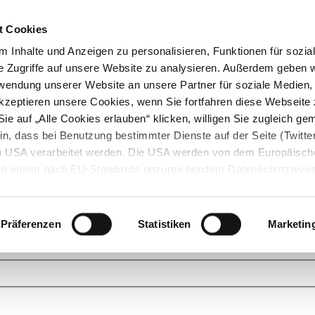
t Cookies
 Inhalte und Anzeigen zu personalisieren, Funktionen für sozia
e Zugriffe auf unsere Website zu analysieren. Außerdem geben w
rwendung unserer Website an unsere Partner für soziale Medien
akzeptieren unsere Cookies, wenn Sie fortfahren diese Webseite 
ie auf „Alle Cookies erlauben“ klicken, willigen Sie zugleich gem
in, dass bei Benutzung bestimmter Dienste auf der Seite (Twitte
den USA verarbeitet werden. Die USA werden von dem Europäisch
 mit einem nach EU-Standards unzureichendem Datenschutznive
tionen dazu finden Sie hier und in unseren Datenschutzrichtlinien
ukte. Das Grundprinzip der StarMoney Community ist dabei ganz einf
cks. Stellen Sie Ihre Fragen und helfen Sie mit Ihrem Wissen anderen w
Präferenzen
Statistiken
Marketin
upportanfragen zu unseren Produkten wenden Sie sich bitte an den
Star