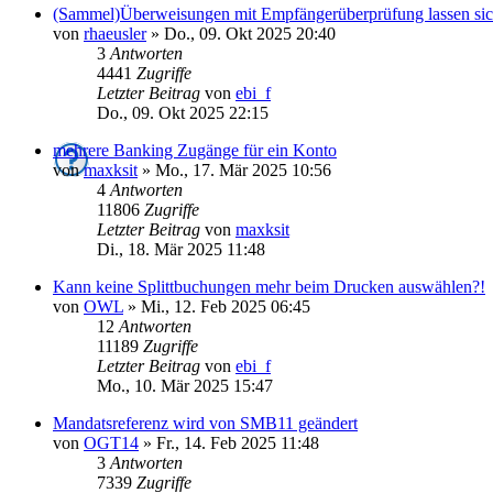
(Sammel)Überweisungen mit Empfängerüberprüfung lassen sich 
von
rhaeusler
»
Do., 09. Okt 2025 20:40
3
Antworten
4441
Zugriffe
Letzter Beitrag
von
ebi_f
Do., 09. Okt 2025 22:15
mehrere Banking Zugänge für ein Konto
von
maxksit
»
Mo., 17. Mär 2025 10:56
4
Antworten
11806
Zugriffe
Letzter Beitrag
von
maxksit
Di., 18. Mär 2025 11:48
Kann keine Splittbuchungen mehr beim Drucken auswählen?!
von
OWL
»
Mi., 12. Feb 2025 06:45
12
Antworten
11189
Zugriffe
Letzter Beitrag
von
ebi_f
Mo., 10. Mär 2025 15:47
Mandatsreferenz wird von SMB11 geändert
von
OGT14
»
Fr., 14. Feb 2025 11:48
3
Antworten
7339
Zugriffe