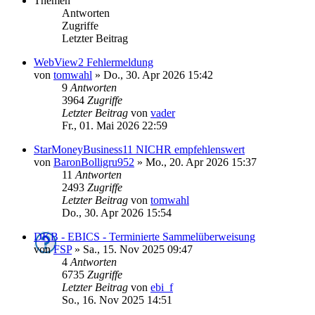
Themen
Antworten
Zugriffe
Letzter Beitrag
WebView2 Fehlermeldung
von
tomwahl
»
Do., 30. Apr 2026 15:42
9
Antworten
3964
Zugriffe
Letzter Beitrag
von
vader
Fr., 01. Mai 2026 22:59
StarMoneyBusiness11 NICHR empfehlenswert
von
BaronBolligru952
»
Mo., 20. Apr 2026 15:37
11
Antworten
2493
Zugriffe
Letzter Beitrag
von
tomwahl
Do., 30. Apr 2026 15:54
DKB - EBICS - Terminierte Sammelüberweisung
von
FSP
»
Sa., 15. Nov 2025 09:47
4
Antworten
6735
Zugriffe
Letzter Beitrag
von
ebi_f
So., 16. Nov 2025 14:51