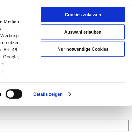
Cookies zulassen
le Medien
ir
Auswahl erlauben
, Werbung
zu nutzen.
Nur notwendige Cookies
. Art. 49
r, Google,
en
au
 (Link s.u.).
ach: Kunden helfen Kunden. Erfahren Sie im Austausch mit anderen
eiter.
g
Details zeigen
 Finanz Support
.