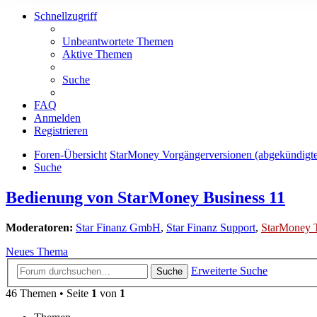
Schnellzugriff
Unbeantwortete Themen
Aktive Themen
Suche
FAQ
Anmelden
Registrieren
Foren-Übersicht
StarMoney Vorgängerversionen (abgekündigt
Suche
Bedienung von StarMoney Business 11
Moderatoren:
Star Finanz GmbH
,
Star Finanz Support
,
StarMoney 
Neues Thema
Erweiterte Suche
Suche
46 Themen • Seite
1
von
1