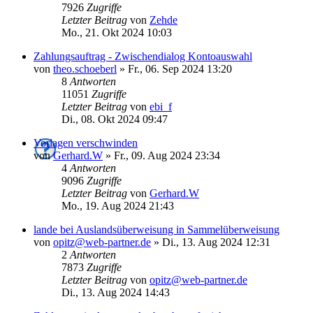
7926
Zugriffe
Letzter Beitrag
von
Zehde
Mo., 21. Okt 2024 10:03
Zahlungsauftrag - Zwischendialog Kontoauswahl
von
theo.schoeberl
»
Fr., 06. Sep 2024 13:20
8
Antworten
11051
Zugriffe
Letzter Beitrag
von
ebi_f
Di., 08. Okt 2024 09:47
Vorlagen verschwinden
von
Gerhard.W
»
Fr., 09. Aug 2024 23:34
4
Antworten
9096
Zugriffe
Letzter Beitrag
von
Gerhard.W
Mo., 19. Aug 2024 21:43
lande bei Auslandsüberweisung in Sammelüberweisung
von
opitz@web-partner.de
»
Di., 13. Aug 2024 12:31
2
Antworten
7873
Zugriffe
Letzter Beitrag
von
opitz@web-partner.de
Di., 13. Aug 2024 14:43