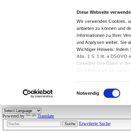
Diese Webseite verwende
Zurück zu StarMoney.de
Login Kundenbereich
Wir verwenden Cookies, um
anbieten zu können und di
Zurück zu StarMoney.de
Informationen zu Ihrer Ve
Login Kundenbereich
und Analysen weiter. Sie 
Zum Inhalt
Wichtiger Hinweis: Indem S
☰
Abs. 1 S. 1 lit. a DSGVO e
LinkedIn) Ihre Daten in 
Herzlich willkommen!
Gerichtshof als ein Land
eingeschätzt. Mehr Informa
Das StarMoney-Forum ist ein Diskussionsforum rund um unsere Prod
Einwilligungsauswahl
Kunden viele nützliche Hilfestellungen und interessante Tipps und Tri
Notwendig
Hinweise: Bitte beachten Sie unsere
Netiquette/Benimmregeln
. Bei S
Powered by
Translate
Erweiterte Suche
Suche