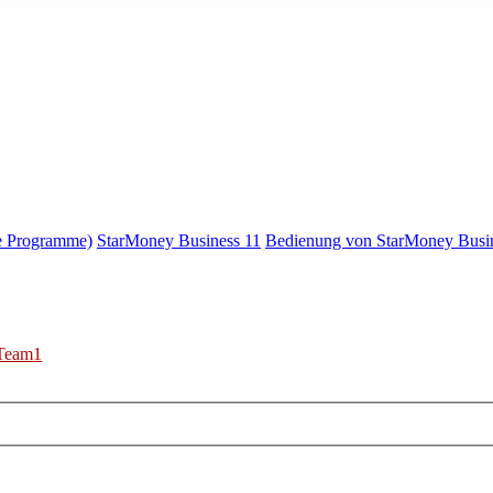
e Programme)
StarMoney Business 11
Bedienung von StarMoney Busi
Team1