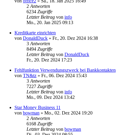
von
office2
»
Sa., 18. Jan 2025 16:49
2
Antworten
6234
Zugriffe
Letzter Beitrag
von
info
Mo., 20. Jan 2025 09:13
Kreditkarte einrichten
von
DonaldDuck
»
Fr., 20. Dez 2024 16:38
3
Antworten
8494
Zugriffe
Letzter Beitrag
von
DonaldDuck
Fr., 20. Dez 2024 17:23
Fehlfunktion Verwendungszweck bei Bankkontakten
von
TN&tz
»
Fr., 06. Dez 2024 15:43
3
Antworten
7227
Zugriffe
Letzter Beitrag
von
info
Mo., 09. Dez 2024 13:42
Star Money Business 11
von
bowman
»
Mo., 02. Dez 2024 19:20
2
Antworten
6168
Zugriffe
Letzter Beitrag
von
bowman
Di., 03. Dez 2024 08:55