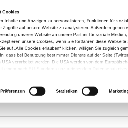
t Cookies
 Inhalte und Anzeigen zu personalisieren, Funktionen für sozia
e Zugriffe auf unsere Website zu analysieren. Außerdem geben w
rwendung unserer Website an unsere Partner für soziale Medien
akzeptieren unsere Cookies, wenn Sie fortfahren diese Webseite 
ie auf „Alle Cookies erlauben“ klicken, willigen Sie zugleich gem
in, dass bei Benutzung bestimmter Dienste auf der Seite (Twitte
den USA verarbeitet werden. Die USA werden von dem Europäisch
 mit einem nach EU-Standards unzureichendem Datenschutznive
tionen dazu finden Sie hier und in unseren Datenschutzrichtlinien
ukte. Das Grundprinzip der StarMoney Community ist dabei ganz einf
cks. Stellen Sie Ihre Fragen und helfen Sie mit Ihrem Wissen anderen w
Präferenzen
Statistiken
Marketin
upportanfragen zu unseren Produkten wenden Sie sich bitte an den
Star