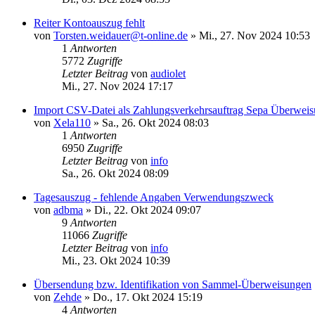
Reiter Kontoauszug fehlt
von
Torsten.weidauer@t-online.de
»
Mi., 27. Nov 2024 10:53
1
Antworten
5772
Zugriffe
Letzter Beitrag
von
audiolet
Mi., 27. Nov 2024 17:17
Import CSV-Datei als Zahlungsverkehrsauftrag Sepa Überwei
von
Xela110
»
Sa., 26. Okt 2024 08:03
1
Antworten
6950
Zugriffe
Letzter Beitrag
von
info
Sa., 26. Okt 2024 08:09
Tagesauszug - fehlende Angaben Verwendungszweck
von
adbma
»
Di., 22. Okt 2024 09:07
9
Antworten
11066
Zugriffe
Letzter Beitrag
von
info
Mi., 23. Okt 2024 10:39
Übersendung bzw. Identifikation von Sammel-Überweisungen
von
Zehde
»
Do., 17. Okt 2024 15:19
4
Antworten