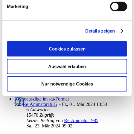
9291
Zugriffe
Marketing
Letzter Beitrag
von
DirkRasmussen
Mo., 10. Jun 2024 11:57
Liste zu Sammelüberweisungen
von
SteffenL
»
Fr., 12. Apr 2024 08:57
Details zeigen
1
Antworten
10197
Zugriffe
Letzter Beitrag
von
ebi_f
Cookies zulassen
Fr., 12. Apr 2024 15:23
Auslandsüberweisung | Fehlende Angaben & Funktionen
Auswahl erlauben
von
Rollator
»
Do., 28. Mär 2024 14:13
3
Antworten
12684
Zugriffe
Letzter Beitrag
von
Rollator
Nur notwendige Cookies
Di., 02. Apr 2024 09:22
Kontoauszüge im sta-Format
von
Re-Animator1985
»
Fr., 01. Mär 2024 13:53
6
Antworten
15470
Zugriffe
Letzter Beitrag
von
Re-Animator1985
Sa., 23. Mär 2024 09:02