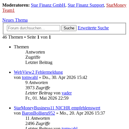
Moderatoren:
Star Finanz GmbH
,
Star Finanz Support
,
StarMoney
Team1
Neues Thema
Erweiterte Suche
Suche
46 Themen • Seite
1
von
1
Themen
Antworten
Zugriffe
Letzter Beitrag
WebView2 Fehlermeldung
von
tomwahl
»
Do., 30. Apr 2026 15:42
9
Antworten
3973
Zugriffe
Letzter Beitrag
von
vader
Fr., 01. Mai 2026 22:59
StarMoneyBusiness11 NICHR empfehlenswert
von
BaronBolligru952
»
Mo., 20. Apr 2026 15:37
11
Antworten
2496
Zugriffe
Letzter Beitrag
von
tomwahl