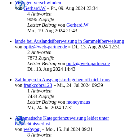
Vorlagen verschwinden
von
Gerhard.W
»
Fr., 09. Aug 2024 23:34
4
Antworten
9096
Zugriffe
Letzter Beitrag
von
Gerhard.W
Mo., 19. Aug 2024 21:43
lande bei Auslandsüberweisung in Sammelüberweisung
von
opitz@web-partner.de
»
Di., 13. Aug 2024 12:31
2
Antworten
7873
Zugriffe
Letzter Beitrag
von
opitz@web-partner.de
Di., 13. Aug 2024 14:43
Zahlungen in Ausgangskorb gehen oft nicht raus
von
frankcobra123
»
Mi., 24. Jul 2024 09:39
1
Antworten
7433
Zugriffe
Letzter Beitrag
von
moneymaus
Mi., 24. Jul 2024 17:31
Automatische Kategorienzuweisung leidet unter
Gedächtnisverlust
von
webyogi
»
Mo., 15. Jul 2024 09:21
8
Antworten