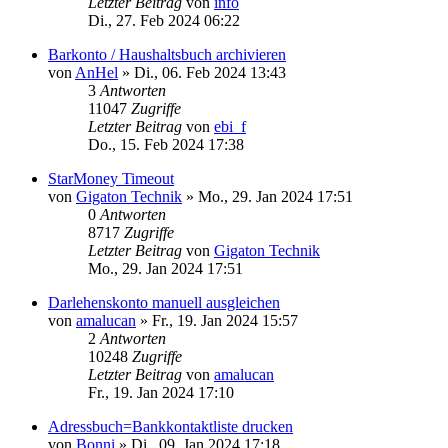
Letzter Beitrag
von
info
Di., 27. Feb 2024 06:22
Barkonto / Haushaltsbuch archivieren
von
AnHel
»
Di., 06. Feb 2024 13:43
3
Antworten
11047
Zugriffe
Letzter Beitrag
von
ebi_f
Do., 15. Feb 2024 17:38
StarMoney Timeout
von
Gigaton Technik
»
Mo., 29. Jan 2024 17:51
0
Antworten
8717
Zugriffe
Letzter Beitrag
von
Gigaton Technik
Mo., 29. Jan 2024 17:51
Darlehenskonto manuell ausgleichen
von
amalucan
»
Fr., 19. Jan 2024 15:57
2
Antworten
10248
Zugriffe
Letzter Beitrag
von
amalucan
Fr., 19. Jan 2024 17:10
Adressbuch=Bankkontaktliste drucken
von
Bonni
»
Di., 09. Jan 2024 17:18