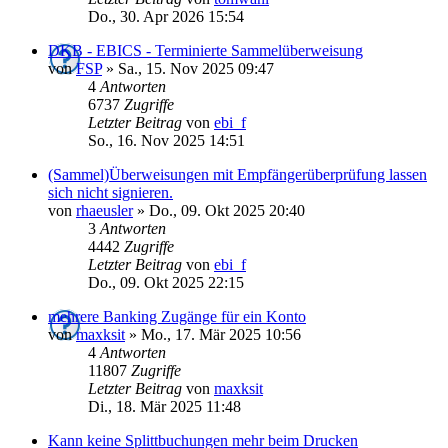
Do., 30. Apr 2026 15:54
DKB - EBICS - Terminierte Sammelüberweisung
von
FSP
»
Sa., 15. Nov 2025 09:47
4
Antworten
6737
Zugriffe
Letzter Beitrag
von
ebi_f
So., 16. Nov 2025 14:51
(Sammel)Überweisungen mit Empfängerüberprüfung lassen
sich nicht signieren.
von
rhaeusler
»
Do., 09. Okt 2025 20:40
3
Antworten
4442
Zugriffe
Letzter Beitrag
von
ebi_f
Do., 09. Okt 2025 22:15
mehrere Banking Zugänge für ein Konto
von
maxksit
»
Mo., 17. Mär 2025 10:56
4
Antworten
11807
Zugriffe
Letzter Beitrag
von
maxksit
Di., 18. Mär 2025 11:48
Kann keine Splittbuchungen mehr beim Drucken