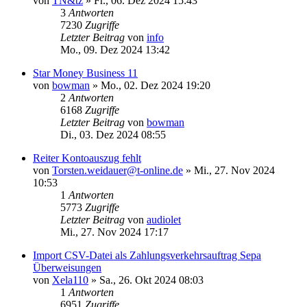
von
TN&tz
»
Fr., 06. Dez 2024 15:43
3
Antworten
7230
Zugriffe
Letzter Beitrag
von
info
Mo., 09. Dez 2024 13:42
Star Money Business 11
von
bowman
»
Mo., 02. Dez 2024 19:20
2
Antworten
6168
Zugriffe
Letzter Beitrag
von
bowman
Di., 03. Dez 2024 08:55
Reiter Kontoauszug fehlt
von
Torsten.weidauer@t-online.de
»
Mi., 27. Nov 2024
10:53
1
Antworten
5773
Zugriffe
Letzter Beitrag
von
audiolet
Mi., 27. Nov 2024 17:17
Import CSV-Datei als Zahlungsverkehrsauftrag Sepa
Überweisungen
von
Xela110
»
Sa., 26. Okt 2024 08:03
1
Antworten
6951
Zugriffe