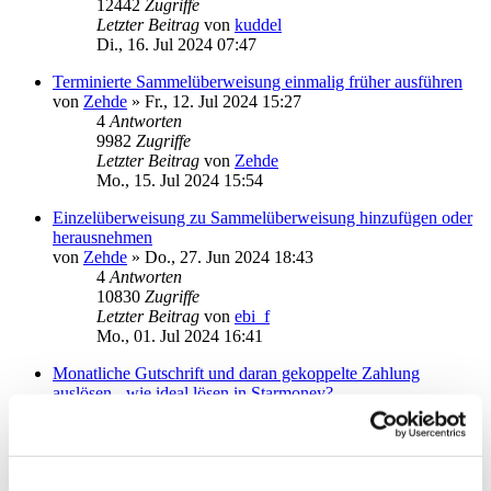
12442
Zugriffe
Letzter Beitrag
von
kuddel
Di., 16. Jul 2024 07:47
Terminierte Sammelüberweisung einmalig früher ausführen
von
Zehde
»
Fr., 12. Jul 2024 15:27
4
Antworten
9982
Zugriffe
Letzter Beitrag
von
Zehde
Mo., 15. Jul 2024 15:54
Einzelüberweisung zu Sammelüberweisung hinzufügen oder
herausnehmen
von
Zehde
»
Do., 27. Jun 2024 18:43
4
Antworten
10830
Zugriffe
Letzter Beitrag
von
ebi_f
Mo., 01. Jul 2024 16:41
Monatliche Gutschrift und daran gekoppelte Zahlung
auslösen - wie ideal lösen in Starmoney?
von
Zehde
»
Fr., 21. Jun 2024 16:28
8
Antworten
12937
Zugriffe
Letzter Beitrag
von
Zehde