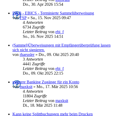
Do., 30. Apr 2026 15:54
DKB - EBICS - Terminierte Sammelüberweisung
von
FSP
»
Sa., 15. Nov 2025 09:47
4
Antworten
6734
Zugriffe
Letzter Beitrag
von
ebi_f
So., 16. Nov 2025 14:51
(Sammel)Überweisungen mit Empfängerüberprüfung lassen
sich nicht signieren.
von
rhaeusler
»
Do., 09. Okt 2025 20:40
3
Antworten
4441
Zugriffe
Letzter Beitrag
von
ebi_f
Do., 09. Okt 2025 22:15
mehrere Banking Zugänge für ein Konto
von
maxksit
»
Mo., 17. Mär 2025 10:56
4
Antworten
11804
Zugriffe
Letzter Beitrag
von
maxksit
Di., 18. Mär 2025 11:48
Kann keine Splittbuchungen mehr beim Drucken