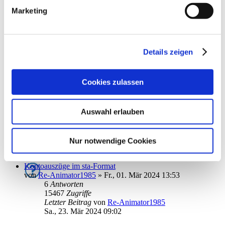
9289
Zugriffe
Marketing
Letzter Beitrag
von
DirkRasmussen
Mo., 10. Jun 2024 11:57
Liste zu Sammelüberweisungen
von
SteffenL
»
Fr., 12. Apr 2024 08:57
Details zeigen
1
Antworten
10196
Zugriffe
Letzter Beitrag
von
ebi_f
Cookies zulassen
Fr., 12. Apr 2024 15:23
Auslandsüberweisung | Fehlende Angaben & Funktionen
Auswahl erlauben
von
Rollator
»
Do., 28. Mär 2024 14:13
3
Antworten
12684
Zugriffe
Letzter Beitrag
von
Rollator
Nur notwendige Cookies
Di., 02. Apr 2024 09:22
Kontoauszüge im sta-Format
von
Re-Animator1985
»
Fr., 01. Mär 2024 13:53
6
Antworten
15467
Zugriffe
Letzter Beitrag
von
Re-Animator1985
Sa., 23. Mär 2024 09:02