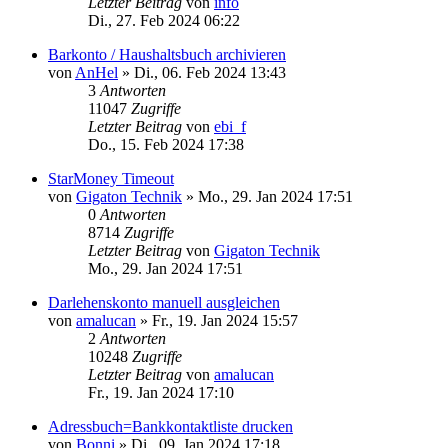
Letzter Beitrag
von
info
Di., 27. Feb 2024 06:22
Barkonto / Haushaltsbuch archivieren
von
AnHel
»
Di., 06. Feb 2024 13:43
3
Antworten
11047
Zugriffe
Letzter Beitrag
von
ebi_f
Do., 15. Feb 2024 17:38
StarMoney Timeout
von
Gigaton Technik
»
Mo., 29. Jan 2024 17:51
0
Antworten
8714
Zugriffe
Letzter Beitrag
von
Gigaton Technik
Mo., 29. Jan 2024 17:51
Darlehenskonto manuell ausgleichen
von
amalucan
»
Fr., 19. Jan 2024 15:57
2
Antworten
10248
Zugriffe
Letzter Beitrag
von
amalucan
Fr., 19. Jan 2024 17:10
Adressbuch=Bankkontaktliste drucken
von
Bonni
»
Di., 09. Jan 2024 17:18