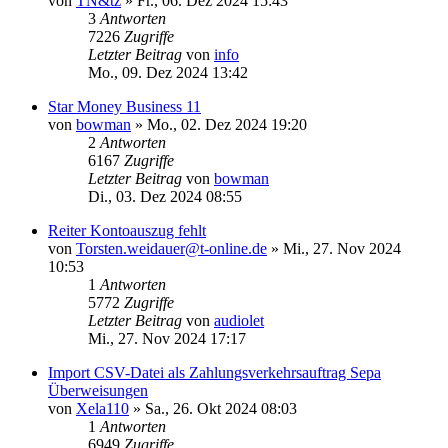
von
TN&tz
»
Fr., 06. Dez 2024 15:43
3
Antworten
7226
Zugriffe
Letzter Beitrag
von
info
Mo., 09. Dez 2024 13:42
Star Money Business 11
von
bowman
»
Mo., 02. Dez 2024 19:20
2
Antworten
6167
Zugriffe
Letzter Beitrag
von
bowman
Di., 03. Dez 2024 08:55
Reiter Kontoauszug fehlt
von
Torsten.weidauer@t-online.de
»
Mi., 27. Nov 2024
10:53
1
Antworten
5772
Zugriffe
Letzter Beitrag
von
audiolet
Mi., 27. Nov 2024 17:17
Import CSV-Datei als Zahlungsverkehrsauftrag Sepa
Überweisungen
von
Xela110
»
Sa., 26. Okt 2024 08:03
1
Antworten
6949
Zugriffe