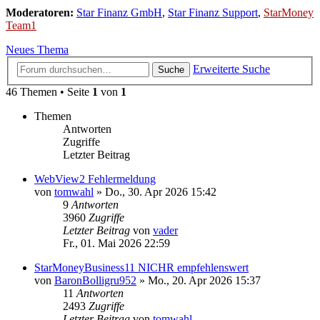
Moderatoren:
Star Finanz GmbH
,
Star Finanz Support
,
StarMoney
Team1
Neues Thema
Erweiterte Suche
Suche
46 Themen • Seite
1
von
1
Themen
Antworten
Zugriffe
Letzter Beitrag
WebView2 Fehlermeldung
von
tomwahl
»
Do., 30. Apr 2026 15:42
9
Antworten
3960
Zugriffe
Letzter Beitrag
von
vader
Fr., 01. Mai 2026 22:59
StarMoneyBusiness11 NICHR empfehlenswert
von
BaronBolligru952
»
Mo., 20. Apr 2026 15:37
11
Antworten
2493
Zugriffe
Letzter Beitrag
von
tomwahl