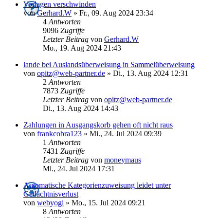
Vorlagen verschwinden
von
Gerhard.W
»
Fr., 09. Aug 2024 23:34
4
Antworten
9096
Zugriffe
Letzter Beitrag
von
Gerhard.W
Mo., 19. Aug 2024 21:43
lande bei Auslandsüberweisung in Sammelüberweisung
von
opitz@web-partner.de
»
Di., 13. Aug 2024 12:31
2
Antworten
7873
Zugriffe
Letzter Beitrag
von
opitz@web-partner.de
Di., 13. Aug 2024 14:43
Zahlungen in Ausgangskorb gehen oft nicht raus
von
frankcobra123
»
Mi., 24. Jul 2024 09:39
1
Antworten
7431
Zugriffe
Letzter Beitrag
von
moneymaus
Mi., 24. Jul 2024 17:31
Automatische Kategorienzuweisung leidet unter
Gedächtnisverlust
von
webyogi
»
Mo., 15. Jul 2024 09:21
8
Antworten