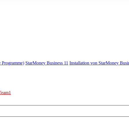
e Programme)
StarMoney Business 11
Installation von StarMoney Busi
Team1