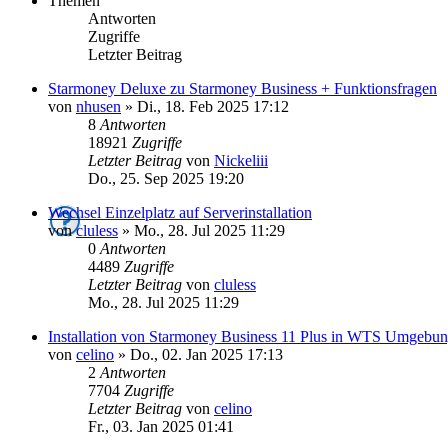
Themen
Antworten
Zugriffe
Letzter Beitrag
Starmoney Deluxe zu Starmoney Business + Funktionsfragen
von
nhusen
»
Di., 18. Feb 2025 17:12
8
Antworten
18921
Zugriffe
Letzter Beitrag
von
Nickeliii
Do., 25. Sep 2025 19:20
Wechsel Einzelplatz auf Serverinstallation
von
cluless
»
Mo., 28. Jul 2025 11:29
0
Antworten
4489
Zugriffe
Letzter Beitrag
von
cluless
Mo., 28. Jul 2025 11:29
Installation von Starmoney Business 11 Plus in WTS Umgebu
von
celino
»
Do., 02. Jan 2025 17:13
2
Antworten
7704
Zugriffe
Letzter Beitrag
von
celino
Fr., 03. Jan 2025 01:41