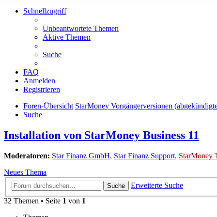
Schnellzugriff
Unbeantwortete Themen
Aktive Themen
Suche
FAQ
Anmelden
Registrieren
Foren-Übersicht
StarMoney Vorgängerversionen (abgekündigt
Suche
Installation von StarMoney Business 11
Moderatoren:
Star Finanz GmbH
,
Star Finanz Support
,
StarMoney 
Neues Thema
Erweiterte Suche
Suche
32 Themen • Seite
1
von
1