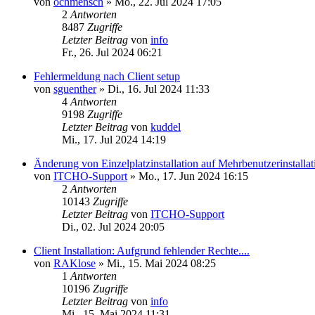
von
ochmensch
»
Mo., 22. Jul 2024 17:05
2
Antworten
8487
Zugriffe
Letzter Beitrag
von
info
Fr., 26. Jul 2024 06:21
Fehlermeldung nach Client setup
von
sguenther
»
Di., 16. Jul 2024 11:33
4
Antworten
9198
Zugriffe
Letzter Beitrag
von
kuddel
Mi., 17. Jul 2024 14:19
Änderung von Einzelplatzinstallation auf Mehrbenutzerinstallat
von
ITCHO-Support
»
Mo., 17. Jun 2024 16:15
2
Antworten
10143
Zugriffe
Letzter Beitrag
von
ITCHO-Support
Di., 02. Jul 2024 20:05
Client Installation: Aufgrund fehlender Rechte....
von
RAKlose
»
Mi., 15. Mai 2024 08:25
1
Antworten
10196
Zugriffe
Letzter Beitrag
von
info
Mi., 15. Mai 2024 11:31