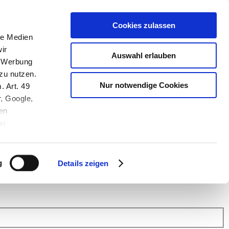
Cookies zulassen
le Medien
ir
Auswahl erlauben
, Werbung
zu nutzen.
Nur notwendige Cookies
. Art. 49
r, Google,
en
au
 (Link s.u.).
ach: Kunden helfen Kunden. Erfahren Sie im Austausch mit anderen
eiter.
g
Details zeigen
 Finanz Support
.