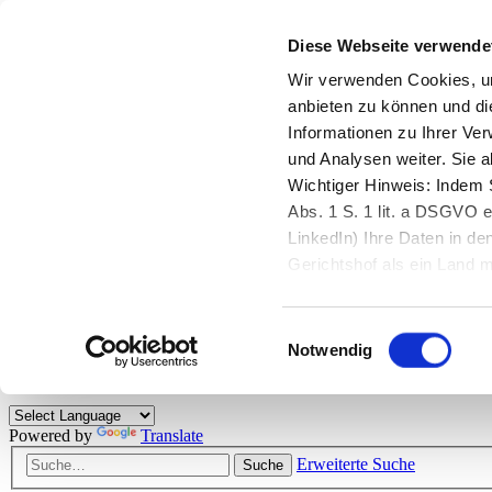
Diese Webseite verwende
Zurück zu StarMoney.de
Login Kundenbereich
Wir verwenden Cookies, um
anbieten zu können und di
Zurück zu StarMoney.de
Informationen zu Ihrer Ve
Login Kundenbereich
und Analysen weiter. Sie 
Zum Inhalt
Wichtiger Hinweis: Indem S
☰
Abs. 1 S. 1 lit. a DSGVO e
LinkedIn) Ihre Daten in 
Herzlich willkommen!
Gerichtshof als ein Land
eingeschätzt. Mehr Informa
Das StarMoney-Forum ist ein Diskussionsforum rund um unsere Prod
Einwilligungsauswahl
Kunden viele nützliche Hilfestellungen und interessante Tipps und Tri
Notwendig
Hinweise: Bitte beachten Sie unsere
Netiquette/Benimmregeln
. Bei S
Powered by
Translate
Erweiterte Suche
Suche