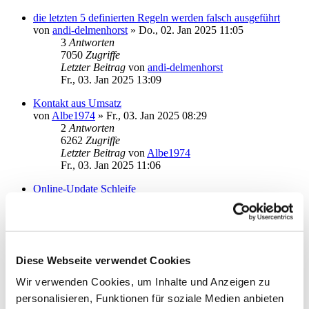
die letzten 5 definierten Regeln werden falsch ausgeführt
von
andi-delmenhorst
»
Do., 02. Jan 2025 11:05
3
Antworten
7050
Zugriffe
Letzter Beitrag
von
andi-delmenhorst
Fr., 03. Jan 2025 13:09
Kontakt aus Umsatz
von
Albe1974
»
Fr., 03. Jan 2025 08:29
2
Antworten
6262
Zugriffe
Letzter Beitrag
von
Albe1974
Fr., 03. Jan 2025 11:06
Online-Update Schleife
von
Klimbim
»
Fr., 20. Dez 2024 12:43
0
Antworten
5799
Zugriffe
Letzter Beitrag
von
Klimbim
Fr., 20. Dez 2024 12:43
Diese Webseite verwendet Cookies
Umsatzabfrage per STA/MT940 statt CAMT?
Wir verwenden Cookies, um Inhalte und Anzeigen zu
von
rhaeusler
»
Mo., 08. Jul 2024 13:53
personalisieren, Funktionen für soziale Medien anbieten
3
Antworten