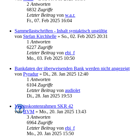
2
Antworten
6832
Zugriffe
Letzter Beitrag
von
w.a.r.
Fr., 07. Feb 2025 16:04
Sammellastschriften - Inhalt syntaktisch ungültig
von
Stefan Kirchhelle
»
So., 02. Feb 2025 20:31
1
Antworten
6227
Zugriffe
Letzter Beitrag
von
ebi_f
Mo., 03. Feb 2025 10:50
Bankdaten der überweisenden Bank werden nicht angezeigt
von
Pyradur
»
Di., 28. Jan 2025 12:40
1
Antworten
6104
Zugriffe
Letzter Beitrag
von
audiolet
Di., 28. Jan 2025 19:53
Vereinskontenrahmen SKR 42
von
BVM
»
Mo., 20. Jan 2025 13:43
3
Antworten
6964
Zugriffe
Letzter Beitrag
von
ebi_f
Mo., 20. Jan 2025 15:50