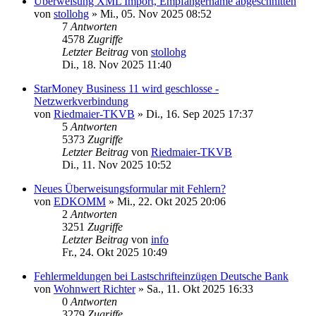
Überweisung XML Import, Empfängername abgeschnitten
von
stollohg
»
Mi., 05. Nov 2025 08:52
7
Antworten
4578
Zugriffe
Letzter Beitrag
von
stollohg
Di., 18. Nov 2025 11:40
StarMoney Business 11 wird geschlosse -
Netzwerkverbindung
von
Riedmaier-TKVB
»
Di., 16. Sep 2025 17:37
5
Antworten
5373
Zugriffe
Letzter Beitrag
von
Riedmaier-TKVB
Di., 11. Nov 2025 10:52
Neues Überweisungsformular mit Fehlern?
von
EDKOMM
»
Mi., 22. Okt 2025 20:06
2
Antworten
3251
Zugriffe
Letzter Beitrag
von
info
Fr., 24. Okt 2025 10:49
Fehlermeldungen bei Lastschrifteinzügen Deutsche Bank
von
Wohnwert Richter
»
Sa., 11. Okt 2025 16:33
0
Antworten
3279
Zugriffe