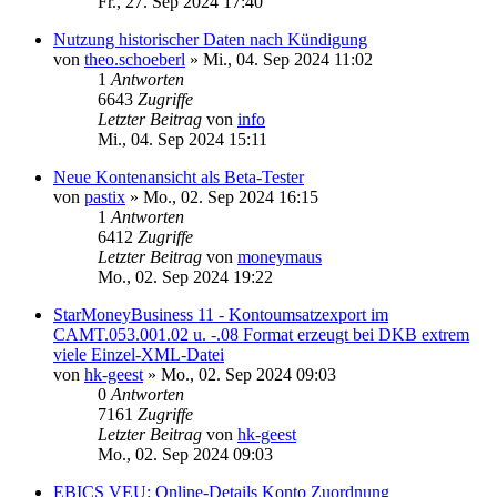
Fr., 27. Sep 2024 17:40
Nutzung historischer Daten nach Kündigung
von
theo.schoeberl
»
Mi., 04. Sep 2024 11:02
1
Antworten
6643
Zugriffe
Letzter Beitrag
von
info
Mi., 04. Sep 2024 15:11
Neue Kontenansicht als Beta-Tester
von
pastix
»
Mo., 02. Sep 2024 16:15
1
Antworten
6412
Zugriffe
Letzter Beitrag
von
moneymaus
Mo., 02. Sep 2024 19:22
StarMoneyBusiness 11 - Kontoumsatzexport im
CAMT.053.001.02 u. -.08 Format erzeugt bei DKB extrem
viele Einzel-XML-Datei
von
hk-geest
»
Mo., 02. Sep 2024 09:03
0
Antworten
7161
Zugriffe
Letzter Beitrag
von
hk-geest
Mo., 02. Sep 2024 09:03
EBICS VEU: Online-Details Konto Zuordnung