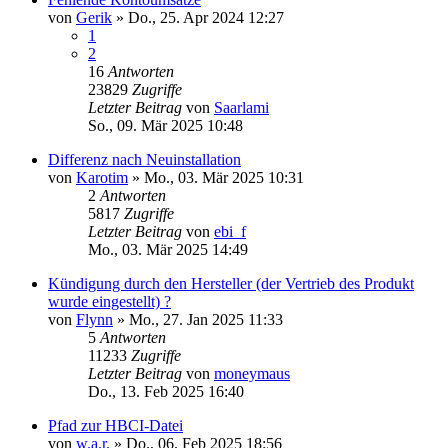
von
Gerik
»
Do., 25. Apr 2024 12:27
1
2
16
Antworten
23829
Zugriffe
Letzter Beitrag
von
Saarlami
So., 09. Mär 2025 10:48
Differenz nach Neuinstallation
von
Karotim
»
Mo., 03. Mär 2025 10:31
2
Antworten
5817
Zugriffe
Letzter Beitrag
von
ebi_f
Mo., 03. Mär 2025 14:49
Kündigung durch den Hersteller (der Vertrieb des Produkt
wurde eingestellt) ?
von
Flynn
»
Mo., 27. Jan 2025 11:33
5
Antworten
11233
Zugriffe
Letzter Beitrag
von
moneymaus
Do., 13. Feb 2025 16:40
Pfad zur HBCI-Datei
von
w.a.r.
»
Do., 06. Feb 2025 18:56