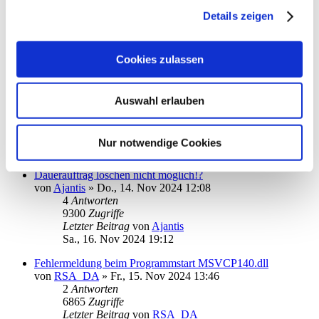
von
Ronald Kutter
»
Di., 19. Nov 2024 09:40
Details zeigen
1
Antworten
6469
Zugriffe
Letzter Beitrag
von
kuddel
Cookies zulassen
Di., 19. Nov 2024 12:43
Telefon-Support kann online erstellte Tickets nicht einsehen
von
Ronald Kutter
»
Di., 19. Nov 2024 09:46
Auswahl erlauben
1
Antworten
6685
Zugriffe
Letzter Beitrag
von
info
Nur notwendige Cookies
Di., 19. Nov 2024 11:40
Dauerauftrag löschen nicht möglich!?
von
Ajantis
»
Do., 14. Nov 2024 12:08
4
Antworten
9300
Zugriffe
Letzter Beitrag
von
Ajantis
Sa., 16. Nov 2024 19:12
Fehlermeldung beim Programmstart MSVCP140.dll
von
RSA_DA
»
Fr., 15. Nov 2024 13:46
2
Antworten
6865
Zugriffe
Letzter Beitrag
von
RSA_DA