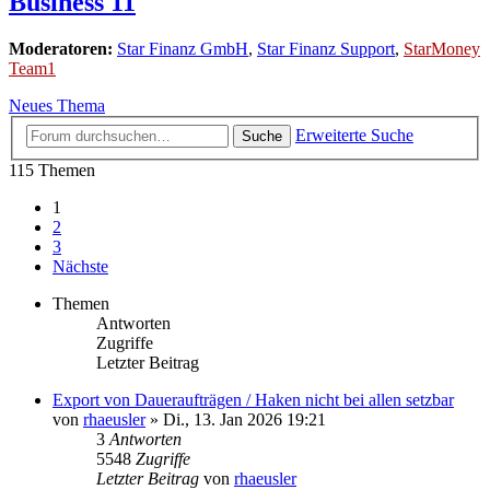
Business 11
Moderatoren:
Star Finanz GmbH
,
Star Finanz Support
,
StarMoney
Team1
Neues Thema
Erweiterte Suche
Suche
115 Themen
1
2
3
Nächste
Themen
Antworten
Zugriffe
Letzter Beitrag
Export von Daueraufträgen / Haken nicht bei allen setzbar
von
rhaeusler
»
Di., 13. Jan 2026 19:21
3
Antworten
5548
Zugriffe
Letzter Beitrag
von
rhaeusler