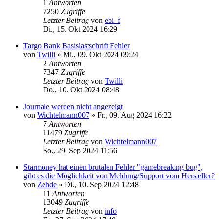
1
Antworten
7250
Zugriffe
Letzter Beitrag
von
ebi_f
Di., 15. Okt 2024 16:29
Targo Bank Basislastschrift Fehler
von
Twilli
»
Mi., 09. Okt 2024 09:24
2
Antworten
7347
Zugriffe
Letzter Beitrag
von
Twilli
Do., 10. Okt 2024 08:48
Journale werden nicht angezeigt
von
Wichtelmann007
»
Fr., 09. Aug 2024 16:22
7
Antworten
11479
Zugriffe
Letzter Beitrag
von
Wichtelmann007
So., 29. Sep 2024 11:56
Starmoney hat einen brutalen Fehler "gamebreaking bug",
gibt es die Möglichkeit von Meldung/Support vom Hersteller?
von
Zehde
»
Di., 10. Sep 2024 12:48
11
Antworten
13049
Zugriffe
Letzter Beitrag
von
info