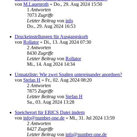
von
M.Lauenroth
»
Do., 29. Aug 2024 15:50
1
Antworten
7073
Zugriffe
Letzter Beitrag
von
info
Do., 29. Aug 2024 16:53
Druckeinstellungen für Ausgangskorb
von
Rollator
»
Di., 13. Aug 2024 07:30
2
Antworten
8430
Zugriffe
Letzter Beitrag
von
Rollator
Mi., 14. Aug 2024 14:34
Umsatzliste: Wie zwei Spalten untereinander anordnen?
von
Stefan H
»
Fr., 02. Aug 2024 08:20
2
Antworten
7875
Zugriffe
Letzter Beitrag
von
Stefan H
Sa., 03. Aug 2024 13:28
Speicherort für EBICS Datei ändern
von
info@number-one.de
»
Mi., 31. Jul 2024 13:59
2
Antworten
8427
Zugriffe
Letzter Beitrag
von
info@number-one.de