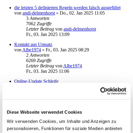
die letzten 5 definierten Regeln werden falsch ausgeführt
von
andi-delmenhorst
»
Do., 02. Jan 2025 11:05
3
Antworten
7062
Zugriffe
Letzter Beitrag
von
andi-delmenhorst
Fr., 03. Jan 2025 13:09
Kontakt aus Umsatz
von
Albe1974
»
Fr., 03. Jan 2025 08:29
2
Antworten
6269
Zugriffe
Letzter Beitrag
von
Albe1974
Fr., 03. Jan 2025 11:06
Online-Update Schleife
von
Klimbim
»
Fr., 20. Dez 2024 12:43
0
Antworten
5808
Zugriffe
Letzter Beitrag
von
Klimbim
Fr., 20. Dez 2024 12:43
Diese Webseite verwendet Cookies
Umsatzabfrage per STA/MT940 statt CAMT?
Wir verwenden Cookies, um Inhalte und Anzeigen zu
von
rhaeusler
»
Mo., 08. Jul 2024 13:53
personalisieren, Funktionen für soziale Medien anbieten
3
Antworten