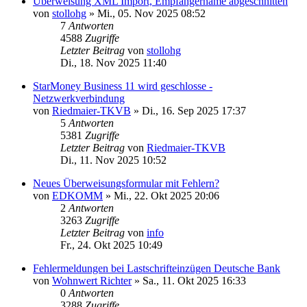
Überweisung XML Import, Empfängername abgeschnitten
von
stollohg
»
Mi., 05. Nov 2025 08:52
7
Antworten
4588
Zugriffe
Letzter Beitrag
von
stollohg
Di., 18. Nov 2025 11:40
StarMoney Business 11 wird geschlosse -
Netzwerkverbindung
von
Riedmaier-TKVB
»
Di., 16. Sep 2025 17:37
5
Antworten
5381
Zugriffe
Letzter Beitrag
von
Riedmaier-TKVB
Di., 11. Nov 2025 10:52
Neues Überweisungsformular mit Fehlern?
von
EDKOMM
»
Mi., 22. Okt 2025 20:06
2
Antworten
3263
Zugriffe
Letzter Beitrag
von
info
Fr., 24. Okt 2025 10:49
Fehlermeldungen bei Lastschrifteinzügen Deutsche Bank
von
Wohnwert Richter
»
Sa., 11. Okt 2025 16:33
0
Antworten
3288
Zugriffe