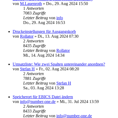
von
M.Lauenroth
»
Do., 29. Aug 2024 15:50
1
Antworten
7083
Zugriffe
Letzter Beitrag
von
info
Do., 29. Aug 2024 16:53
Druckeinstellungen für Ausgangskorb
von
Rollator
»
Di., 13. Aug 2024 07:30
2
Antworten
8435
Zugriffe
Letzter Beitrag
von
Rollator
Mi., 14. Aug 2024 14:34
Umsatzliste: Wie zwei Spalten untereinander anordnen?
von
Stefan H
»
Fr., 02. Aug 2024 08:20
2
Antworten
7881
Zugriffe
Letzter Beitrag
von
Stefan H
Sa., 03. Aug 2024 13:28
Speicherort für EBICS Datei ändern
von
info@number-one.de
»
Mi., 31. Jul 2024 13:59
2
Antworten
8433
Zugriffe
Letzter Beitrag
von
info@number-one.de