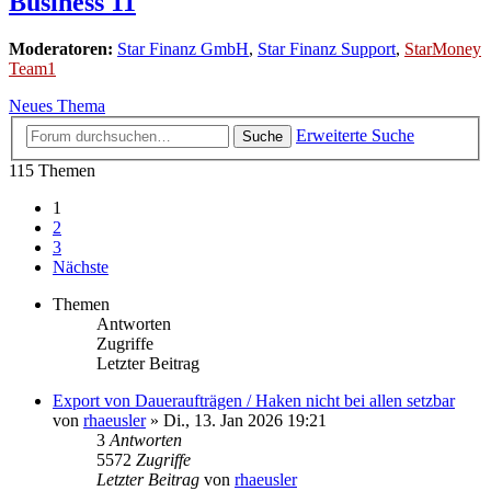
Business 11
Moderatoren:
Star Finanz GmbH
,
Star Finanz Support
,
StarMoney
Team1
Neues Thema
Erweiterte Suche
Suche
115 Themen
1
2
3
Nächste
Themen
Antworten
Zugriffe
Letzter Beitrag
Export von Daueraufträgen / Haken nicht bei allen setzbar
von
rhaeusler
»
Di., 13. Jan 2026 19:21
3
Antworten
5572
Zugriffe
Letzter Beitrag
von
rhaeusler