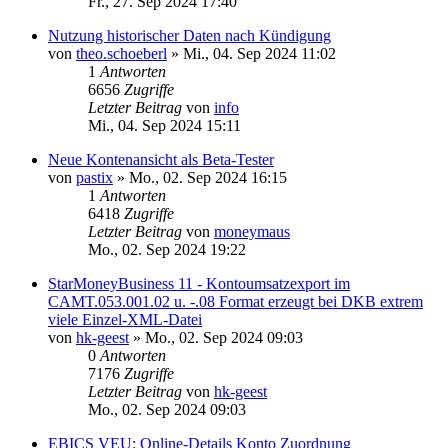
Fr., 27. Sep 2024 17:40
Nutzung historischer Daten nach Kündigung
von
theo.schoeberl
»
Mi., 04. Sep 2024 11:02
1
Antworten
6656
Zugriffe
Letzter Beitrag
von
info
Mi., 04. Sep 2024 15:11
Neue Kontenansicht als Beta-Tester
von
pastix
»
Mo., 02. Sep 2024 16:15
1
Antworten
6418
Zugriffe
Letzter Beitrag
von
moneymaus
Mo., 02. Sep 2024 19:22
StarMoneyBusiness 11 - Kontoumsatzexport im
CAMT.053.001.02 u. -.08 Format erzeugt bei DKB extrem
viele Einzel-XML-Datei
von
hk-geest
»
Mo., 02. Sep 2024 09:03
0
Antworten
7176
Zugriffe
Letzter Beitrag
von
hk-geest
Mo., 02. Sep 2024 09:03
EBICS VEU: Online-Details Konto Zuordnung