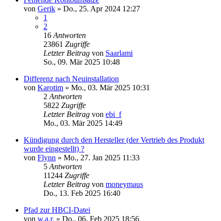
von
Gerik
»
Do., 25. Apr 2024 12:27
1
2
16
Antworten
23861
Zugriffe
Letzter Beitrag
von
Saarlami
So., 09. Mär 2025 10:48
Differenz nach Neuinstallation
von
Karotim
»
Mo., 03. Mär 2025 10:31
2
Antworten
5822
Zugriffe
Letzter Beitrag
von
ebi_f
Mo., 03. Mär 2025 14:49
Kündigung durch den Hersteller (der Vertrieb des Produkt
wurde eingestellt) ?
von
Flynn
»
Mo., 27. Jan 2025 11:33
5
Antworten
11244
Zugriffe
Letzter Beitrag
von
moneymaus
Do., 13. Feb 2025 16:40
Pfad zur HBCI-Datei
von
w.a.r.
»
Do., 06. Feb 2025 18:56