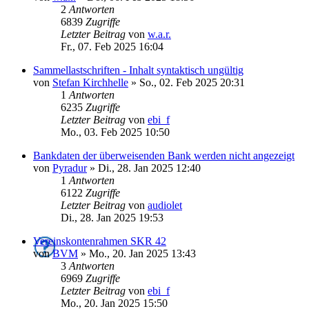
2
Antworten
6839
Zugriffe
Letzter Beitrag
von
w.a.r.
Fr., 07. Feb 2025 16:04
Sammellastschriften - Inhalt syntaktisch ungültig
von
Stefan Kirchhelle
»
So., 02. Feb 2025 20:31
1
Antworten
6235
Zugriffe
Letzter Beitrag
von
ebi_f
Mo., 03. Feb 2025 10:50
Bankdaten der überweisenden Bank werden nicht angezeigt
von
Pyradur
»
Di., 28. Jan 2025 12:40
1
Antworten
6122
Zugriffe
Letzter Beitrag
von
audiolet
Di., 28. Jan 2025 19:53
Vereinskontenrahmen SKR 42
von
BVM
»
Mo., 20. Jan 2025 13:43
3
Antworten
6969
Zugriffe
Letzter Beitrag
von
ebi_f
Mo., 20. Jan 2025 15:50