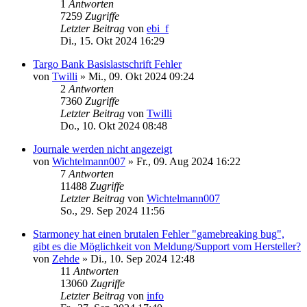
1
Antworten
7259
Zugriffe
Letzter Beitrag
von
ebi_f
Di., 15. Okt 2024 16:29
Targo Bank Basislastschrift Fehler
von
Twilli
»
Mi., 09. Okt 2024 09:24
2
Antworten
7360
Zugriffe
Letzter Beitrag
von
Twilli
Do., 10. Okt 2024 08:48
Journale werden nicht angezeigt
von
Wichtelmann007
»
Fr., 09. Aug 2024 16:22
7
Antworten
11488
Zugriffe
Letzter Beitrag
von
Wichtelmann007
So., 29. Sep 2024 11:56
Starmoney hat einen brutalen Fehler "gamebreaking bug",
gibt es die Möglichkeit von Meldung/Support vom Hersteller?
von
Zehde
»
Di., 10. Sep 2024 12:48
11
Antworten
13060
Zugriffe
Letzter Beitrag
von
info