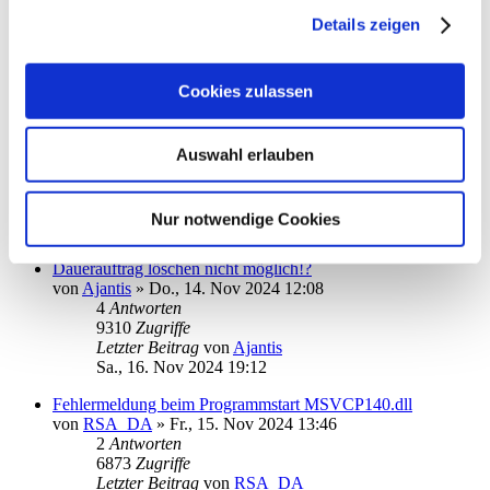
von
Ronald Kutter
»
Di., 19. Nov 2024 09:40
Details zeigen
1
Antworten
6476
Zugriffe
Letzter Beitrag
von
kuddel
Cookies zulassen
Di., 19. Nov 2024 12:43
Telefon-Support kann online erstellte Tickets nicht einsehen
von
Ronald Kutter
»
Di., 19. Nov 2024 09:46
Auswahl erlauben
1
Antworten
6698
Zugriffe
Letzter Beitrag
von
info
Nur notwendige Cookies
Di., 19. Nov 2024 11:40
Dauerauftrag löschen nicht möglich!?
von
Ajantis
»
Do., 14. Nov 2024 12:08
4
Antworten
9310
Zugriffe
Letzter Beitrag
von
Ajantis
Sa., 16. Nov 2024 19:12
Fehlermeldung beim Programmstart MSVCP140.dll
von
RSA_DA
»
Fr., 15. Nov 2024 13:46
2
Antworten
6873
Zugriffe
Letzter Beitrag
von
RSA_DA