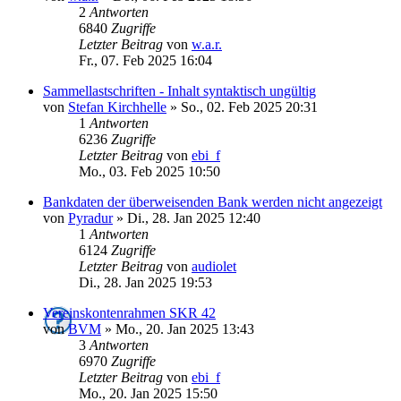
2
Antworten
6840
Zugriffe
Letzter Beitrag
von
w.a.r.
Fr., 07. Feb 2025 16:04
Sammellastschriften - Inhalt syntaktisch ungültig
von
Stefan Kirchhelle
»
So., 02. Feb 2025 20:31
1
Antworten
6236
Zugriffe
Letzter Beitrag
von
ebi_f
Mo., 03. Feb 2025 10:50
Bankdaten der überweisenden Bank werden nicht angezeigt
von
Pyradur
»
Di., 28. Jan 2025 12:40
1
Antworten
6124
Zugriffe
Letzter Beitrag
von
audiolet
Di., 28. Jan 2025 19:53
Vereinskontenrahmen SKR 42
von
BVM
»
Mo., 20. Jan 2025 13:43
3
Antworten
6970
Zugriffe
Letzter Beitrag
von
ebi_f
Mo., 20. Jan 2025 15:50