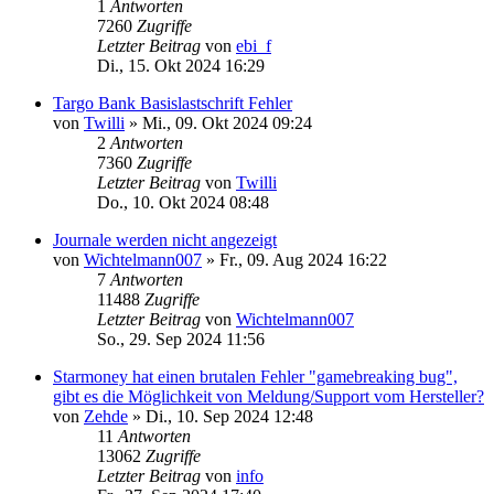
1
Antworten
7260
Zugriffe
Letzter Beitrag
von
ebi_f
Di., 15. Okt 2024 16:29
Targo Bank Basislastschrift Fehler
von
Twilli
»
Mi., 09. Okt 2024 09:24
2
Antworten
7360
Zugriffe
Letzter Beitrag
von
Twilli
Do., 10. Okt 2024 08:48
Journale werden nicht angezeigt
von
Wichtelmann007
»
Fr., 09. Aug 2024 16:22
7
Antworten
11488
Zugriffe
Letzter Beitrag
von
Wichtelmann007
So., 29. Sep 2024 11:56
Starmoney hat einen brutalen Fehler "gamebreaking bug",
gibt es die Möglichkeit von Meldung/Support vom Hersteller?
von
Zehde
»
Di., 10. Sep 2024 12:48
11
Antworten
13062
Zugriffe
Letzter Beitrag
von
info