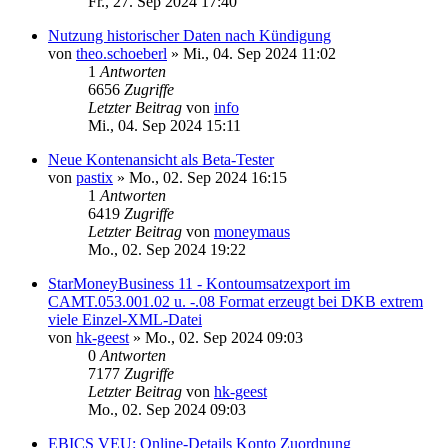
Fr., 27. Sep 2024 17:40
Nutzung historischer Daten nach Kündigung
von
theo.schoeberl
»
Mi., 04. Sep 2024 11:02
1
Antworten
6656
Zugriffe
Letzter Beitrag
von
info
Mi., 04. Sep 2024 15:11
Neue Kontenansicht als Beta-Tester
von
pastix
»
Mo., 02. Sep 2024 16:15
1
Antworten
6419
Zugriffe
Letzter Beitrag
von
moneymaus
Mo., 02. Sep 2024 19:22
StarMoneyBusiness 11 - Kontoumsatzexport im
CAMT.053.001.02 u. -.08 Format erzeugt bei DKB extrem
viele Einzel-XML-Datei
von
hk-geest
»
Mo., 02. Sep 2024 09:03
0
Antworten
7177
Zugriffe
Letzter Beitrag
von
hk-geest
Mo., 02. Sep 2024 09:03
EBICS VEU: Online-Details Konto Zuordnung