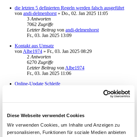
die letzten 5 definierten Regeln werden falsch ausgeführt
von
andi-delmenhorst
»
Do., 02. Jan 2025 11:05
3
Antworten
7062
Zugriffe
Letzter Beitrag
von
andi-delmenhorst
Fr., 03. Jan 2025 13:09
Kontakt aus Umsatz
von
Albe1974
»
Fr., 03. Jan 2025 08:29
2
Antworten
6270
Zugriffe
Letzter Beitrag
von
Albe1974
Fr., 03. Jan 2025 11:06
Online-Update Schleife
von
Klimbim
»
Fr., 20. Dez 2024 12:43
0
Antworten
5809
Zugriffe
Letzter Beitrag
von
Klimbim
Fr., 20. Dez 2024 12:43
Diese Webseite verwendet Cookies
Umsatzabfrage per STA/MT940 statt CAMT?
Wir verwenden Cookies, um Inhalte und Anzeigen zu
von
rhaeusler
»
Mo., 08. Jul 2024 13:53
personalisieren, Funktionen für soziale Medien anbieten
3
Antworten