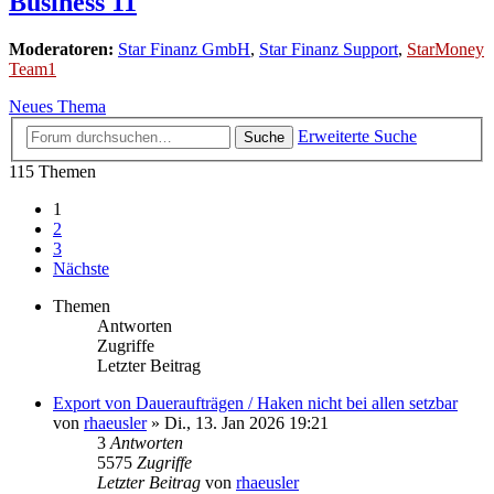
Business 11
Moderatoren:
Star Finanz GmbH
,
Star Finanz Support
,
StarMoney
Team1
Neues Thema
Erweiterte Suche
Suche
115 Themen
1
2
3
Nächste
Themen
Antworten
Zugriffe
Letzter Beitrag
Export von Daueraufträgen / Haken nicht bei allen setzbar
von
rhaeusler
»
Di., 13. Jan 2026 19:21
3
Antworten
5575
Zugriffe
Letzter Beitrag
von
rhaeusler