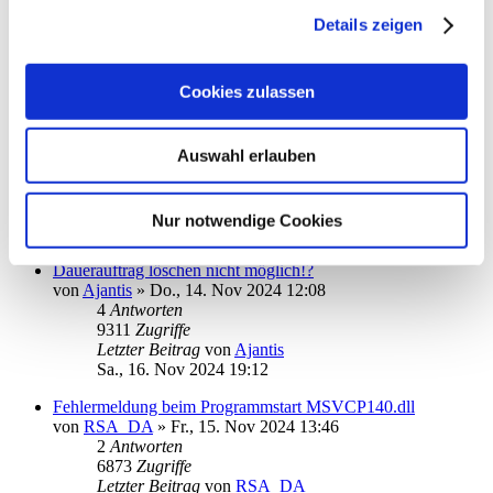
von
Ronald Kutter
»
Di., 19. Nov 2024 09:40
Details zeigen
1
Antworten
6476
Zugriffe
Letzter Beitrag
von
kuddel
Cookies zulassen
Di., 19. Nov 2024 12:43
Telefon-Support kann online erstellte Tickets nicht einsehen
von
Ronald Kutter
»
Di., 19. Nov 2024 09:46
Auswahl erlauben
1
Antworten
6698
Zugriffe
Letzter Beitrag
von
info
Nur notwendige Cookies
Di., 19. Nov 2024 11:40
Dauerauftrag löschen nicht möglich!?
von
Ajantis
»
Do., 14. Nov 2024 12:08
4
Antworten
9311
Zugriffe
Letzter Beitrag
von
Ajantis
Sa., 16. Nov 2024 19:12
Fehlermeldung beim Programmstart MSVCP140.dll
von
RSA_DA
»
Fr., 15. Nov 2024 13:46
2
Antworten
6873
Zugriffe
Letzter Beitrag
von
RSA_DA