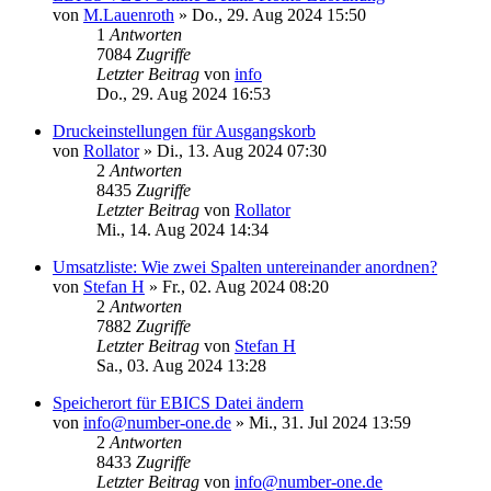
von
M.Lauenroth
»
Do., 29. Aug 2024 15:50
1
Antworten
7084
Zugriffe
Letzter Beitrag
von
info
Do., 29. Aug 2024 16:53
Druckeinstellungen für Ausgangskorb
von
Rollator
»
Di., 13. Aug 2024 07:30
2
Antworten
8435
Zugriffe
Letzter Beitrag
von
Rollator
Mi., 14. Aug 2024 14:34
Umsatzliste: Wie zwei Spalten untereinander anordnen?
von
Stefan H
»
Fr., 02. Aug 2024 08:20
2
Antworten
7882
Zugriffe
Letzter Beitrag
von
Stefan H
Sa., 03. Aug 2024 13:28
Speicherort für EBICS Datei ändern
von
info@number-one.de
»
Mi., 31. Jul 2024 13:59
2
Antworten
8433
Zugriffe
Letzter Beitrag
von
info@number-one.de