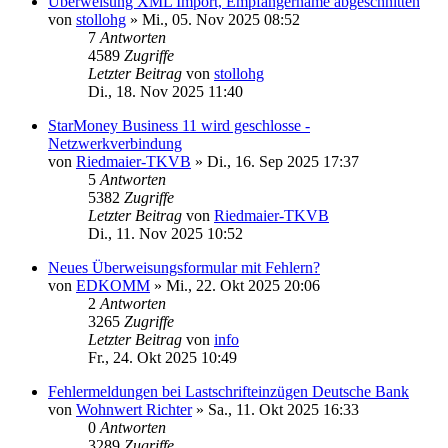
Überweisung XML Import, Empfängername abgeschnitten
von
stollohg
»
Mi., 05. Nov 2025 08:52
7
Antworten
4589
Zugriffe
Letzter Beitrag
von
stollohg
Di., 18. Nov 2025 11:40
StarMoney Business 11 wird geschlosse -
Netzwerkverbindung
von
Riedmaier-TKVB
»
Di., 16. Sep 2025 17:37
5
Antworten
5382
Zugriffe
Letzter Beitrag
von
Riedmaier-TKVB
Di., 11. Nov 2025 10:52
Neues Überweisungsformular mit Fehlern?
von
EDKOMM
»
Mi., 22. Okt 2025 20:06
2
Antworten
3265
Zugriffe
Letzter Beitrag
von
info
Fr., 24. Okt 2025 10:49
Fehlermeldungen bei Lastschrifteinzügen Deutsche Bank
von
Wohnwert Richter
»
Sa., 11. Okt 2025 16:33
0
Antworten
3289
Zugriffe