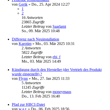
von
Gerik
»
Do., 25. Apr 2024 12:27
1
2
16
Antworten
23865
Zugriffe
Letzter Beitrag
von
Saarlami
So., 09. Mär 2025 10:48
Differenz nach Neuinstallation
von
Karotim
»
Mo., 03. Mär 2025 10:31
2
Antworten
5822
Zugriffe
Letzter Beitrag
von
ebi_f
Mo., 03. Mär 2025 14:49
Kündigung durch den Hersteller (der Vertrieb des Produkt
wurde eingestellt) ?
von
Flynn
»
Mo., 27. Jan 2025 11:33
5
Antworten
11245
Zugriffe
Letzter Beitrag
von
moneymaus
Do., 13. Feb 2025 16:40
Pfad zur HBCI-Datei
von
w.a.r.
»
Do., 06. Feb 2025 18:56