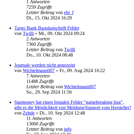
1
Antworten
7259
Zugriffe
Letzter Beitrag
von
ebi_f
Di., 15. Okt 2024 16:29
Targo Bank Basislastschrift Fehler
von
Twilli
»
Mi., 09. Okt 2024 09:24
2
Antworten
7360
Zugriffe
Letzter Beitrag
von
Twilli
Do., 10. Okt 2024 08:48
Journale werden nicht angezeigt
von
Wichtelmann007
»
Fr., 09. Aug 2024 16:22
7
Antworten
11488
Zugriffe
Letzter Beitrag
von
Wichtelmann007
So., 29. Sep 2024 11:56
Starmoney hat einen brutalen Fehler "gamebreaking bug",
gibt es die Möglichkeit von Meldung/Support vom Hersteller?
von
Zehde
»
Di., 10. Sep 2024 12:48
11
Antworten
13060
Zugriffe
Letzter Beitrag
von
info