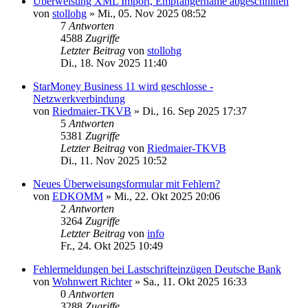
Überweisung XML Import, Empfängername abgeschnitten
von
stollohg
»
Mi., 05. Nov 2025 08:52
7
Antworten
4588
Zugriffe
Letzter Beitrag
von
stollohg
Di., 18. Nov 2025 11:40
StarMoney Business 11 wird geschlosse -
Netzwerkverbindung
von
Riedmaier-TKVB
»
Di., 16. Sep 2025 17:37
5
Antworten
5381
Zugriffe
Letzter Beitrag
von
Riedmaier-TKVB
Di., 11. Nov 2025 10:52
Neues Überweisungsformular mit Fehlern?
von
EDKOMM
»
Mi., 22. Okt 2025 20:06
2
Antworten
3264
Zugriffe
Letzter Beitrag
von
info
Fr., 24. Okt 2025 10:49
Fehlermeldungen bei Lastschrifteinzügen Deutsche Bank
von
Wohnwert Richter
»
Sa., 11. Okt 2025 16:33
0
Antworten
3288
Zugriffe