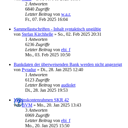
2
Antworten
6840
Zugriffe
Letzter Beitrag
von
w.a.r.
Fr., 07. Feb 2025 16:04
Sammellastschriften - Inhalt syntaktisch ungültig
von
Stefan Kirchhelle
»
So., 02. Feb 2025 20:31
1
Antworten
6236
Zugriffe
Letzter Beitrag
von
ebi_f
Mo., 03. Feb 2025 10:50
Bankdaten der überweisenden Bank werden nicht angezeigt
von
Pyradur
»
Di., 28. Jan 2025 12:40
1
Antworten
6123
Zugriffe
Letzter Beitrag
von
audiolet
Di., 28. Jan 2025 19:53
Vereinskontenrahmen SKR 42
von
BVM
»
Mo., 20. Jan 2025 13:43
3
Antworten
6969
Zugriffe
Letzter Beitrag
von
ebi_f
Mo., 20. Jan 2025 15:50