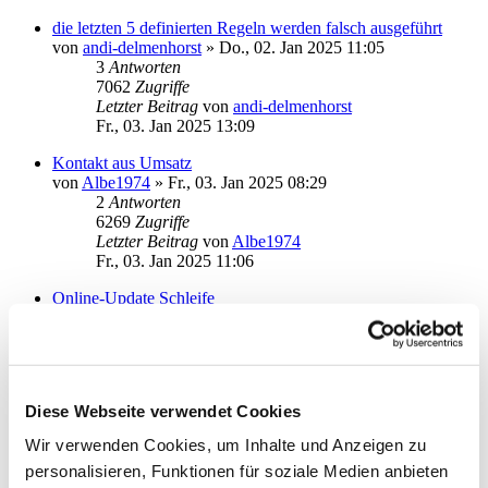
die letzten 5 definierten Regeln werden falsch ausgeführt
von
andi-delmenhorst
»
Do., 02. Jan 2025 11:05
3
Antworten
7062
Zugriffe
Letzter Beitrag
von
andi-delmenhorst
Fr., 03. Jan 2025 13:09
Kontakt aus Umsatz
von
Albe1974
»
Fr., 03. Jan 2025 08:29
2
Antworten
6269
Zugriffe
Letzter Beitrag
von
Albe1974
Fr., 03. Jan 2025 11:06
Online-Update Schleife
von
Klimbim
»
Fr., 20. Dez 2024 12:43
0
Antworten
5808
Zugriffe
Letzter Beitrag
von
Klimbim
Fr., 20. Dez 2024 12:43
Diese Webseite verwendet Cookies
Umsatzabfrage per STA/MT940 statt CAMT?
Wir verwenden Cookies, um Inhalte und Anzeigen zu
von
rhaeusler
»
Mo., 08. Jul 2024 13:53
personalisieren, Funktionen für soziale Medien anbieten
3
Antworten