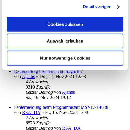
von
Ronald Kutter
»
Di., 19. Nov 2024 09:40
Details zeigen
1
Antworten
6476
Zugriffe
Letzter Beitrag
von
kuddel
Cookies zulassen
Di., 19. Nov 2024 12:43
Telefon-Support kann online erstellte Tickets nicht einsehen
von
Ronald Kutter
»
Di., 19. Nov 2024 09:46
Auswahl erlauben
1
Antworten
6698
Zugriffe
Letzter Beitrag
von
info
Nur notwendige Cookies
Di., 19. Nov 2024 11:40
Dauerauftrag löschen nicht möglich!?
von
Ajantis
»
Do., 14. Nov 2024 12:08
4
Antworten
9310
Zugriffe
Letzter Beitrag
von
Ajantis
Sa., 16. Nov 2024 19:12
Fehlermeldung beim Programmstart MSVCP140.dll
von
RSA_DA
»
Fr., 15. Nov 2024 13:46
2
Antworten
6873
Zugriffe
Letzter Beitrag
von
RSA_DA