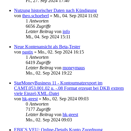
Fr., 27. Sep 2024 17:40
Nutzung historischer Daten nach Kündigung
von
theo.schoeberl
»
Mi., 04. Sep 2024 11:02
1
Antworten
6656
Zugriffe
Letzter Beitrag
von
info
Mi., 04. Sep 2024 15:11
Neue Kontenansicht als Beta-Tester
von
pastix
»
Mo., 02. Sep 2024 16:15
1
Antworten
6419
Zugriffe
Letzter Beitrag
von
moneymaus
Mo., 02. Sep 2024 19:22
StarMoneyBusiness 11 - Kontoumsatzexport im
CAMT.053.001.02 u. -.08 Format erzeugt bei DKB extrem
viele Einzel-XML-Datei
von
hk-geest
»
Mo., 02. Sep 2024 09:03
0
Antworten
7177
Zugriffe
Letzter Beitrag
von
hk-geest
Mo., 02. Sep 2024 09:03
EBICS VEU: Online-Details Konto Zuordnung