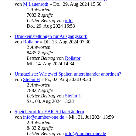
von
M.Lauenroth
»
Do., 29. Aug 2024 15:50
1
Antworten
7083
Zugriffe
Letzter Beitrag
von
info
Do., 29. Aug 2024 16:53
Druckeinstellungen für Ausgangskorb
von
Rollator
»
Di., 13. Aug 2024 07:30
2
Antworten
8435
Zugriffe
Letzter Beitrag
von
Rollator
Mi., 14. Aug 2024 14:34
Umsatzliste: Wie zwei Spalten untereinander anordnen?
von
Stefan H
»
Fr., 02. Aug 2024 08:20
2
Antworten
7882
Zugriffe
Letzter Beitrag
von
Stefan H
Sa., 03. Aug 2024 13:28
Speicherort für EBICS Datei ändern
von
info@number-one.de
»
Mi., 31. Jul 2024 13:59
2
Antworten
8433
Zugriffe
Letzter Beitrag
von
info@number-one.de