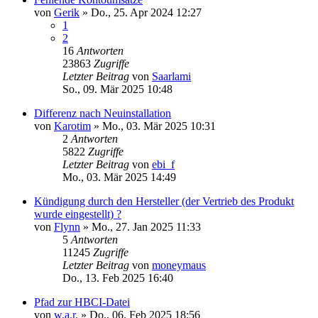
von
Gerik
»
Do., 25. Apr 2024 12:27
1
2
16
Antworten
23863
Zugriffe
Letzter Beitrag
von
Saarlami
So., 09. Mär 2025 10:48
Differenz nach Neuinstallation
von
Karotim
»
Mo., 03. Mär 2025 10:31
2
Antworten
5822
Zugriffe
Letzter Beitrag
von
ebi_f
Mo., 03. Mär 2025 14:49
Kündigung durch den Hersteller (der Vertrieb des Produkt
wurde eingestellt) ?
von
Flynn
»
Mo., 27. Jan 2025 11:33
5
Antworten
11245
Zugriffe
Letzter Beitrag
von
moneymaus
Do., 13. Feb 2025 16:40
Pfad zur HBCI-Datei
von
w.a.r.
»
Do., 06. Feb 2025 18:56