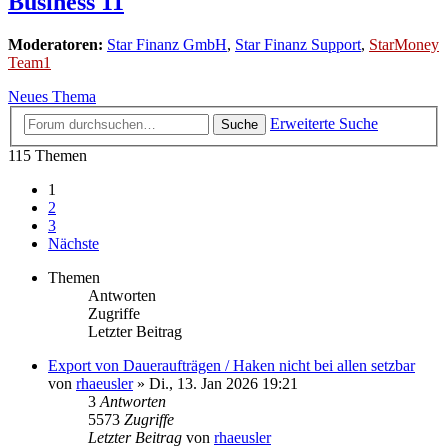
Business 11
Moderatoren:
Star Finanz GmbH
,
Star Finanz Support
,
StarMoney
Team1
Neues Thema
Erweiterte Suche
Suche
115 Themen
1
2
3
Nächste
Themen
Antworten
Zugriffe
Letzter Beitrag
Export von Daueraufträgen / Haken nicht bei allen setzbar
von
rhaeusler
»
Di., 13. Jan 2026 19:21
3
Antworten
5573
Zugriffe
Letzter Beitrag
von
rhaeusler