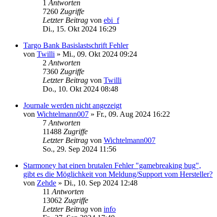
1
Antworten
7260
Zugriffe
Letzter Beitrag
von
ebi_f
Di., 15. Okt 2024 16:29
Targo Bank Basislastschrift Fehler
von
Twilli
»
Mi., 09. Okt 2024 09:24
2
Antworten
7360
Zugriffe
Letzter Beitrag
von
Twilli
Do., 10. Okt 2024 08:48
Journale werden nicht angezeigt
von
Wichtelmann007
»
Fr., 09. Aug 2024 16:22
7
Antworten
11488
Zugriffe
Letzter Beitrag
von
Wichtelmann007
So., 29. Sep 2024 11:56
Starmoney hat einen brutalen Fehler "gamebreaking bug",
gibt es die Möglichkeit von Meldung/Support vom Hersteller?
von
Zehde
»
Di., 10. Sep 2024 12:48
11
Antworten
13062
Zugriffe
Letzter Beitrag
von
info