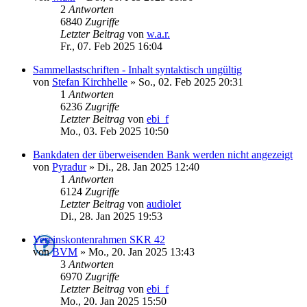
2
Antworten
6840
Zugriffe
Letzter Beitrag
von
w.a.r.
Fr., 07. Feb 2025 16:04
Sammellastschriften - Inhalt syntaktisch ungültig
von
Stefan Kirchhelle
»
So., 02. Feb 2025 20:31
1
Antworten
6236
Zugriffe
Letzter Beitrag
von
ebi_f
Mo., 03. Feb 2025 10:50
Bankdaten der überweisenden Bank werden nicht angezeigt
von
Pyradur
»
Di., 28. Jan 2025 12:40
1
Antworten
6124
Zugriffe
Letzter Beitrag
von
audiolet
Di., 28. Jan 2025 19:53
Vereinskontenrahmen SKR 42
von
BVM
»
Mo., 20. Jan 2025 13:43
3
Antworten
6970
Zugriffe
Letzter Beitrag
von
ebi_f
Mo., 20. Jan 2025 15:50