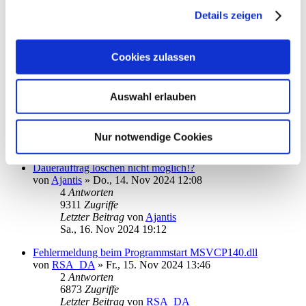
von
Ronald Kutter
»
Di., 19. Nov 2024 09:40
Details zeigen
1
Antworten
6476
Zugriffe
Letzter Beitrag
von
kuddel
Cookies zulassen
Di., 19. Nov 2024 12:43
Telefon-Support kann online erstellte Tickets nicht einsehen
von
Ronald Kutter
»
Di., 19. Nov 2024 09:46
Auswahl erlauben
1
Antworten
6698
Zugriffe
Letzter Beitrag
von
info
Nur notwendige Cookies
Di., 19. Nov 2024 11:40
Dauerauftrag löschen nicht möglich!?
von
Ajantis
»
Do., 14. Nov 2024 12:08
4
Antworten
9311
Zugriffe
Letzter Beitrag
von
Ajantis
Sa., 16. Nov 2024 19:12
Fehlermeldung beim Programmstart MSVCP140.dll
von
RSA_DA
»
Fr., 15. Nov 2024 13:46
2
Antworten
6873
Zugriffe
Letzter Beitrag
von
RSA_DA