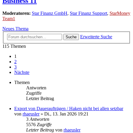
Business 11
Moderatoren:
Star Finanz GmbH
,
Star Finanz Support
,
StarMoney
Team1
Neues Thema
Erweiterte Suche
Suche
115 Themen
1
2
3
Nächste
Themen
Antworten
Zugriffe
Letzter Beitrag
Export von Daueraufträgen / Haken nicht bei allen setzbar
von
rhaeusler
»
Di., 13. Jan 2026 19:21
3
Antworten
5576
Zugriffe
Letzter Beitrag
von
rhaeusler