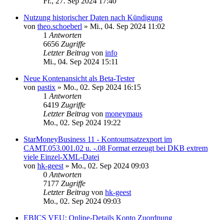
Fr., 27. Sep 2024 17:40
Nutzung historischer Daten nach Kündigung
von
theo.schoeberl
»
Mi., 04. Sep 2024 11:02
1
Antworten
6656
Zugriffe
Letzter Beitrag
von
info
Mi., 04. Sep 2024 15:11
Neue Kontenansicht als Beta-Tester
von
pastix
»
Mo., 02. Sep 2024 16:15
1
Antworten
6419
Zugriffe
Letzter Beitrag
von
moneymaus
Mo., 02. Sep 2024 19:22
StarMoneyBusiness 11 - Kontoumsatzexport im
CAMT.053.001.02 u. -.08 Format erzeugt bei DKB extrem
viele Einzel-XML-Datei
von
hk-geest
»
Mo., 02. Sep 2024 09:03
0
Antworten
7177
Zugriffe
Letzter Beitrag
von
hk-geest
Mo., 02. Sep 2024 09:03
EBICS VEU: Online-Details Konto Zuordnung