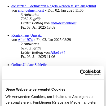
die letzten 5 definierten Regeln werden falsch ausgeführt
von
andi-delmenhorst
»
Do., 02. Jan 2025 11:05
3
Antworten
7062
Zugriffe
Letzter Beitrag
von
andi-delmenhorst
Fr., 03. Jan 2025 13:09
Kontakt aus Umsatz
von
Albe1974
»
Fr., 03. Jan 2025 08:29
2
Antworten
6270
Zugriffe
Letzter Beitrag
von
Albe1974
Fr., 03. Jan 2025 11:06
Online-Update Schleife
von
Klimbim
»
Fr., 20. Dez 2024 12:43
0
Antworten
5809
Zugriffe
Letzter Beitrag
von
Klimbim
Fr., 20. Dez 2024 12:43
Diese Webseite verwendet Cookies
Umsatzabfrage per STA/MT940 statt CAMT?
Wir verwenden Cookies, um Inhalte und Anzeigen zu
von
rhaeusler
»
Mo., 08. Jul 2024 13:53
personalisieren, Funktionen für soziale Medien anbieten
3
Antworten