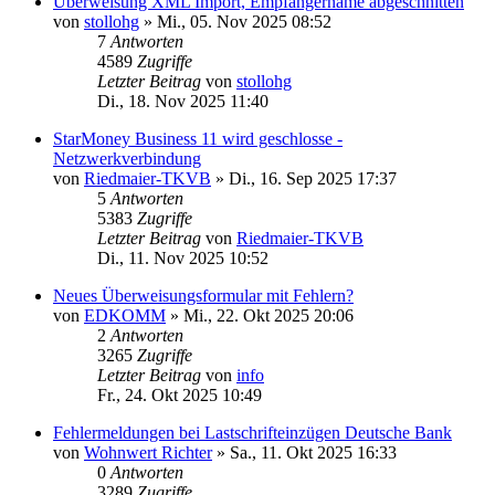
Überweisung XML Import, Empfängername abgeschnitten
von
stollohg
»
Mi., 05. Nov 2025 08:52
7
Antworten
4589
Zugriffe
Letzter Beitrag
von
stollohg
Di., 18. Nov 2025 11:40
StarMoney Business 11 wird geschlosse -
Netzwerkverbindung
von
Riedmaier-TKVB
»
Di., 16. Sep 2025 17:37
5
Antworten
5383
Zugriffe
Letzter Beitrag
von
Riedmaier-TKVB
Di., 11. Nov 2025 10:52
Neues Überweisungsformular mit Fehlern?
von
EDKOMM
»
Mi., 22. Okt 2025 20:06
2
Antworten
3265
Zugriffe
Letzter Beitrag
von
info
Fr., 24. Okt 2025 10:49
Fehlermeldungen bei Lastschrifteinzügen Deutsche Bank
von
Wohnwert Richter
»
Sa., 11. Okt 2025 16:33
0
Antworten
3289
Zugriffe