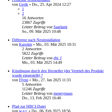
von
Gerik
»
Do., 25. Apr 2024 12:27
1
2
16
Antworten
23867
Zugriffe
Letzter Beitrag
von
Saarlami
So., 09. Mär 2025 10:48
Differenz nach Neuinstallation
von
Karotim
»
Mo., 03. Mär 2025 10:31
2
Antworten
5822
Zugriffe
Letzter Beitrag
von
ebi_f
Mo., 03. Mär 2025 14:49
Kündigung durch den Hersteller (der Vertrieb des Produkt
wurde eingestellt) ?
von
Flynn
»
Mo., 27. Jan 2025 11:33
5
Antworten
11246
Zugriffe
Letzter Beitrag
von
moneymaus
Do., 13. Feb 2025 16:40
Pfad zur HBCI-Datei
von
w.a.r.
»
Do., 06. Feb 2025 18:56