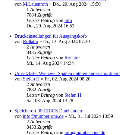
von
M.Lauenroth
»
Do., 29. Aug 2024 15:50
1
Antworten
7084
Zugriffe
Letzter Beitrag
von
info
Do., 29. Aug 2024 16:53
Druckeinstellungen für Ausgangskorb
von
Rollator
»
Di., 13. Aug 2024 07:30
2
Antworten
8435
Zugriffe
Letzter Beitrag
von
Rollator
Mi., 14. Aug 2024 14:34
Umsatzliste: Wie zwei Spalten untereinander anordnen?
von
Stefan H
»
Fr., 02. Aug 2024 08:20
2
Antworten
7882
Zugriffe
Letzter Beitrag
von
Stefan H
Sa., 03. Aug 2024 13:28
Speicherort für EBICS Datei ändern
von
info@number-one.de
»
Mi., 31. Jul 2024 13:59
2
Antworten
8433
Zugriffe
Letzter Beitrag
von
info@number-one.de