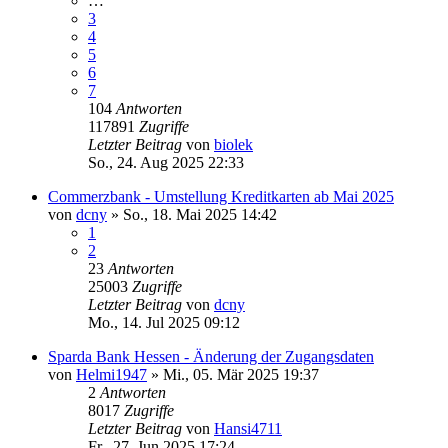
…
3
4
5
6
7
104
Antworten
117891
Zugriffe
Letzter Beitrag
von
biolek
So., 24. Aug 2025 22:33
Commerzbank - Umstellung Kreditkarten ab Mai 2025
von
dcny
»
So., 18. Mai 2025 14:42
1
2
23
Antworten
25003
Zugriffe
Letzter Beitrag
von
dcny
Mo., 14. Jul 2025 09:12
Sparda Bank Hessen - Änderung der Zugangsdaten
von
Helmi1947
»
Mi., 05. Mär 2025 19:37
2
Antworten
8017
Zugriffe
Letzter Beitrag
von
Hansi4711
Fr., 27. Jun 2025 17:24