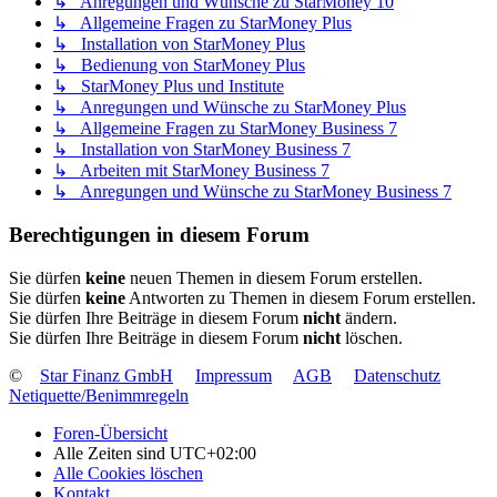
↳ Anregungen und Wünsche zu StarMoney 10
↳ Allgemeine Fragen zu StarMoney Plus
↳ Installation von StarMoney Plus
↳ Bedienung von StarMoney Plus
↳ StarMoney Plus und Institute
↳ Anregungen und Wünsche zu StarMoney Plus
↳ Allgemeine Fragen zu StarMoney Business 7
↳ Installation von StarMoney Business 7
↳ Arbeiten mit StarMoney Business 7
↳ Anregungen und Wünsche zu StarMoney Business 7
Berechtigungen in diesem Forum
Sie dürfen
keine
neuen Themen in diesem Forum erstellen.
Sie dürfen
keine
Antworten zu Themen in diesem Forum erstellen.
Sie dürfen Ihre Beiträge in diesem Forum
nicht
ändern.
Sie dürfen Ihre Beiträge in diesem Forum
nicht
löschen.
©
Star Finanz GmbH
Impressum
AGB
Datenschutz
Netiquette/Benimmregeln
Foren-Übersicht
Alle Zeiten sind
UTC+02:00
Alle Cookies löschen
Kontakt