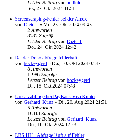
Letzter Beitrag
von
audiolet
So., 27. Okt 2024 11:51
Screenscraping-Fehler bei der Amex
von
Dieter1
»
Mi., 23. Okt 2024 09:43
2
Antworten
8282
Zugriffe
Letzter Beitrag
von
Dieter1
Do., 24. Okt 2024 12:42
Baader Depotabfrage fehlerhaft
von
hockeygerd
»
Do., 10. Okt 2024 07:47
8
Antworten
11986
Zugriffe
Letzter Beitrag
von
hockeygerd
Di., 15. Okt 2024 07:48
Umsatzabfrage bei PayBack Visa Konto
von
Gerhard_Kunz
»
Di., 20. Aug 2024 21:51
5
Antworten
10313
Zugriffe
Letzter Beitrag
von
Gerhard_Kunz
Do., 10. Okt 2024 12:23
LBS HH - Abfrage läuft auf Fehler