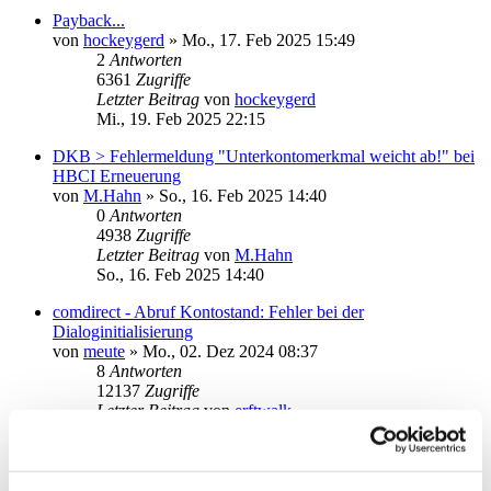
Payback...
von
hockeygerd
»
Mo., 17. Feb 2025 15:49
2
Antworten
6361
Zugriffe
Letzter Beitrag
von
hockeygerd
Mi., 19. Feb 2025 22:15
DKB > Fehlermeldung "Unterkontomerkmal weicht ab!" bei
HBCI Erneuerung
von
M.Hahn
»
So., 16. Feb 2025 14:40
0
Antworten
4938
Zugriffe
Letzter Beitrag
von
M.Hahn
So., 16. Feb 2025 14:40
comdirect - Abruf Kontostand: Fehler bei der
Dialoginitialisierung
von
meute
»
Mo., 02. Dez 2024 08:37
8
Antworten
12137
Zugriffe
Letzter Beitrag
von
erftwalk
Do., 06. Feb 2025 14:49
Dialogbearbeitung abgebrochen - Fehler bei Überweisung,
Aktualisierung und Neuanlage