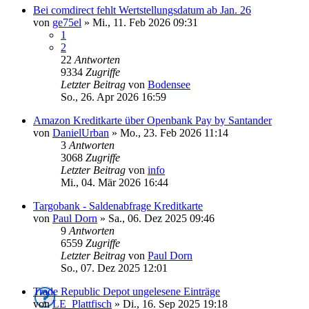
Bei comdirect fehlt Wertstellungsdatum ab Jan. 26
von
ge75el
»
Mi., 11. Feb 2026 09:31
1
2
22
Antworten
9334
Zugriffe
Letzter Beitrag
von
Bodensee
So., 26. Apr 2026 16:59
Amazon Kreditkarte über Openbank Pay by Santander
von
DanielUrban
»
Mo., 23. Feb 2026 11:14
3
Antworten
3068
Zugriffe
Letzter Beitrag
von
info
Mi., 04. Mär 2026 16:44
Targobank - Saldenabfrage Kreditkarte
von
Paul Dorn
»
Sa., 06. Dez 2025 09:46
9
Antworten
6559
Zugriffe
Letzter Beitrag
von
Paul Dorn
So., 07. Dez 2025 12:01
Trade Republic Depot ungelesene Einträge
von
LE_Plattfisch
»
Di., 16. Sep 2025 19:18