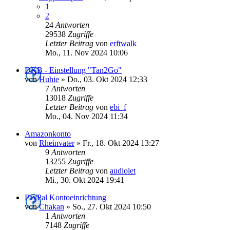
1
2
24
Antworten
29538
Zugriffe
Letzter Beitrag
von
erftwalk
Mo., 11. Nov 2024 10:06
DKB - Einstellung "Tan2Go"
von
Huhie
»
Do., 03. Okt 2024 12:33
7
Antworten
13018
Zugriffe
Letzter Beitrag
von
ebi_f
Mo., 04. Nov 2024 11:34
Amazonkonto
von
Rheinvater
»
Fr., 18. Okt 2024 13:27
9
Antworten
13255
Zugriffe
Letzter Beitrag
von
audiolet
Mi., 30. Okt 2024 19:41
PayPal Kontoeinrichtung
von
Chakan
»
So., 27. Okt 2024 10:50
1
Antworten
7148
Zugriffe