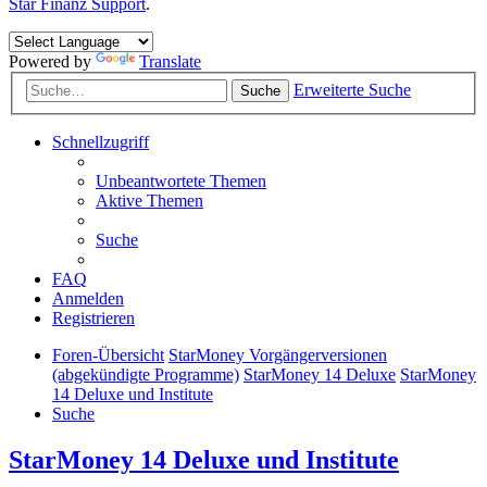
Star Finanz Support
.
Powered by
Translate
Erweiterte Suche
Suche
Schnellzugriff
Unbeantwortete Themen
Aktive Themen
Suche
FAQ
Anmelden
Registrieren
Foren-Übersicht
StarMoney Vorgängerversionen
(abgekündigte Programme)
StarMoney 14 Deluxe
StarMoney
14 Deluxe und Institute
Suche
StarMoney 14 Deluxe und Institute