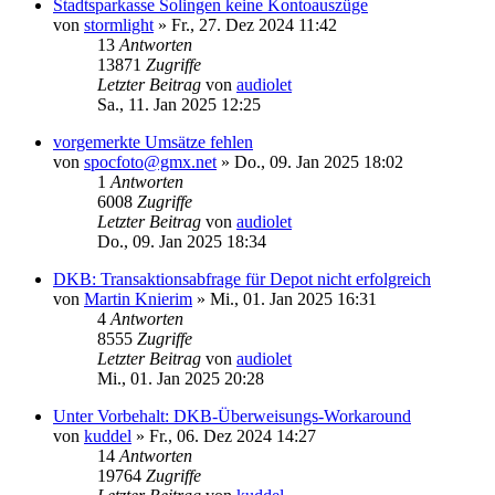
Stadtsparkasse Solingen keine Kontoauszüge
von
stormlight
»
Fr., 27. Dez 2024 11:42
13
Antworten
13871
Zugriffe
Letzter Beitrag
von
audiolet
Sa., 11. Jan 2025 12:25
vorgemerkte Umsätze fehlen
von
spocfoto@gmx.net
»
Do., 09. Jan 2025 18:02
1
Antworten
6008
Zugriffe
Letzter Beitrag
von
audiolet
Do., 09. Jan 2025 18:34
DKB: Transaktionsabfrage für Depot nicht erfolgreich
von
Martin Knierim
»
Mi., 01. Jan 2025 16:31
4
Antworten
8555
Zugriffe
Letzter Beitrag
von
audiolet
Mi., 01. Jan 2025 20:28
Unter Vorbehalt: DKB-Überweisungs-Workaround
von
kuddel
»
Fr., 06. Dez 2024 14:27
14
Antworten
19764
Zugriffe