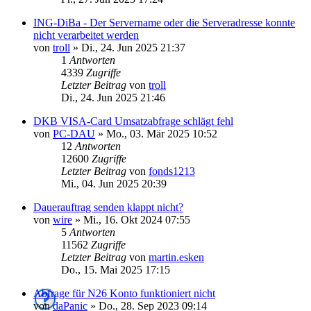
ING-DiBa - Der Servername oder die Serveradresse konnte
nicht verarbeitet werden
von
troll
»
Di., 24. Jun 2025 21:37
1
Antworten
4339
Zugriffe
Letzter Beitrag
von
troll
Di., 24. Jun 2025 21:46
DKB VISA-Card Umsatzabfrage schlägt fehl
von
PC-DAU
»
Mo., 03. Mär 2025 10:52
12
Antworten
12600
Zugriffe
Letzter Beitrag
von
fonds1213
Mi., 04. Jun 2025 20:39
Dauerauftrag senden klappt nicht?
von
wire
»
Mi., 16. Okt 2024 07:55
5
Antworten
11562
Zugriffe
Letzter Beitrag
von
martin.esken
Do., 15. Mai 2025 17:15
Abfrage für N26 Konto funktioniert nicht
von
daPanic
»
Do., 28. Sep 2023 09:14