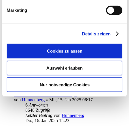
7120
Zugriffe
Letzter Beitrag
von
HubertTeichmann
Marketing
Do., 30. Jan 2025 10:37
Santander VISA Kreditkarte einrichten
von
wolf0805
»
Di., 28. Jan 2025 16:47
1
Antworten
Details zeigen
6139
Zugriffe
Letzter Beitrag
von
audiolet
Di., 28. Jan 2025 20:19
Cookies zulassen
Neues BHW Portal
von
Requiemmg
»
Do., 02. Jan 2025 18:14
Auswahl erlauben
7
Antworten
10626
Zugriffe
Letzter Beitrag
von
ebi_f
Nur notwendige Cookies
Mo., 27. Jan 2025 17:51
Probleme bei der Amazon Abfrage
von
Hunnenberg
»
Mi., 15. Jan 2025 06:17
6
Antworten
8648
Zugriffe
Letzter Beitrag
von
Hunnenberg
Do., 16. Jan 2025 15:23