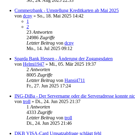
So., 24. Aug 2025 22:33
Commerzbank - Umstellung Kreditkarten ab Mai 2025
von
dcny
»
So., 18. Mai 2025 14:42
1
2
23
Antworten
24986
Zugriffe
Letzter Beitrag
von
dcny
Mo., 14. Jul 2025 09:12
Sparda Bank Hessen - Änderung der Zugangsdaten
von
Helmi1947
»
Mi., 05. Mär 2025 19:37
2
Antworten
8005
Zugriffe
Letzter Beitrag
von
Hansi4711
Fr., 27. Jun 2025 17:24
ING-DiBa - Der Servername oder die Serveradresse konnte nich
von
troll
»
Di., 24. Jun 2025 21:37
1
Antworten
4333
Zugriffe
Letzter Beitrag
von
troll
Di., 24. Jun 2025 21:46
DKB VISA-Card Umsatzabfrage schlägt fehl