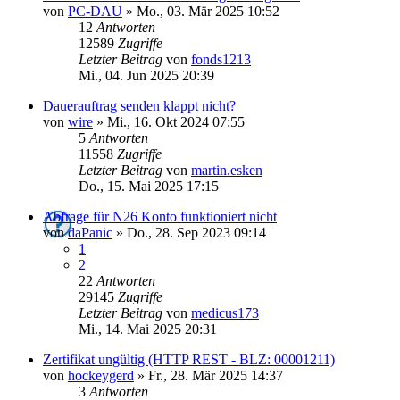
von
PC-DAU
»
Mo., 03. Mär 2025 10:52
12
Antworten
12589
Zugriffe
Letzter Beitrag
von
fonds1213
Mi., 04. Jun 2025 20:39
Dauerauftrag senden klappt nicht?
von
wire
»
Mi., 16. Okt 2024 07:55
5
Antworten
11558
Zugriffe
Letzter Beitrag
von
martin.esken
Do., 15. Mai 2025 17:15
Abfrage für N26 Konto funktioniert nicht
von
daPanic
»
Do., 28. Sep 2023 09:14
1
2
22
Antworten
29145
Zugriffe
Letzter Beitrag
von
medicus173
Mi., 14. Mai 2025 20:31
Zertifikat ungültig (HTTP REST - BLZ: 00001211)
von
hockeygerd
»
Fr., 28. Mär 2025 14:37
3
Antworten