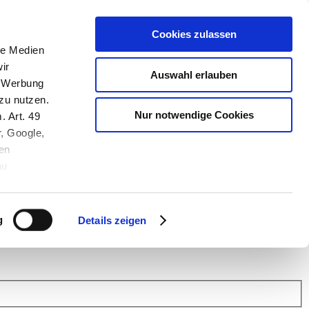
Cookies zulassen
le Medien
ir
Auswahl erlauben
, Werbung
zu nutzen.
Nur notwendige Cookies
. Art. 49
r, Google,
en
au
 (Link s.u.).
ach: Kunden helfen Kunden. Erfahren Sie im Austausch mit anderen
eiter.
g
Details zeigen
 Finanz Support
.