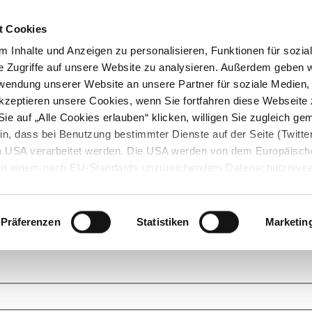
t Cookies
 Inhalte und Anzeigen zu personalisieren, Funktionen für sozia
e Zugriffe auf unsere Website zu analysieren. Außerdem geben w
rwendung unserer Website an unsere Partner für soziale Medien
akzeptieren unsere Cookies, wenn Sie fortfahren diese Webseite 
ie auf „Alle Cookies erlauben“ klicken, willigen Sie zugleich gem
in, dass bei Benutzung bestimmter Dienste auf der Seite (Twitte
den USA verarbeitet werden. Die USA werden von dem Europäisch
 mit einem nach EU-Standards unzureichendem Datenschutznive
tionen dazu finden Sie hier und in unseren Datenschutzrichtlinien
ukte. Das Grundprinzip der StarMoney Community ist dabei ganz einf
cks. Stellen Sie Ihre Fragen und helfen Sie mit Ihrem Wissen anderen w
Präferenzen
Statistiken
Marketin
upportanfragen zu unseren Produkten wenden Sie sich bitte an den
Star