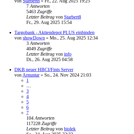
von
Starbert8
»
Fr., 22. Aug 2025 19:25
7
Antworten
5463
Zugriffe
Letzter Beitrag
von
Starbert8
Fr., 29. Aug 2025 15:54
Targobank - Aktiendepot PLUS einbinden
von
showDown
»
Mo., 25. Aug 2025 12:34
3
Antworten
4049
Zugriffe
Letzter Beitrag
von
info
Di., 26. Aug 2025 04:58
DKB neuer HBCI/Fints Server
von
Arnuntar
»
So., 24. Nov 2024 21:03
1
…
3
4
5
6
7
104
Antworten
117228
Zugriffe
Letzter Beitrag
von
biolek