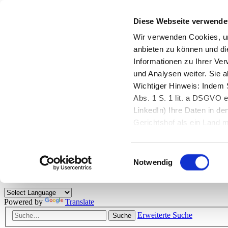
Diese Webseite verwende
Zurück zu StarMoney.de
Login Kundenbereich
Wir verwenden Cookies, um
anbieten zu können und di
Zurück zu StarMoney.de
Informationen zu Ihrer Ve
Login Kundenbereich
und Analysen weiter. Sie 
Zum Inhalt
Wichtiger Hinweis: Indem S
☰
Abs. 1 S. 1 lit. a DSGVO e
LinkedIn) Ihre Daten in 
Herzlich willkommen!
Gerichtshof als ein Land
eingeschätzt. Mehr Informa
Das StarMoney-Forum ist ein Diskussionsforum rund um unsere Prod
Einwilligungsauswahl
Kunden viele nützliche Hilfestellungen und interessante Tipps und Tri
Notwendig
Hinweise: Bitte beachten Sie unsere
Netiquette/Benimmregeln
. Bei S
Powered by
Translate
Erweiterte Suche
Suche