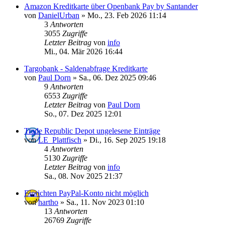
Amazon Kreditkarte über Openbank Pay by Santander
von
DanielUrban
»
Mo., 23. Feb 2026 11:14
3
Antworten
3055
Zugriffe
Letzter Beitrag
von
info
Mi., 04. Mär 2026 16:44
Targobank - Saldenabfrage Kreditkarte
von
Paul Dorn
»
Sa., 06. Dez 2025 09:46
9
Antworten
6553
Zugriffe
Letzter Beitrag
von
Paul Dorn
So., 07. Dez 2025 12:01
Trade Republic Depot ungelesene Einträge
von
LE_Plattfisch
»
Di., 16. Sep 2025 19:18
4
Antworten
5130
Zugriffe
Letzter Beitrag
von
info
Sa., 08. Nov 2025 21:37
Einrichten PayPal-Konto nicht möglich
von
hartho
»
Sa., 11. Nov 2023 01:10
13
Antworten
26769
Zugriffe