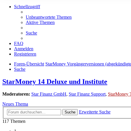
Schnellzugriff
Unbeantwortete Themen
Aktive Themen
Suche
FAQ
Anmelden
Registrieren
Foren-Übersicht
StarMoney Vorgängerversionen (abgekündigt
Suche
StarMoney 14 Deluxe und Institute
Moderatoren:
Star Finanz GmbH
,
Star Finanz Support
,
StarMoney 
Neues Thema
Erweiterte Suche
Suche
117 Themen