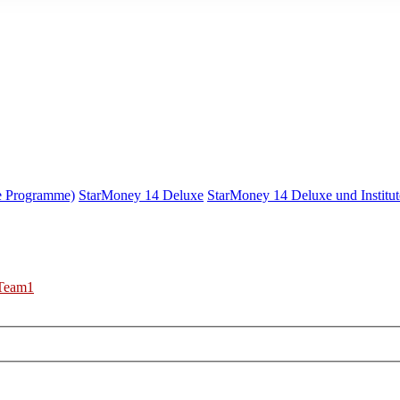
e Programme)
StarMoney 14 Deluxe
StarMoney 14 Deluxe und Institut
Team1