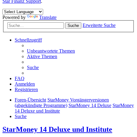
Star Finanz Support
.
Powered by
Translate
Erweiterte Suche
Suche
Schnellzugriff
Unbeantwortete Themen
Aktive Themen
Suche
FAQ
Anmelden
Registrieren
Foren-Übersicht
StarMoney Vorgängerversionen
(abgekündigte Programme)
StarMoney 14 Deluxe
StarMoney
14 Deluxe und Institute
Suche
StarMoney 14 Deluxe und Institute