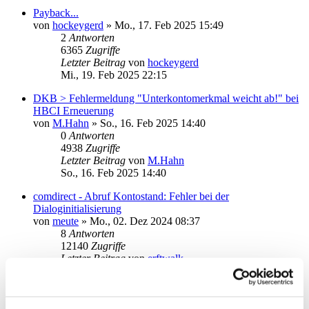
Payback...
von
hockeygerd
»
Mo., 17. Feb 2025 15:49
2
Antworten
6365
Zugriffe
Letzter Beitrag
von
hockeygerd
Mi., 19. Feb 2025 22:15
DKB > Fehlermeldung "Unterkontomerkmal weicht ab!" bei
HBCI Erneuerung
von
M.Hahn
»
So., 16. Feb 2025 14:40
0
Antworten
4938
Zugriffe
Letzter Beitrag
von
M.Hahn
So., 16. Feb 2025 14:40
comdirect - Abruf Kontostand: Fehler bei der
Dialoginitialisierung
von
meute
»
Mo., 02. Dez 2024 08:37
8
Antworten
12140
Zugriffe
Letzter Beitrag
von
erftwalk
Do., 06. Feb 2025 14:49
Dialogbearbeitung abgebrochen - Fehler bei Überweisung,
Aktualisierung und Neuanlage