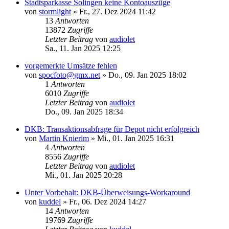
Stadtsparkasse Solingen keine Kontoauszüge
von
stormlight
»
Fr., 27. Dez 2024 11:42
13
Antworten
13872
Zugriffe
Letzter Beitrag
von
audiolet
Sa., 11. Jan 2025 12:25
vorgemerkte Umsätze fehlen
von
spocfoto@gmx.net
»
Do., 09. Jan 2025 18:02
1
Antworten
6010
Zugriffe
Letzter Beitrag
von
audiolet
Do., 09. Jan 2025 18:34
DKB: Transaktionsabfrage für Depot nicht erfolgreich
von
Martin Knierim
»
Mi., 01. Jan 2025 16:31
4
Antworten
8556
Zugriffe
Letzter Beitrag
von
audiolet
Mi., 01. Jan 2025 20:28
Unter Vorbehalt: DKB-Überweisungs-Workaround
von
kuddel
»
Fr., 06. Dez 2024 14:27
14
Antworten
19769
Zugriffe