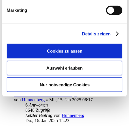
7121
Zugriffe
Letzter Beitrag
von
HubertTeichmann
Marketing
Do., 30. Jan 2025 10:37
Santander VISA Kreditkarte einrichten
von
wolf0805
»
Di., 28. Jan 2025 16:47
1
Antworten
Details zeigen
6139
Zugriffe
Letzter Beitrag
von
audiolet
Di., 28. Jan 2025 20:19
Cookies zulassen
Neues BHW Portal
von
Requiemmg
»
Do., 02. Jan 2025 18:14
Auswahl erlauben
7
Antworten
10626
Zugriffe
Letzter Beitrag
von
ebi_f
Nur notwendige Cookies
Mo., 27. Jan 2025 17:51
Probleme bei der Amazon Abfrage
von
Hunnenberg
»
Mi., 15. Jan 2025 06:17
6
Antworten
8648
Zugriffe
Letzter Beitrag
von
Hunnenberg
Do., 16. Jan 2025 15:23