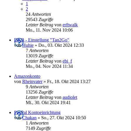
1
2
24
Antworten
29543
Zugriffe
Letzter Beitrag
von
erftwalk
Mo., 11. Nov 2024 10:06
DKB - Einstellung "Tan2Go"
von
Huhie
»
Do., 03. Okt 2024 12:33
7
Antworten
13019
Zugriffe
Letzter Beitrag
von
ebi_f
Mo., 04. Nov 2024 11:34
Amazonkonto
von
Rheinvater
»
Fr., 18. Okt 2024 13:27
9
Antworten
13256
Zugriffe
Letzter Beitrag
von
audiolet
Mi., 30. Okt 2024 19:41
PayPal Kontoeinrichtung
von
Chakan
»
So., 27. Okt 2024 10:50
1
Antworten
7149
Zugriffe