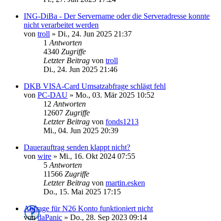
ING-DiBa - Der Servername oder die Serveradresse konnte
nicht verarbeitet werden
von
troll
»
Di., 24. Jun 2025 21:37
1
Antworten
4340
Zugriffe
Letzter Beitrag
von
troll
Di., 24. Jun 2025 21:46
DKB VISA-Card Umsatzabfrage schlägt fehl
von
PC-DAU
»
Mo., 03. Mär 2025 10:52
12
Antworten
12607
Zugriffe
Letzter Beitrag
von
fonds1213
Mi., 04. Jun 2025 20:39
Dauerauftrag senden klappt nicht?
von
wire
»
Mi., 16. Okt 2024 07:55
5
Antworten
11566
Zugriffe
Letzter Beitrag
von
martin.esken
Do., 15. Mai 2025 17:15
Abfrage für N26 Konto funktioniert nicht
von
daPanic
»
Do., 28. Sep 2023 09:14