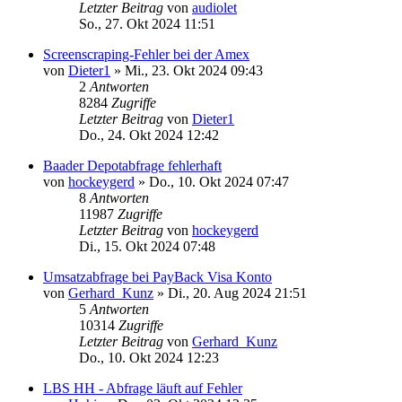
Letzter Beitrag
von
audiolet
So., 27. Okt 2024 11:51
Screenscraping-Fehler bei der Amex
von
Dieter1
»
Mi., 23. Okt 2024 09:43
2
Antworten
8284
Zugriffe
Letzter Beitrag
von
Dieter1
Do., 24. Okt 2024 12:42
Baader Depotabfrage fehlerhaft
von
hockeygerd
»
Do., 10. Okt 2024 07:47
8
Antworten
11987
Zugriffe
Letzter Beitrag
von
hockeygerd
Di., 15. Okt 2024 07:48
Umsatzabfrage bei PayBack Visa Konto
von
Gerhard_Kunz
»
Di., 20. Aug 2024 21:51
5
Antworten
10314
Zugriffe
Letzter Beitrag
von
Gerhard_Kunz
Do., 10. Okt 2024 12:23
LBS HH - Abfrage läuft auf Fehler