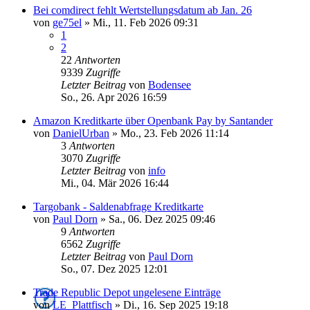
Bei comdirect fehlt Wertstellungsdatum ab Jan. 26
von
ge75el
»
Mi., 11. Feb 2026 09:31
1
2
22
Antworten
9339
Zugriffe
Letzter Beitrag
von
Bodensee
So., 26. Apr 2026 16:59
Amazon Kreditkarte über Openbank Pay by Santander
von
DanielUrban
»
Mo., 23. Feb 2026 11:14
3
Antworten
3070
Zugriffe
Letzter Beitrag
von
info
Mi., 04. Mär 2026 16:44
Targobank - Saldenabfrage Kreditkarte
von
Paul Dorn
»
Sa., 06. Dez 2025 09:46
9
Antworten
6562
Zugriffe
Letzter Beitrag
von
Paul Dorn
So., 07. Dez 2025 12:01
Trade Republic Depot ungelesene Einträge
von
LE_Plattfisch
»
Di., 16. Sep 2025 19:18