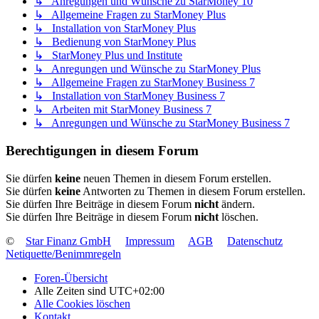
↳ Anregungen und Wünsche zu StarMoney 10
↳ Allgemeine Fragen zu StarMoney Plus
↳ Installation von StarMoney Plus
↳ Bedienung von StarMoney Plus
↳ StarMoney Plus und Institute
↳ Anregungen und Wünsche zu StarMoney Plus
↳ Allgemeine Fragen zu StarMoney Business 7
↳ Installation von StarMoney Business 7
↳ Arbeiten mit StarMoney Business 7
↳ Anregungen und Wünsche zu StarMoney Business 7
Berechtigungen in diesem Forum
Sie dürfen
keine
neuen Themen in diesem Forum erstellen.
Sie dürfen
keine
Antworten zu Themen in diesem Forum erstellen.
Sie dürfen Ihre Beiträge in diesem Forum
nicht
ändern.
Sie dürfen Ihre Beiträge in diesem Forum
nicht
löschen.
©
Star Finanz GmbH
Impressum
AGB
Datenschutz
Netiquette/Benimmregeln
Foren-Übersicht
Alle Zeiten sind
UTC+02:00
Alle Cookies löschen
Kontakt