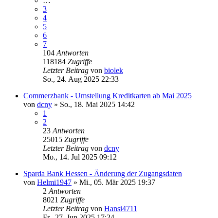
…
3
4
5
6
7
104
Antworten
118184
Zugriffe
Letzter Beitrag
von
biolek
So., 24. Aug 2025 22:33
Commerzbank - Umstellung Kreditkarten ab Mai 2025
von
dcny
»
So., 18. Mai 2025 14:42
1
2
23
Antworten
25015
Zugriffe
Letzter Beitrag
von
dcny
Mo., 14. Jul 2025 09:12
Sparda Bank Hessen - Änderung der Zugangsdaten
von
Helmi1947
»
Mi., 05. Mär 2025 19:37
2
Antworten
8021
Zugriffe
Letzter Beitrag
von
Hansi4711
Fr., 27. Jun 2025 17:24