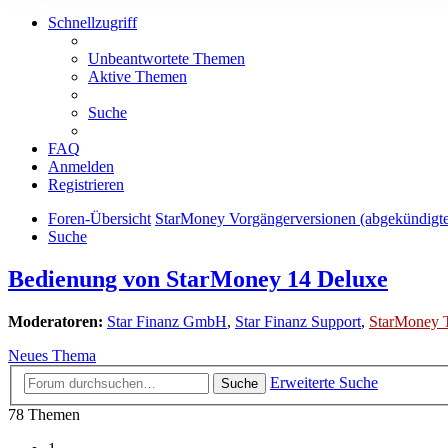
Schnellzugriff
Unbeantwortete Themen
Aktive Themen
Suche
FAQ
Anmelden
Registrieren
Foren-Übersicht
StarMoney Vorgängerversionen (abgekündigt
Suche
Bedienung von StarMoney 14 Deluxe
Moderatoren:
Star Finanz GmbH
,
Star Finanz Support
,
StarMoney 
Neues Thema
Erweiterte Suche
Suche
78 Themen