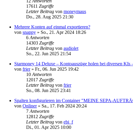
12
Antworten
17611
Zugriffe
Letzter Beitrag
von
moneymaus
Do., 28. Aug 2025 21:30
Mehrere Konten auf einmal exportieren?
von
snappy
»
So., 21. Apr 2024 18:26
6
Antworten
14303
Zugriffe
Letzter Beitrag
von
audiolet
So., 22. Jun 2025 21:54
Starmoney 14 Deluxe – Kontoauszüge holen bei diversen KIs
von
frier
»
Fr., 06. Jun 2025 19:42
10
Antworten
12017
Zugriffe
Letzter Beitrag
von
frier
So., 08. Jun 2025 23:41
Spalten konfigurieren im Container "MEINE SEPA-AUFTR
von
Onliner
»
Sa., 17. Feb 2024 20:24
7
Antworten
12812
Zugriffe
Letzter Beitrag
von
ebi_f
Di., 01. Apr 2025 10:00