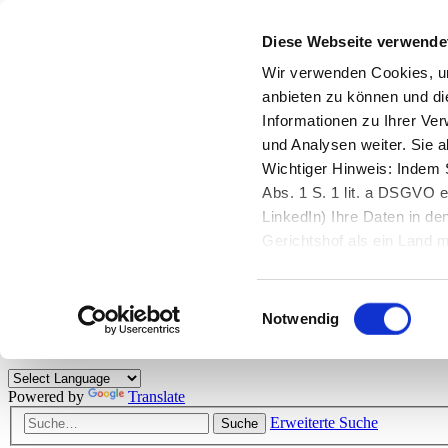
Diese Webseite verwende
Zurück zu StarMoney.de
Login Kundenbereich
Wir verwenden Cookies, um
anbieten zu können und di
Zurück zu StarMoney.de
Informationen zu Ihrer Ve
Login Kundenbereich
und Analysen weiter. Sie 
Zum Inhalt
Wichtiger Hinweis: Indem S
☰
Abs. 1 S. 1 lit. a DSGVO e
LinkedIn) Ihre Daten in 
Herzlich willkommen!
Gerichtshof als ein Land
eingeschätzt. Mehr Informa
Das StarMoney-Forum ist ein Diskussionsforum rund um unsere Prod
Einwilligungsauswahl
Kunden viele nützliche Hilfestellungen und interessante Tipps und Tri
Notwendig
Hinweise: Bitte beachten Sie unsere
Netiquette/Benimmregeln
. Bei S
Powered by
Translate
Erweiterte Suche
Suche