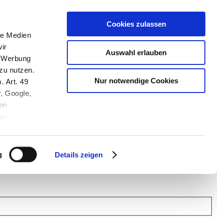
Cookies zulassen
le Medien
ir
Auswahl erlauben
, Werbung
zu nutzen.
Nur notwendige Cookies
. Art. 49
r, Google,
en
au
 (Link s.u.).
ach: Kunden helfen Kunden. Erfahren Sie im Austausch mit anderen
eiter.
g
Details zeigen
 Finanz Support
.