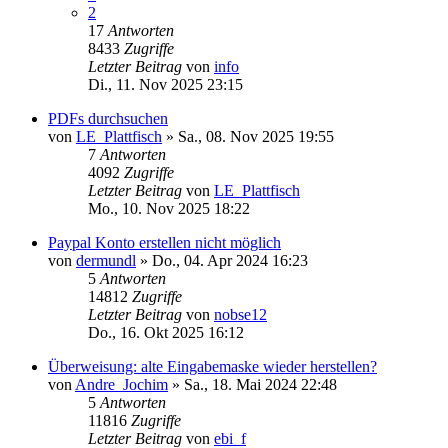
2
17
Antworten
8433
Zugriffe
Letzter Beitrag
von
info
Di., 11. Nov 2025 23:15
PDFs durchsuchen
von
LE_Plattfisch
»
Sa., 08. Nov 2025 19:55
7
Antworten
4092
Zugriffe
Letzter Beitrag
von
LE_Plattfisch
Mo., 10. Nov 2025 18:22
Paypal Konto erstellen nicht möglich
von
dermundl
»
Do., 04. Apr 2024 16:23
5
Antworten
14812
Zugriffe
Letzter Beitrag
von
nobse12
Do., 16. Okt 2025 16:12
Überweisung: alte Eingabemaske wieder herstellen?
von
Andre_Jochim
»
Sa., 18. Mai 2024 22:48
5
Antworten
11816
Zugriffe
Letzter Beitrag
von
ebi_f