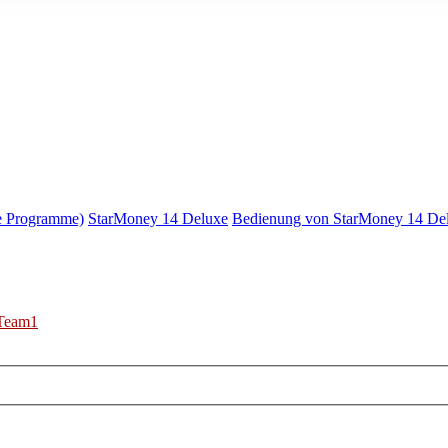
e Programme)
StarMoney 14 Deluxe
Bedienung von StarMoney 14 De
Team1