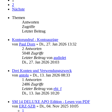
1
2
Nächste
Themen
Antworten
Zugriffe
Letzter Beitrag
Kontorundruf - Kontoauzüge
von
Paul Dorn
»
Di., 27. Jan 2026 13:32
2
Antworten
5048
Zugriffe
Letzter Beitrag
von
audiolet
Di., 27. Jan 2026 20:03
Drei Konten und Verwendungszweck
von
antolu
»
Di., 13. Jan 2026 08:33
1
Antworten
2486
Zugriffe
Letzter Beitrag
von
ebi_f
Di., 13. Jan 2026 10:20
SM 14 DELUXE APO Edition - Lesen von PDF
von
ERZ-SZB
»
Di., 04. Nov 2025 10:05
1