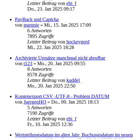
Letzter Beitrag
von
ebi_f
Do., 23. Jan 2025 09:17
PayBack und Captcha
von
guennie
»
Mi., 15. Jan 2025 17:09
6
Antworten
7895
Zugriffe
Letzter Beitrag
von
hockeygerd
Mi., 22. Jan 2025 18:28
Archivierte Umsätze manchmal nicht abrufbar
von
t123
»
Mo., 20. Jan 2025 09:55
8
Antworten
8578
Zugriffe
Letzter Beitrag
von
kuddel
Mo., 20. Jan 2025 22:50
Kontenexport CSV -UTF-8 - Problem DATUM
von
JuergenHO
»
Do., 09. Jan 2025 18:13
5
Antworten
7190
Zugriffe
Letzter Beitrag
von
ebi_f
Fr., 10. Jan 2025 12:36
Wertstellungsdatum im alten Jahr, Buchungsdatum im neuen