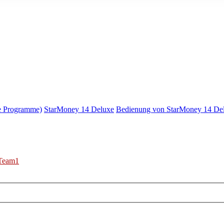
e Programme)
StarMoney 14 Deluxe
Bedienung von StarMoney 14 De
Team1