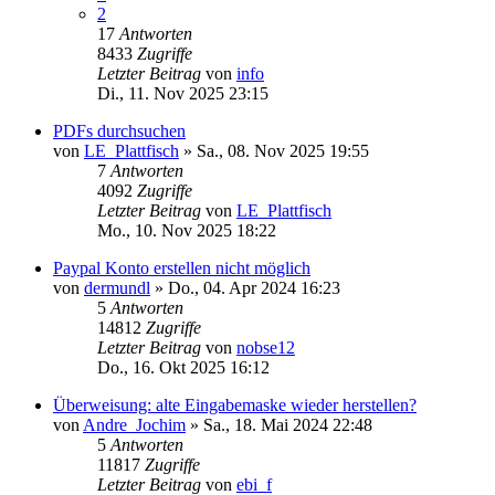
2
17
Antworten
8433
Zugriffe
Letzter Beitrag
von
info
Di., 11. Nov 2025 23:15
PDFs durchsuchen
von
LE_Plattfisch
»
Sa., 08. Nov 2025 19:55
7
Antworten
4092
Zugriffe
Letzter Beitrag
von
LE_Plattfisch
Mo., 10. Nov 2025 18:22
Paypal Konto erstellen nicht möglich
von
dermundl
»
Do., 04. Apr 2024 16:23
5
Antworten
14812
Zugriffe
Letzter Beitrag
von
nobse12
Do., 16. Okt 2025 16:12
Überweisung: alte Eingabemaske wieder herstellen?
von
Andre_Jochim
»
Sa., 18. Mai 2024 22:48
5
Antworten
11817
Zugriffe
Letzter Beitrag
von
ebi_f