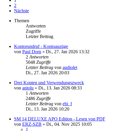
1
2
Nächste
Themen
Antworten
Zugriffe
Letzter Beitrag
Kontorundruf - Kontoauzüge
von
Paul Dorn
»
Di., 27. Jan 2026 13:32
2
Antworten
5048
Zugriffe
Letzter Beitrag
von
audiolet
Di., 27. Jan 2026 20:03
Drei Konten und Verwendungszweck
von
antolu
»
Di., 13. Jan 2026 08:33
1
Antworten
2486
Zugriffe
Letzter Beitrag
von
ebi_f
Di., 13. Jan 2026 10:20
SM 14 DELUXE APO Edition - Lesen von PDF
von
ERZ-SZB
»
Di., 04. Nov 2025 10:05
1