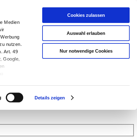
Cookies zulassen
le Medien
ir
Auswahl erlauben
, Werbung
zu nutzen.
Nur notwendige Cookies
. Art. 49
r, Google,
en
au
 (Link s.u.).
ach: Kunden helfen Kunden. Erfahren Sie im Austausch mit anderen
eiter.
g
Details zeigen
 Finanz Support
.