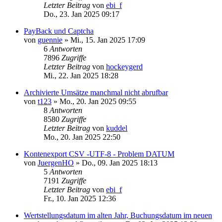
Letzter Beitrag
von
ebi_f
Do., 23. Jan 2025 09:17
PayBack und Captcha
von
guennie
»
Mi., 15. Jan 2025 17:09
6
Antworten
7896
Zugriffe
Letzter Beitrag
von
hockeygerd
Mi., 22. Jan 2025 18:28
Archivierte Umsätze manchmal nicht abrufbar
von
t123
»
Mo., 20. Jan 2025 09:55
8
Antworten
8580
Zugriffe
Letzter Beitrag
von
kuddel
Mo., 20. Jan 2025 22:50
Kontenexport CSV -UTF-8 - Problem DATUM
von
JuergenHO
»
Do., 09. Jan 2025 18:13
5
Antworten
7191
Zugriffe
Letzter Beitrag
von
ebi_f
Fr., 10. Jan 2025 12:36
Wertstellungsdatum im alten Jahr, Buchungsdatum im neuen