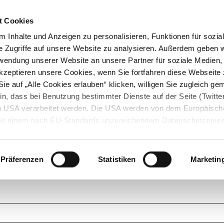
t Cookies
 Inhalte und Anzeigen zu personalisieren, Funktionen für sozia
e Zugriffe auf unsere Website zu analysieren. Außerdem geben w
rwendung unserer Website an unsere Partner für soziale Medien
akzeptieren unsere Cookies, wenn Sie fortfahren diese Webseite 
ie auf „Alle Cookies erlauben“ klicken, willigen Sie zugleich gem
in, dass bei Benutzung bestimmter Dienste auf der Seite (Twitte
den USA verarbeitet werden. Die USA werden von dem Europäisch
 mit einem nach EU-Standards unzureichendem Datenschutznive
tionen dazu finden Sie hier und in unseren Datenschutzrichtlinien
ukte. Das Grundprinzip der StarMoney Community ist dabei ganz einf
cks. Stellen Sie Ihre Fragen und helfen Sie mit Ihrem Wissen anderen w
Präferenzen
Statistiken
Marketin
upportanfragen zu unseren Produkten wenden Sie sich bitte an den
Star