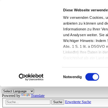
Diese Webseite verwende
Zurück zu StarMoney.de
Login Kundenbereich
Wir verwenden Cookies, um
anbieten zu können und di
Zurück zu StarMoney.de
Informationen zu Ihrer Ve
Login Kundenbereich
und Analysen weiter. Sie 
Zum Inhalt
Wichtiger Hinweis: Indem S
☰
Abs. 1 S. 1 lit. a DSGVO e
LinkedIn) Ihre Daten in 
Herzlich willkommen!
Gerichtshof als ein Land
eingeschätzt. Mehr Informa
Das StarMoney-Forum ist ein Diskussionsforum rund um unsere Prod
Einwilligungsauswahl
Kunden viele nützliche Hilfestellungen und interessante Tipps und Tri
Notwendig
Hinweise: Bitte beachten Sie unsere
Netiquette/Benimmregeln
. Bei S
Powered by
Translate
Erweiterte Suche
Suche