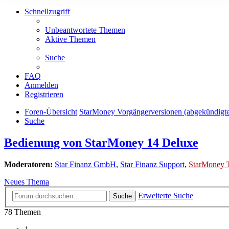
Schnellzugriff
Unbeantwortete Themen
Aktive Themen
Suche
FAQ
Anmelden
Registrieren
Foren-Übersicht
StarMoney Vorgängerversionen (abgekündigt
Suche
Bedienung von StarMoney 14 Deluxe
Moderatoren:
Star Finanz GmbH
,
Star Finanz Support
,
StarMoney 
Neues Thema
Erweiterte Suche
Suche
78 Themen