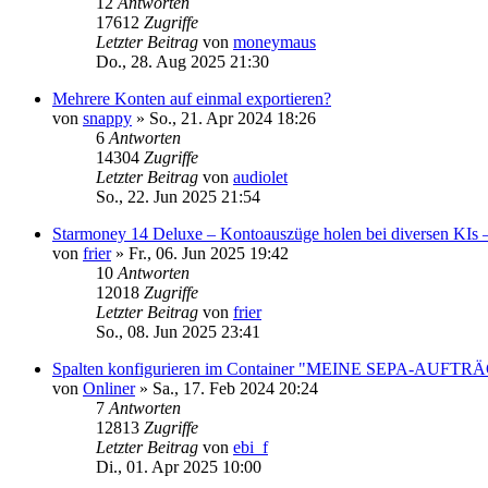
12
Antworten
17612
Zugriffe
Letzter Beitrag
von
moneymaus
Do., 28. Aug 2025 21:30
Mehrere Konten auf einmal exportieren?
von
snappy
»
So., 21. Apr 2024 18:26
6
Antworten
14304
Zugriffe
Letzter Beitrag
von
audiolet
So., 22. Jun 2025 21:54
Starmoney 14 Deluxe – Kontoauszüge holen bei diversen KIs
von
frier
»
Fr., 06. Jun 2025 19:42
10
Antworten
12018
Zugriffe
Letzter Beitrag
von
frier
So., 08. Jun 2025 23:41
Spalten konfigurieren im Container "MEINE SEPA-AUFTR
von
Onliner
»
Sa., 17. Feb 2024 20:24
7
Antworten
12813
Zugriffe
Letzter Beitrag
von
ebi_f
Di., 01. Apr 2025 10:00