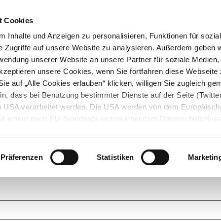
t Cookies
 Inhalte und Anzeigen zu personalisieren, Funktionen für sozia
e Zugriffe auf unsere Website zu analysieren. Außerdem geben w
rwendung unserer Website an unsere Partner für soziale Medien
akzeptieren unsere Cookies, wenn Sie fortfahren diese Webseite 
ie auf „Alle Cookies erlauben“ klicken, willigen Sie zugleich gem
in, dass bei Benutzung bestimmter Dienste auf der Seite (Twitte
den USA verarbeitet werden. Die USA werden von dem Europäisch
 mit einem nach EU-Standards unzureichendem Datenschutznive
tionen dazu finden Sie hier und in unseren Datenschutzrichtlinien
ukte. Das Grundprinzip der StarMoney Community ist dabei ganz einf
cks. Stellen Sie Ihre Fragen und helfen Sie mit Ihrem Wissen anderen w
Präferenzen
Statistiken
Marketin
upportanfragen zu unseren Produkten wenden Sie sich bitte an den
Star