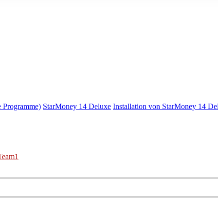
e Programme)
StarMoney 14 Deluxe
Installation von StarMoney 14 De
Team1