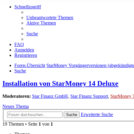
Schnellzugriff
Unbeantwortete Themen
Aktive Themen
Suche
FAQ
Anmelden
Registrieren
Foren-Übersicht
StarMoney Vorgängerversionen (abgekündigt
Suche
Installation von StarMoney 14 Deluxe
Moderatoren:
Star Finanz GmbH
,
Star Finanz Support
,
StarMoney 
Neues Thema
Erweiterte Suche
Suche
19 Themen • Seite
1
von
1