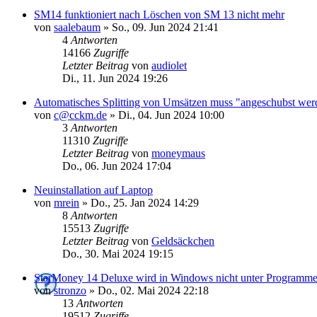
SM14 funktioniert nach Löschen von SM 13 nicht mehr
von
saalebaum
»
So., 09. Jun 2024 21:41
4
Antworten
14166
Zugriffe
Letzter Beitrag
von
audiolet
Di., 11. Jun 2024 19:26
Automatisches Splitting von Umsätzen muss "angeschubst wer
von
c@cckm.de
»
Di., 04. Jun 2024 10:00
3
Antworten
11310
Zugriffe
Letzter Beitrag
von
moneymaus
Do., 06. Jun 2024 17:04
Neuinstallation auf Laptop
von
mrein
»
Do., 25. Jan 2024 14:29
8
Antworten
15513
Zugriffe
Letzter Beitrag
von
Geldsäckchen
Do., 30. Mai 2024 19:15
StarMoney 14 Deluxe wird in Windows nicht unter Programme 
von
stronzo
»
Do., 02. Mai 2024 22:18
13
Antworten
19512
Zugriffe