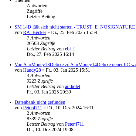
Themen
Antworten
Zugriffe
Letzter Beitrag
SM 14D läßt sich nicht starten - TRUST_E_NOSIGNATURE
von
RA_Becker
»
Di., 25. Feb 2025 15:59
7
Antworten
20503
Zugriffe
Letzter Beitrag
von
ebi_f
Do., 27. Feb 2025 16:14
Von StarMoney13Deluxe zu StarMoney14Deluxe neuer PC we
von
Handy28
»
Fr., 03. Jan 2025 15:51
3
Antworten
9223
Zugriffe
Letzter Beitrag
von
audiolet
Fr., 03. Jan 2025 20:39
Datenbank nicht gefunden
von
Peter4711
»
Di., 10. Dez 2024 16:11
2
Antworten
8339
Zugriffe
Letzter Beitrag
von
Peter4711
Di., 10. Dez 2024 19:08