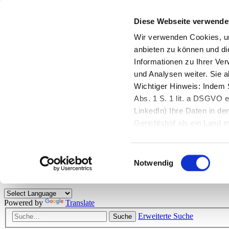
Diese Webseite verwende
Zurück zu StarMoney.de
Login Kundenbereich
Wir verwenden Cookies, um
anbieten zu können und di
Zurück zu StarMoney.de
Informationen zu Ihrer Ve
Login Kundenbereich
und Analysen weiter. Sie 
Zum Inhalt
Wichtiger Hinweis: Indem S
☰
Abs. 1 S. 1 lit. a DSGVO e
LinkedIn) Ihre Daten in 
Herzlich willkommen!
Gerichtshof als ein Land
eingeschätzt. Mehr Informa
Das StarMoney-Forum ist ein Diskussionsforum rund um unsere Prod
Einwilligungsauswahl
Kunden viele nützliche Hilfestellungen und interessante Tipps und Tri
Notwendig
Hinweise: Bitte beachten Sie unsere
Netiquette/Benimmregeln
. Bei S
Powered by
Translate
Erweiterte Suche
Suche