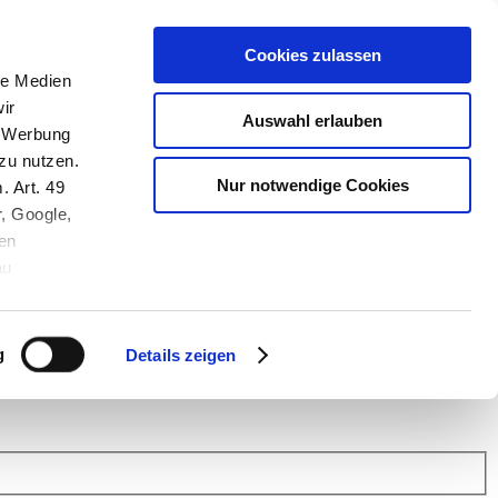
Cookies zulassen
le Medien
ir
Auswahl erlauben
, Werbung
zu nutzen.
Nur notwendige Cookies
. Art. 49
r, Google,
en
au
 (Link s.u.).
ach: Kunden helfen Kunden. Erfahren Sie im Austausch mit anderen
eiter.
g
Details zeigen
 Finanz Support
.