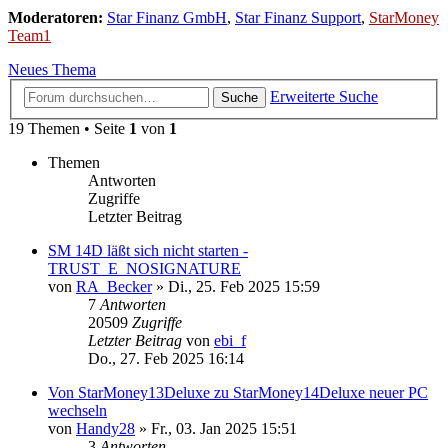
Moderatoren:
Star Finanz GmbH
,
Star Finanz Support
,
StarMoney
Team1
Neues Thema
Erweiterte Suche
Suche
19 Themen • Seite
1
von
1
Themen
Antworten
Zugriffe
Letzter Beitrag
SM 14D läßt sich nicht starten -
TRUST_E_NOSIGNATURE
von
RA_Becker
»
Di., 25. Feb 2025 15:59
7
Antworten
20509
Zugriffe
Letzter Beitrag
von
ebi_f
Do., 27. Feb 2025 16:14
Von StarMoney13Deluxe zu StarMoney14Deluxe neuer PC
wechseln
von
Handy28
»
Fr., 03. Jan 2025 15:51
3
Antworten