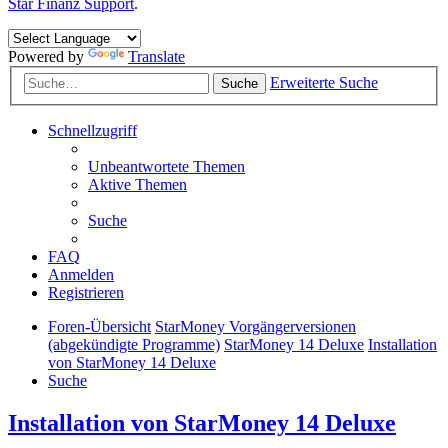
Star Finanz Support
.
Powered by
Translate
Erweiterte Suche
Suche
Schnellzugriff
Unbeantwortete Themen
Aktive Themen
Suche
FAQ
Anmelden
Registrieren
Foren-Übersicht
StarMoney Vorgängerversionen
(abgekündigte Programme)
StarMoney 14 Deluxe
Installation
von StarMoney 14 Deluxe
Suche
Installation von StarMoney 14 Deluxe