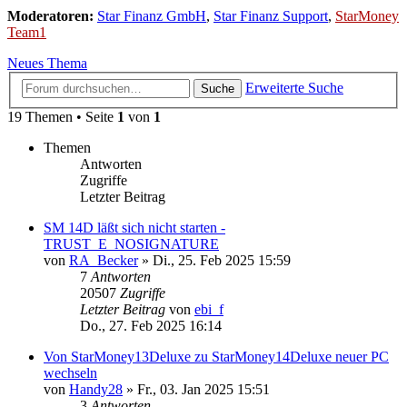
Moderatoren:
Star Finanz GmbH
,
Star Finanz Support
,
StarMoney
Team1
Neues Thema
Erweiterte Suche
Suche
19 Themen • Seite
1
von
1
Themen
Antworten
Zugriffe
Letzter Beitrag
SM 14D läßt sich nicht starten -
TRUST_E_NOSIGNATURE
von
RA_Becker
»
Di., 25. Feb 2025 15:59
7
Antworten
20507
Zugriffe
Letzter Beitrag
von
ebi_f
Do., 27. Feb 2025 16:14
Von StarMoney13Deluxe zu StarMoney14Deluxe neuer PC
wechseln
von
Handy28
»
Fr., 03. Jan 2025 15:51
3
Antworten