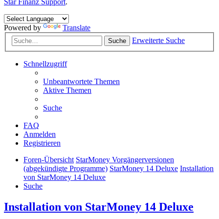
Star Finanz Support
.
Powered by
Translate
Erweiterte Suche
Suche
Schnellzugriff
Unbeantwortete Themen
Aktive Themen
Suche
FAQ
Anmelden
Registrieren
Foren-Übersicht
StarMoney Vorgängerversionen
(abgekündigte Programme)
StarMoney 14 Deluxe
Installation
von StarMoney 14 Deluxe
Suche
Installation von StarMoney 14 Deluxe