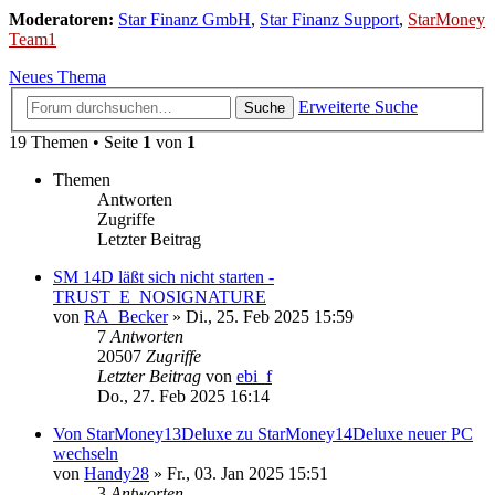
Moderatoren:
Star Finanz GmbH
,
Star Finanz Support
,
StarMoney
Team1
Neues Thema
Erweiterte Suche
Suche
19 Themen • Seite
1
von
1
Themen
Antworten
Zugriffe
Letzter Beitrag
SM 14D läßt sich nicht starten -
TRUST_E_NOSIGNATURE
von
RA_Becker
»
Di., 25. Feb 2025 15:59
7
Antworten
20507
Zugriffe
Letzter Beitrag
von
ebi_f
Do., 27. Feb 2025 16:14
Von StarMoney13Deluxe zu StarMoney14Deluxe neuer PC
wechseln
von
Handy28
»
Fr., 03. Jan 2025 15:51
3
Antworten