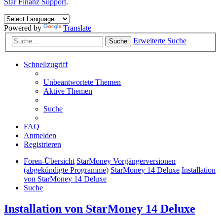
Star Finanz Support
.
Powered by
Translate
Erweiterte Suche
Suche
Schnellzugriff
Unbeantwortete Themen
Aktive Themen
Suche
FAQ
Anmelden
Registrieren
Foren-Übersicht
StarMoney Vorgängerversionen
(abgekündigte Programme)
StarMoney 14 Deluxe
Installation
von StarMoney 14 Deluxe
Suche
Installation von StarMoney 14 Deluxe