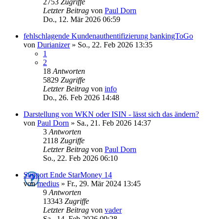
2753
Zugriffe
Letzter Beitrag
von
Paul Dorn
Do., 12. Mär 2026 06:59
fehlschlagende Kundenauthentifizierung bankingToGo
von
Durianizer
»
So., 22. Feb 2026 13:35
1
2
18
Antworten
5829
Zugriffe
Letzter Beitrag
von
info
Do., 26. Feb 2026 14:48
Darstellung von WKN oder ISIN - lässt sich das ändern?
von
Paul Dorn
»
Sa., 21. Feb 2026 14:37
3
Antworten
2118
Zugriffe
Letzter Beitrag
von
Paul Dorn
So., 22. Feb 2026 06:10
Support Ende StarMoney 14
von
medius
»
Fr., 29. Mär 2024 13:45
9
Antworten
13343
Zugriffe
Letzter Beitrag
von
vader
Sa., 14. Feb 2026 09:28