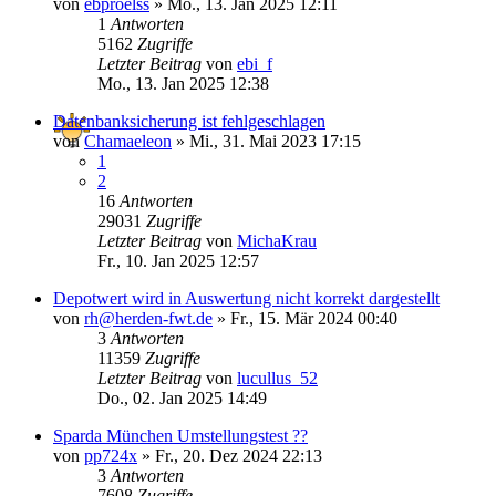
von
ebproelss
»
Mo., 13. Jan 2025 12:11
1
Antworten
5162
Zugriffe
Letzter Beitrag
von
ebi_f
Mo., 13. Jan 2025 12:38
Datenbanksicherung ist fehlgeschlagen
von
Chamaeleon
»
Mi., 31. Mai 2023 17:15
1
2
16
Antworten
29031
Zugriffe
Letzter Beitrag
von
MichaKrau
Fr., 10. Jan 2025 12:57
Depotwert wird in Auswertung nicht korrekt dargestellt
von
rh@herden-fwt.de
»
Fr., 15. Mär 2024 00:40
3
Antworten
11359
Zugriffe
Letzter Beitrag
von
lucullus_52
Do., 02. Jan 2025 14:49
Sparda München Umstellungstest ??
von
pp724x
»
Fr., 20. Dez 2024 22:13
3
Antworten
7608
Zugriffe