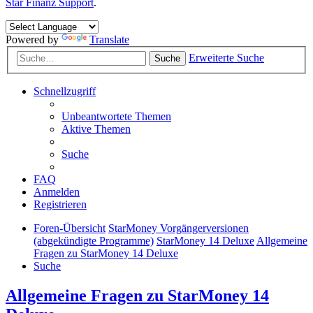
Star Finanz Support
.
Powered by
Translate
Erweiterte Suche
Suche
Schnellzugriff
Unbeantwortete Themen
Aktive Themen
Suche
FAQ
Anmelden
Registrieren
Foren-Übersicht
StarMoney Vorgängerversionen
(abgekündigte Programme)
StarMoney 14 Deluxe
Allgemeine
Fragen zu StarMoney 14 Deluxe
Suche
Allgemeine Fragen zu StarMoney 14