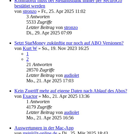
Kontoabruf muss bei Stellantisbank immer per SecuroGo
bestätigt werden
von
stronzo
»
Fr., 25. Apr 2025 11:02
3
Antworten
5533
Zugriffe
Letzter Beitrag
von
stronzo
Di., 29. Apr 2025 07:09
Setzt StarMoney zukünftig nur noch auf ABO Versionen?
von
Kurt W
»
So., 19. Nov 2023 16:25
1
2
21
Antworten
28570
Zugriffe
Letzter Beitrag
von
audiolet
Mo., 21. Apr 2025 17:03
Kein Zugriff mehr auf eigene Daten nach Ablauf des Abos?
von
Exactor
»
Mo., 21. Apr 2025 13:36
1
Antworten
4179
Zugriffe
Letzter Beitrag
von
audiolet
Mo., 21. Apr 2025 16:56
Auswertungen in der Mac-App
von
rreinl@t-online.de
»
Di., 25. Mär 2025 18:43