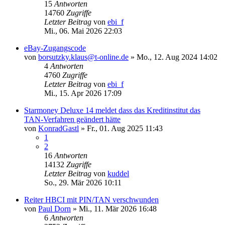
15
Antworten
14760
Zugriffe
Letzter Beitrag
von
ebi_f
Mi., 06. Mai 2026 22:03
eBay-Zugangscode
von
borsutzky.klaus@t-online.de
»
Mo., 12. Aug 2024 14:02
4
Antworten
4760
Zugriffe
Letzter Beitrag
von
ebi_f
Mi., 15. Apr 2026 17:09
Starmoney Deluxe 14 meldet dass das Kreditinstitut das
TAN-Verfahren geändert hätte
von
KonradGastl
»
Fr., 01. Aug 2025 11:43
1
2
16
Antworten
14132
Zugriffe
Letzter Beitrag
von
kuddel
So., 29. Mär 2026 10:11
Reiter HBCI mit PIN/TAN verschwunden
von
Paul Dorn
»
Mi., 11. Mär 2026 16:48
6
Antworten