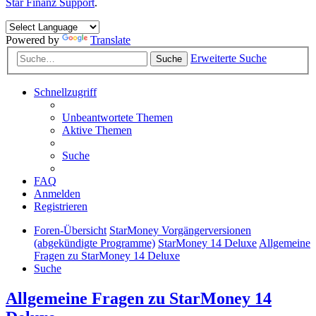
Star Finanz Support
.
Powered by
Translate
Erweiterte Suche
Suche
Schnellzugriff
Unbeantwortete Themen
Aktive Themen
Suche
FAQ
Anmelden
Registrieren
Foren-Übersicht
StarMoney Vorgängerversionen
(abgekündigte Programme)
StarMoney 14 Deluxe
Allgemeine
Fragen zu StarMoney 14 Deluxe
Suche
Allgemeine Fragen zu StarMoney 14