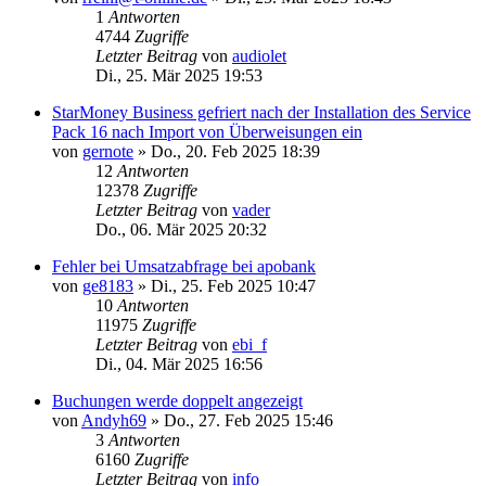
1
Antworten
4744
Zugriffe
Letzter Beitrag
von
audiolet
Di., 25. Mär 2025 19:53
StarMoney Business gefriert nach der Installation des Service
Pack 16 nach Import von Überweisungen ein
von
gernote
»
Do., 20. Feb 2025 18:39
12
Antworten
12378
Zugriffe
Letzter Beitrag
von
vader
Do., 06. Mär 2025 20:32
Fehler bei Umsatzabfrage bei apobank
von
ge8183
»
Di., 25. Feb 2025 10:47
10
Antworten
11975
Zugriffe
Letzter Beitrag
von
ebi_f
Di., 04. Mär 2025 16:56
Buchungen werde doppelt angezeigt
von
Andyh69
»
Do., 27. Feb 2025 15:46
3
Antworten
6160
Zugriffe
Letzter Beitrag
von
info