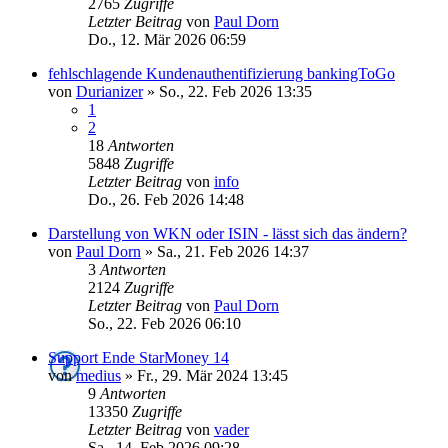
2765
Zugriffe
Letzter Beitrag
von
Paul Dorn
Do., 12. Mär 2026 06:59
fehlschlagende Kundenauthentifizierung bankingToGo
von
Durianizer
»
So., 22. Feb 2026 13:35
1
2
18
Antworten
5848
Zugriffe
Letzter Beitrag
von
info
Do., 26. Feb 2026 14:48
Darstellung von WKN oder ISIN - lässt sich das ändern?
von
Paul Dorn
»
Sa., 21. Feb 2026 14:37
3
Antworten
2124
Zugriffe
Letzter Beitrag
von
Paul Dorn
So., 22. Feb 2026 06:10
Support Ende StarMoney 14
von
medius
»
Fr., 29. Mär 2024 13:45
9
Antworten
13350
Zugriffe
Letzter Beitrag
von
vader
Sa., 14. Feb 2026 09:28