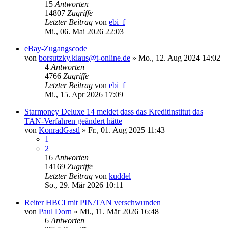
15
Antworten
14807
Zugriffe
Letzter Beitrag
von
ebi_f
Mi., 06. Mai 2026 22:03
eBay-Zugangscode
von
borsutzky.klaus@t-online.de
»
Mo., 12. Aug 2024 14:02
4
Antworten
4766
Zugriffe
Letzter Beitrag
von
ebi_f
Mi., 15. Apr 2026 17:09
Starmoney Deluxe 14 meldet dass das Kreditinstitut das
TAN-Verfahren geändert hätte
von
KonradGastl
»
Fr., 01. Aug 2025 11:43
1
2
16
Antworten
14169
Zugriffe
Letzter Beitrag
von
kuddel
So., 29. Mär 2026 10:11
Reiter HBCI mit PIN/TAN verschwunden
von
Paul Dorn
»
Mi., 11. Mär 2026 16:48
6
Antworten