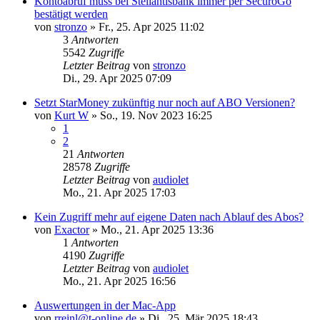
Kontoabruf muss bei Stellantisbank immer per SecuroGo
bestätigt werden
von
stronzo
»
Fr., 25. Apr 2025 11:02
3
Antworten
5542
Zugriffe
Letzter Beitrag
von
stronzo
Di., 29. Apr 2025 07:09
Setzt StarMoney zukünftig nur noch auf ABO Versionen?
von
Kurt W
»
So., 19. Nov 2023 16:25
1
2
21
Antworten
28578
Zugriffe
Letzter Beitrag
von
audiolet
Mo., 21. Apr 2025 17:03
Kein Zugriff mehr auf eigene Daten nach Ablauf des Abos?
von
Exactor
»
Mo., 21. Apr 2025 13:36
1
Antworten
4190
Zugriffe
Letzter Beitrag
von
audiolet
Mo., 21. Apr 2025 16:56
Auswertungen in der Mac-App
von
rreinl@t-online.de
»
Di., 25. Mär 2025 18:43