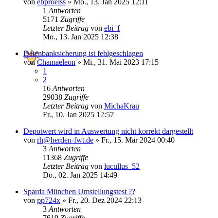
von
ebproelss
»
Mo., 13. Jan 2025 12:11
1
Antworten
5171
Zugriffe
Letzter Beitrag
von
ebi_f
Mo., 13. Jan 2025 12:38
Datenbanksicherung ist fehlgeschlagen
von
Chamaeleon
»
Mi., 31. Mai 2023 17:15
1
2
16
Antworten
29038
Zugriffe
Letzter Beitrag
von
MichaKrau
Fr., 10. Jan 2025 12:57
Depotwert wird in Auswertung nicht korrekt dargestellt
von
rh@herden-fwt.de
»
Fr., 15. Mär 2024 00:40
3
Antworten
11368
Zugriffe
Letzter Beitrag
von
lucullus_52
Do., 02. Jan 2025 14:49
Sparda München Umstellungstest ??
von
pp724x
»
Fr., 20. Dez 2024 22:13
3
Antworten
7619
Zugriffe