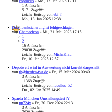
von
ebproelss
»
Mo., 13. Jan 2025 12:11
1
Antworten
5171
Zugriffe
Letzter Beitrag
von
ebi_f
Mo., 13. Jan 2025 12:38
Datenbanksicherung ist fehlgeschlagen
von
Chamaeleon
»
Mi., 31. Mai 2023 17:15
1
2
16
Antworten
29038
Zugriffe
Letzter Beitrag
von
MichaKrau
Fr., 10. Jan 2025 12:57
Depotwert wird in Auswertung nicht korrekt dargestellt
von
rh@herden-fwt.de
»
Fr., 15. Mär 2024 00:40
3
Antworten
11368
Zugriffe
Letzter Beitrag
von
lucullus_52
Do., 02. Jan 2025 14:49
Sparda München Umstellungstest ??
von
pp724x
»
Fr., 20. Dez 2024 22:13
3
Antworten
7620
Zugriffe