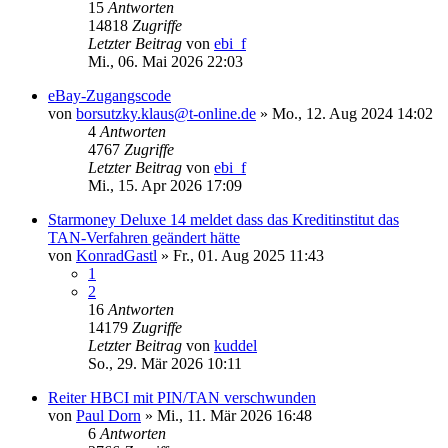
15
Antworten
14818
Zugriffe
Letzter Beitrag
von
ebi_f
Mi., 06. Mai 2026 22:03
eBay-Zugangscode
von
borsutzky.klaus@t-online.de
»
Mo., 12. Aug 2024 14:02
4
Antworten
4767
Zugriffe
Letzter Beitrag
von
ebi_f
Mi., 15. Apr 2026 17:09
Starmoney Deluxe 14 meldet dass das Kreditinstitut das
TAN-Verfahren geändert hätte
von
KonradGastl
»
Fr., 01. Aug 2025 11:43
1
2
16
Antworten
14179
Zugriffe
Letzter Beitrag
von
kuddel
So., 29. Mär 2026 10:11
Reiter HBCI mit PIN/TAN verschwunden
von
Paul Dorn
»
Mi., 11. Mär 2026 16:48
6
Antworten