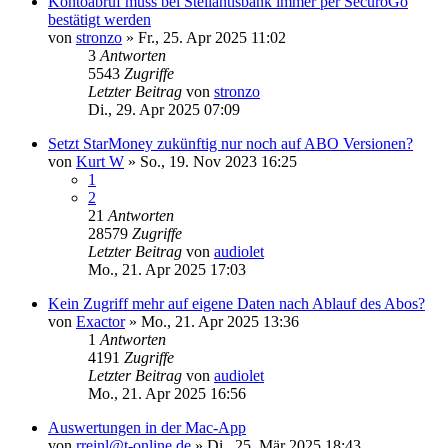
Kontoabruf muss bei Stellantisbank immer per SecuroGo
bestätigt werden
von
stronzo
»
Fr., 25. Apr 2025 11:02
3
Antworten
5543
Zugriffe
Letzter Beitrag
von
stronzo
Di., 29. Apr 2025 07:09
Setzt StarMoney zukünftig nur noch auf ABO Versionen?
von
Kurt W
»
So., 19. Nov 2023 16:25
1
2
21
Antworten
28579
Zugriffe
Letzter Beitrag
von
audiolet
Mo., 21. Apr 2025 17:03
Kein Zugriff mehr auf eigene Daten nach Ablauf des Abos?
von
Exactor
»
Mo., 21. Apr 2025 13:36
1
Antworten
4191
Zugriffe
Letzter Beitrag
von
audiolet
Mo., 21. Apr 2025 16:56
Auswertungen in der Mac-App
von
rreinl@t-online.de
»
Di., 25. Mär 2025 18:43