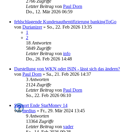
2766
Zugriffe
Letzter Beitrag
von
Paul Dorn
Do., 12. Mär 2026 06:59
fehlschlagende Kundenauthentifizierung bankingToGo
von
Durianizer
»
So., 22. Feb 2026 13:35
1
2
18
Antworten
5849
Zugriffe
Letzter Beitrag
von
info
Do., 26. Feb 2026 14:48
Darstellung von WKN oder ISIN - lässt sich das ändern?
von
Paul Dorn
»
Sa., 21. Feb 2026 14:37
3
Antworten
2124
Zugriffe
Letzter Beitrag
von
Paul Dorn
So., 22. Feb 2026 06:10
Support Ende StarMoney 14
von
medius
»
Fr., 29. Mär 2024 13:45
9
Antworten
13364
Zugriffe
Letzter Beitrag
von
vader
Sa., 14. Feb 2026 09:28