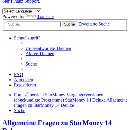
Star Finanz Support
.
Powered by
Translate
Erweiterte Suche
Suche
Schnellzugriff
Unbeantwortete Themen
Aktive Themen
Suche
FAQ
Anmelden
Registrieren
Foren-Übersicht
StarMoney Vorgängerversionen
(abgekündigte Programme)
StarMoney 14 Deluxe
Allgemeine
Fragen zu StarMoney 14 Deluxe
Suche
Allgemeine Fragen zu StarMoney 14