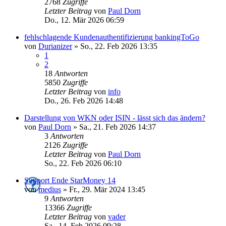
2768
Zugriffe
Letzter Beitrag
von
Paul Dorn
Do., 12. Mär 2026 06:59
fehlschlagende Kundenauthentifizierung bankingToGo
von
Durianizer
»
So., 22. Feb 2026 13:35
1
2
18
Antworten
5850
Zugriffe
Letzter Beitrag
von
info
Do., 26. Feb 2026 14:48
Darstellung von WKN oder ISIN - lässt sich das ändern?
von
Paul Dorn
»
Sa., 21. Feb 2026 14:37
3
Antworten
2126
Zugriffe
Letzter Beitrag
von
Paul Dorn
So., 22. Feb 2026 06:10
Support Ende StarMoney 14
von
medius
»
Fr., 29. Mär 2024 13:45
9
Antworten
13366
Zugriffe
Letzter Beitrag
von
vader
Sa., 14. Feb 2026 09:28