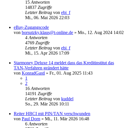
15
Antworten
14837
Zugriffe
Letzter Beitrag
von
ebi_f
Mi., 06. Mai 2026 22:03
eBay-Zugangscode
von
borsutzky.klaus@t-online.de
»
Mo., 12. Aug 2024 14:02
4
Antworten
4769
Zugriffe
Letzter Beitrag
von
ebi_f
Mi., 15. Apr 2026 17:09
Starmoney Deluxe 14 meldet dass das Kreditinstitut das
TAN-Verfahren geändert hätte
von
KonradGastl
»
Fr., 01. Aug 2025 11:43
1
2
16
Antworten
14191
Zugriffe
Letzter Beitrag
von
kuddel
So., 29. Mär 2026 10:11
Reiter HBCI mit PIN/TAN verschwunden
von
Paul Dorn
»
Mi., 11. Mär 2026 16:48
6
Antworten