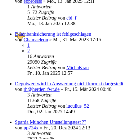
von
ebproelss
»
Mo., 13. Jan 2025 12:11
1
Antworten
5172
Zugriffe
Letzter Beitrag
von
ebi_f
Mo., 13. Jan 2025 12:38
Datenbanksicherung ist fehlgeschlagen
von
Chamaeleon
»
Mi., 31. Mai 2023 17:15
1
2
16
Antworten
29050
Zugriffe
Letzter Beitrag
von
MichaKrau
Fr., 10. Jan 2025 12:57
Depotwert wird in Auswertung nicht korrekt dargestellt
von
rh@herden-fwt.de
»
Fr., 15. Mär 2024 00:40
3
Antworten
11368
Zugriffe
Letzter Beitrag
von
lucullus_52
Do., 02. Jan 2025 14:49
Sparda München Umstellungstest ??
von
pp724x
»
Fr., 20. Dez 2024 22:13
3
Antworten
7622
Zugriffe