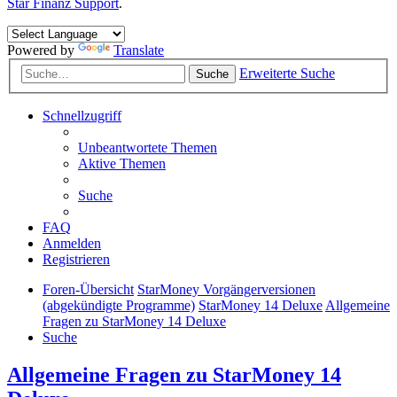
Star Finanz Support
.
Powered by
Translate
Erweiterte Suche
Suche
Schnellzugriff
Unbeantwortete Themen
Aktive Themen
Suche
FAQ
Anmelden
Registrieren
Foren-Übersicht
StarMoney Vorgängerversionen
(abgekündigte Programme)
StarMoney 14 Deluxe
Allgemeine
Fragen zu StarMoney 14 Deluxe
Suche
Allgemeine Fragen zu StarMoney 14