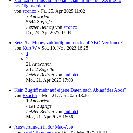
Kontoabruf muss bei Stellantisbank immer per SecuroGo
bestätigt werden
von
stronzo
»
Fr., 25. Apr 2025 11:02
3
Antworten
5544
Zugriffe
Letzter Beitrag
von
stronzo
Di., 29. Apr 2025 07:09
Setzt StarMoney zukünftig nur noch auf ABO Versionen?
von
Kurt W
»
So., 19. Nov 2023 16:25
1
2
21
Antworten
28582
Zugriffe
Letzter Beitrag
von
audiolet
Mo., 21. Apr 2025 17:03
Kein Zugriff mehr auf eigene Daten nach Ablauf des Abos?
von
Exactor
»
Mo., 21. Apr 2025 13:36
1
Antworten
4191
Zugriffe
Letzter Beitrag
von
audiolet
Mo., 21. Apr 2025 16:56
Auswertungen in der Mac-App
von
rreinl@t-online.de
»
Di., 25. Mär 2025 18:43