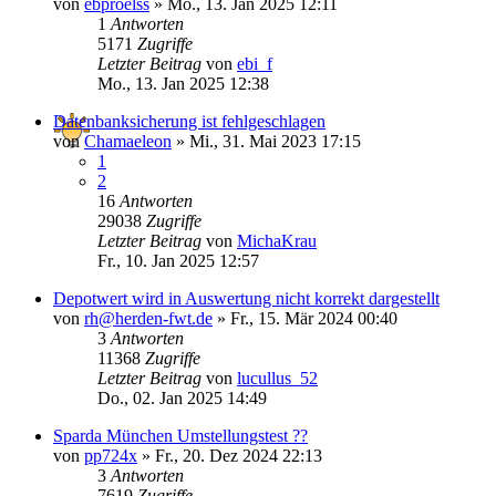
von
ebproelss
»
Mo., 13. Jan 2025 12:11
1
Antworten
5171
Zugriffe
Letzter Beitrag
von
ebi_f
Mo., 13. Jan 2025 12:38
Datenbanksicherung ist fehlgeschlagen
von
Chamaeleon
»
Mi., 31. Mai 2023 17:15
1
2
16
Antworten
29038
Zugriffe
Letzter Beitrag
von
MichaKrau
Fr., 10. Jan 2025 12:57
Depotwert wird in Auswertung nicht korrekt dargestellt
von
rh@herden-fwt.de
»
Fr., 15. Mär 2024 00:40
3
Antworten
11368
Zugriffe
Letzter Beitrag
von
lucullus_52
Do., 02. Jan 2025 14:49
Sparda München Umstellungstest ??
von
pp724x
»
Fr., 20. Dez 2024 22:13
3
Antworten
7619
Zugriffe