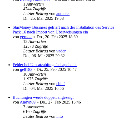
1
Antworten
4744
Zugriffe
Letzter Beitrag
von
audiolet
Di., 25. Mär 2025 19:53
StarMoney Business gefriert nach der Installation des Service
Pack 16 nach Import von Überweisungen ein
von
gernote
»
Do., 20. Feb 2025 18:39
12
Antworten
12378
Zugriffe
Letzter Beitrag
von
vader
Do., 06. Mär 2025 20:32
Fehler bei Umsatzabfrage bei apobank
von
ge8183
»
Di., 25. Feb 2025 10:47
10
Antworten
11975
Zugriffe
Letzter Beitrag
von
ebi_f
Di., 04. Mär 2025 16:56
Buchungen werde doppelt angezeigt
von
Andyh69
»
Do., 27. Feb 2025 15:46
3
Antworten
6160
Zugriffe
Letzter Beitrag
von
info