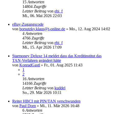
15
Antworten
14804
Zugriffe
Letzter Beitrag
von
ebi_f
Mi., 06. Mai 2026 22:03
eBay-Zugangscode
von
borsutzky.klaus@t-online.de
»
Mo., 12. Aug 2024 14:02
4
Antworten
4766
Zugriffe
Letzter Beitrag
von
ebi_f
Mi., 15. Apr 2026 17:09
Starmoney Deluxe 14 meldet dass das Kreditinstitut das
TAN-Verfahren geändert hätte
von
KonradGastl
»
Fr., 01. Aug 2025 11:43
1
2
16
Antworten
14166
Zugriffe
Letzter Beitrag
von
kuddel
So., 29. Mär 2026 10:11
Reiter HBCI mit PIN/TAN verschwunden
von
Paul Dorn
»
Mi., 11. Mär 2026 16:48
6
Antworten