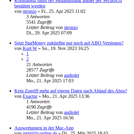
Kontoabruf muss bei Stellantisbank immer per SecuroGo
bestätigt werden
von
stronzo
»
Fr., 25. Apr 2025 11:02
3
Antworten
5541
Zugriffe
Letzter Beitrag
von
stronzo
Di., 29. Apr 2025 07:09
Setzt StarMoney zukünftig nur noch auf ABO Versionen?
von
Kurt W
»
So., 19. Nov 2023 16:25
1
2
21
Antworten
28577
Zugriffe
Letzter Beitrag
von
audiolet
Mo., 21. Apr 2025 17:03
Kein Zugriff mehr auf eigene Daten nach Ablauf des Abos?
von
Exactor
»
Mo., 21. Apr 2025 13:36
1
Antworten
4190
Zugriffe
Letzter Beitrag
von
audiolet
Mo., 21. Apr 2025 16:56
Auswertungen in der Mac-App
von
rreinl@t-online.de
»
Di., 25. Mär 2025 18:43