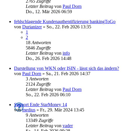
2765
Zugriffe
Letzter Beitrag
von
Paul Dorn
Do., 12. Mär 2026 06:59
fehlschlagende Kundenauthentifizierung bankingToGo
von
Durianizer
»
So., 22. Feb 2026 13:35
1
2
18
Antworten
5846
Zugriffe
Letzter Beitrag
von
info
Do., 26. Feb 2026 14:48
Darstellung von WKN oder ISIN - lässt sich das ändern?
von
Paul Dorn
»
Sa., 21. Feb 2026 14:37
3
Antworten
2124
Zugriffe
Letzter Beitrag
von
Paul Dorn
So., 22. Feb 2026 06:10
Support Ende StarMoney 14
von
medius
»
Fr., 29. Mär 2024 13:45
9
Antworten
13349
Zugriffe
Letzter Beitrag
von
vader
Sa., 14. Feb 2026 09:28