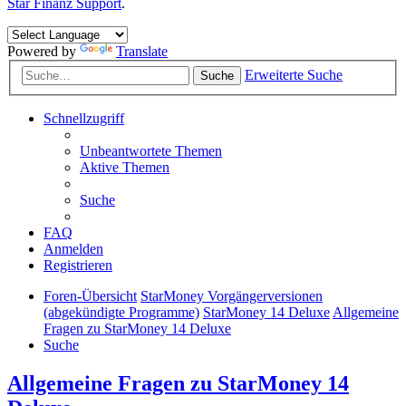
Star Finanz Support
.
Powered by
Translate
Erweiterte Suche
Suche
Schnellzugriff
Unbeantwortete Themen
Aktive Themen
Suche
FAQ
Anmelden
Registrieren
Foren-Übersicht
StarMoney Vorgängerversionen
(abgekündigte Programme)
StarMoney 14 Deluxe
Allgemeine
Fragen zu StarMoney 14 Deluxe
Suche
Allgemeine Fragen zu StarMoney 14