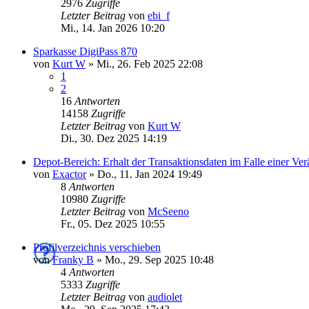
2976
Zugriffe
Letzter Beitrag
von
ebi_f
Mi., 14. Jan 2026 10:20
Sparkasse DigiPass 870
von
Kurt W
»
Mi., 26. Feb 2025 22:08
1
2
16
Antworten
14158
Zugriffe
Letzter Beitrag
von
Kurt W
Di., 30. Dez 2025 14:19
Depot-Bereich: Erhalt der Transaktionsdaten im Falle einer Ve
von
Exactor
»
Do., 11. Jan 2024 19:49
8
Antworten
10980
Zugriffe
Letzter Beitrag
von
McSeeno
Fr., 05. Dez 2025 10:55
Profilverzeichnis verschieben
von
Franky B
»
Mo., 29. Sep 2025 10:48
4
Antworten
5333
Zugriffe
Letzter Beitrag
von
audiolet