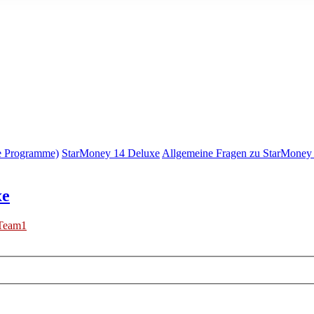
e Programme)
StarMoney 14 Deluxe
Allgemeine Fragen zu StarMoney
xe
Team1