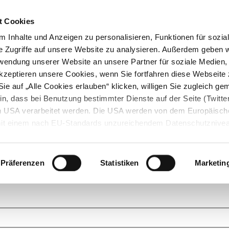
t Cookies
 Inhalte und Anzeigen zu personalisieren, Funktionen für sozia
e Zugriffe auf unsere Website zu analysieren. Außerdem geben w
rwendung unserer Website an unsere Partner für soziale Medien
akzeptieren unsere Cookies, wenn Sie fortfahren diese Webseite 
ie auf „Alle Cookies erlauben“ klicken, willigen Sie zugleich gem
in, dass bei Benutzung bestimmter Dienste auf der Seite (Twitte
den USA verarbeitet werden. Die USA werden von dem Europäisch
 mit einem nach EU-Standards unzureichendem Datenschutznive
tionen dazu finden Sie hier und in unseren Datenschutzrichtlinien
ukte. Das Grundprinzip der StarMoney Community ist dabei ganz einf
cks. Stellen Sie Ihre Fragen und helfen Sie mit Ihrem Wissen anderen w
Präferenzen
Statistiken
Marketin
upportanfragen zu unseren Produkten wenden Sie sich bitte an den
Star