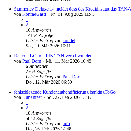
Starmoney Deluxe 14 meldet dass das Kreditinstitut das TAN-V
von
KonradGastl
»
Fr., 01. Aug 2025 11:43
1
2
16
Antworten
14154
Zugriffe
Letzter Beitrag
von
kuddel
So., 29. Mär 2026 10:11
Reiter HBCI mit PIN/TAN verschwunden
von
Paul Dorn
»
Mi., 11. Mär 2026 16:48
6
Antworten
2763
Zugriffe
Letzter Beitrag
von
Paul Dorn
Do., 12. Mär 2026 06:59
fehlschlagende Kundenauthentifizierung bankingToGo
von
Durianizer
»
So., 22. Feb 2026 13:35
1
2
18
Antworten
5842
Zugriffe
Letzter Beitrag
von
info
Do., 26. Feb 2026 14:48