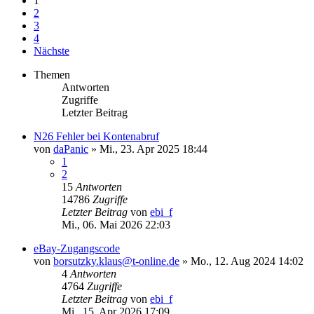
1
2
3
4
Nächste
Themen
Antworten
Zugriffe
Letzter Beitrag
N26 Fehler bei Kontenabruf
von
daPanic
»
Mi., 23. Apr 2025 18:44
1
2
15
Antworten
14786
Zugriffe
Letzter Beitrag
von
ebi_f
Mi., 06. Mai 2026 22:03
eBay-Zugangscode
von
borsutzky.klaus@t-online.de
»
Mo., 12. Aug 2024 14:02
4
Antworten
4764
Zugriffe
Letzter Beitrag
von
ebi_f
Mi., 15. Apr 2026 17:09