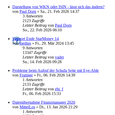
Darstellung von WKN oder ISIN - lässt sich das ändern?
von
Paul Dorn
»
Sa., 21. Feb 2026 14:37
3
Antworten
2123
Zugriffe
Letzter Beitrag
von
Paul Dorn
So., 22. Feb 2026 06:10
Support Ende StarMoney 14
von
medius
»
Fr., 29. Mär 2024 13:45
9
Antworten
13347
Zugriffe
Letzter Beitrag
von
vader
Sa., 14. Feb 2026 09:28
Probleme beim Aufruf der Schufa Seite mit Eye-Able
von
Framige
»
Fr., 06. Feb 2026 14:39
1
Antworten
2133
Zugriffe
Letzter Beitrag
von
ebi_f
Fr., 06. Feb 2026 15:33
Datenübernahme Finanzmanager 2026
von
MittelLos
»
Di., 13. Jan 2026 21:29
1
Antworten