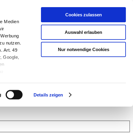
Cookies zulassen
le Medien
ir
Auswahl erlauben
, Werbung
zu nutzen.
Nur notwendige Cookies
. Art. 49
r, Google,
en
au
 (Link s.u.).
ach: Kunden helfen Kunden. Erfahren Sie im Austausch mit anderen
eiter.
g
Details zeigen
 Finanz Support
.