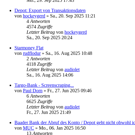
Mo., 29. Sep 2025 17:43
Depot: Export von Transaktionsdaten
von
hockeygerd
»
Sa., 20. Sep 2025 11:21
4
Antworten
4574
Zugriffe
Letzter Beitrag
von
hockeygerd
Sa., 20. Sep 2025 20:24
Starmoney Flat
von
rudflodur
»
Sa., 16. Aug 2025 10:48
2
Antworten
4118
Zugriffe
Letzter Beitrag
von
audiolet
Sa., 16. Aug 2025 14:06
Targo-Bank - Screenscraping...
von
Paul Dorn
»
Fr., 27. Jun 2025 09:46
6
Antworten
6625
Zugriffe
Letzter Beitrag
von
audiolet
Fr., 27. Jun 2025 21:49
Baader Bank der Abruf des Konto / Depot geht nicht obwohl 
von
MUC
»
Mo., 06. Jan 2025 16:50
13
Antworten