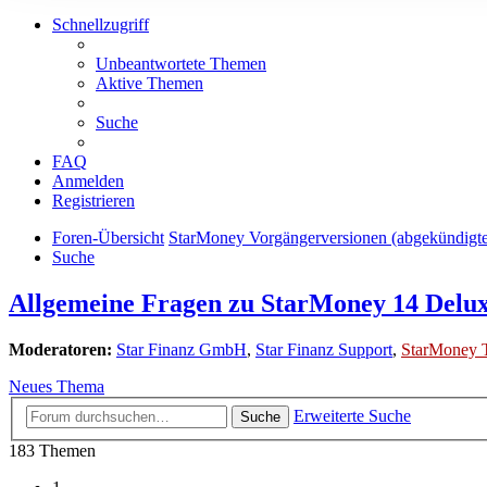
Schnellzugriff
Unbeantwortete Themen
Aktive Themen
Suche
FAQ
Anmelden
Registrieren
Foren-Übersicht
StarMoney Vorgängerversionen (abgekündigt
Suche
Allgemeine Fragen zu StarMoney 14 Delu
Moderatoren:
Star Finanz GmbH
,
Star Finanz Support
,
StarMoney 
Neues Thema
Erweiterte Suche
Suche
183 Themen