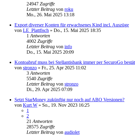
24947
Zugriffe
Letzter Beitrag
von
roku
Mo., 26. Mai 2025 13:18
Export diverser Konten für erwachsenes Kind incl. Auszüge
von
LE_Plattfisch
»
Do., 15. Mai 2025 18:35
1
Antworten
4002
Zugriffe
Letzter Beitrag
von
info
Do., 15. Mai 2025 20:09
Kontoabruf muss bei Stellantisbank immer per SecuroGo bestä
von
stronzo
»
Fr., 25. Apr 2025 11:02
3
Antworten
5540
Zugriffe
Letzter Beitrag
von
stronzo
Di., 29. Apr 2025 07:09
Setzt StarMoney zukünftig nur noch auf ABO Versionen?
von
Kurt W
»
So., 19. Nov 2023 16:25
1
2
21
Antworten
28575
Zugriffe
Letzter Beitrag
von
audiolet