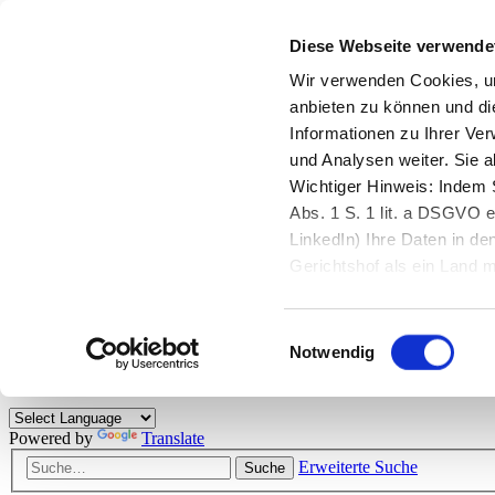
Diese Webseite verwende
Zurück zu StarMoney.de
Login Kundenbereich
Wir verwenden Cookies, um
anbieten zu können und di
Zurück zu StarMoney.de
Informationen zu Ihrer Ve
Login Kundenbereich
und Analysen weiter. Sie 
Zum Inhalt
Wichtiger Hinweis: Indem S
☰
Abs. 1 S. 1 lit. a DSGVO e
LinkedIn) Ihre Daten in 
Herzlich willkommen!
Gerichtshof als ein Land
eingeschätzt. Mehr Informa
Das StarMoney-Forum ist ein Diskussionsforum rund um unsere Prod
Einwilligungsauswahl
Kunden viele nützliche Hilfestellungen und interessante Tipps und Tri
Notwendig
Hinweise: Bitte beachten Sie unsere
Netiquette/Benimmregeln
. Bei S
Powered by
Translate
Erweiterte Suche
Suche